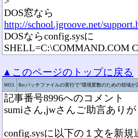
>
DOS窓なら
http://school.jgroove.net/support.
DOSならconfig.sysに
SHELL=C:\COMMAND.COM C:\ 
▲このページのトップに戻る
9053
Re:バッチファイルの実行で”環境変数のための領域が
記事番号8996へのコメント
sumiさん,jwさんご助言あ
config.sysに以下の１文