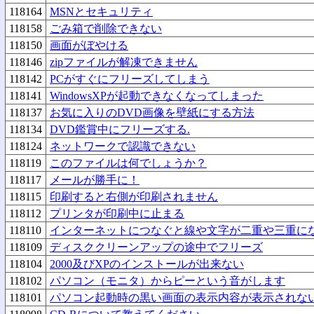
118164
MSNとセキュリティ
118158
ごみ箱で削除できない
118150
画面がぼやける
118146
zipファイルが解凍できません
118142
PCがすぐにフリーズしてしまう
118141
WindowsXPが起動できなくなってしまった
118137
お気に入りのDVD画像を壁紙にする方法
118134
DVD鑑賞中にフリーズする.
118124
ネットワークで認識できない
118119
このファイルは何でしょうか？
118117
メールが勝手に！
118115
印刷すると右側が印刷されません
118112
プリンタが印刷中に止まる
118110
インターネットにつなぐと線や文字が二重や三重に
118109
ディスククリーンアップの途中でフリーズ
118104
2000及びXPのインストールが出来ない
118102
パソコン（モニタ）からピーという音がします
118101
パソコン起動時の黒い画面の表示内容が表示されな