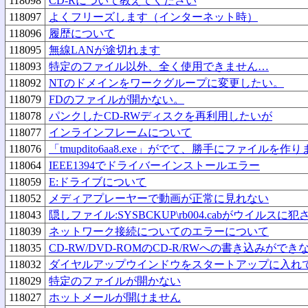
118098
CD-Rについて教えてください
118097
よくフリーズします（インターネット時）
118096
履歴について
118095
無線LANが途切れます
118093
特定のファイル以外、全く使用できません…
118092
NTのドメインをワークグループに変更したい。
118079
FDのファイルが開かない。
118078
パンクしたCD-RWディスクを再利用したいが
118077
インラインフレームについて
118076
「tmupdito6aa8.exe」がでて、勝手にファイルを作
118064
IEEE1394でドライバーインストールエラー
118059
E:ドライブについて
118052
メディアプレーヤーで動画が正常に見れない
118043
隠しファイル:SYSBCKUP\rb004.cabがウイルスに
118039
ネットワーク接続についてのエラーについて
118035
CD-RW/DVD-ROMのCD-R/RWへの書き込みができ
118032
ダイヤルアップウインドウをスタートアップに入れ
118029
特定のファイルが開かない
118027
ホットメールが開けません