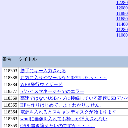
12280
12080
11880
11680
11480
11280
11080
番号
タイトル
118393
勝手にキー入力される
118388
お気に入りやツールなどを押したら・・・
118384
WEB発行ウィザード
118377
デバイスマネージャでのエラー
118369
高速ではないUSBハブに接続している高速USBデバ
118365
HPを作りはじめて、よくわかりません。
118364
電源を入れるとスキャンディスクが始まります
118363
wordに画像を入れても枠しか挿入されない
118359
OSを書き換えたいのですが・・・。