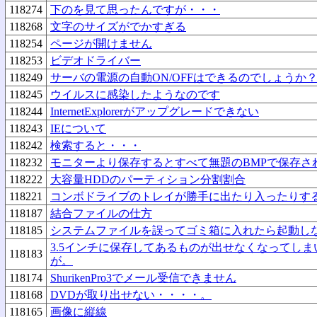
118274
下のを見て思ったんですが・・・
118268
文字のサイズがでかすぎる
118254
ページが開けません
118253
ビデオドライバー
118249
サーバの電源の自動ON/OFFはできるのでしょうか
118245
ウイルスに感染したようなのです
118244
InternetExplorerがアップグレードできない
118243
IEについて
118242
検索すると・・・
118232
モニターより保存するとすべて無題のBMPで保存さ
118222
大容量HDDのパーティション分割割合
118221
コンボドライブのトレイが勝手に出たり入ったりす
118187
結合ファイルの仕方
118185
システムファイルを誤ってゴミ箱に入れたら起動し
3.5インチに保存してあるものが出せなくなってし
118183
が。
118174
ShurikenPro3でメール受信できません
118168
DVDが取り出せない・・・・。
118165
画像に縦線