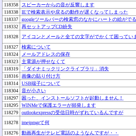
118358
スピーカーからの音が反響します
118338
IEで検索表示や戻るの動作が遅くなってしまった
118337
googleツールバーの検索窓のなかにハートの絵がで
118332
再セットアップCD紛失
118328
アイコンとメールと全ての文字がでかくて困ってい
118327
検索について
118324
メールアドレスの保存
118323
主電源が押せなくて
118319
「ダイナミックリンクライブラリ」消失
118316
画像の貼り付け方
118314
USB端子について
118304
音が小さい
118297
困った、インストールソフトが起動しません！
118295
WINMeで保護エラーが頻発します
118279
outlookexpressの受信日時がずれているんですが
118278
imejpmgrて何
118276
動画再生がテレビ電話のようなんですが・・