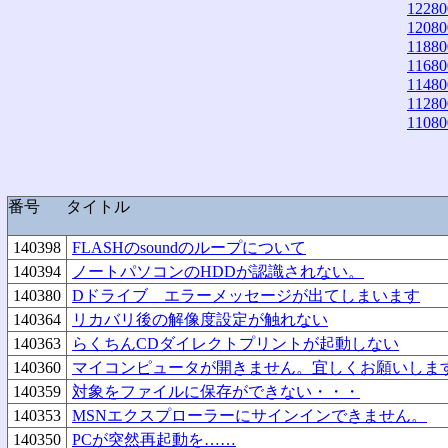
12280
12080
11880
11680
11480
11280
11080
番号
タイトル
140398
FLASHのsoundのループについて
140394
ノートパソコンのHDDが認識されない。
140380
Dドライブ エラーメッセージが出てしまいます
140364
リカバリ後の解像度設定が触れない
140363
らくちんCDダイレクトプリントが起動しない
140360
マイコンピュータが開きません。宜しくお願いしま
140359
対象をファイルに保存ができない・・・
140353
MSNエクスプローラーにサインインできません。
140350
PCが突然再起動を……