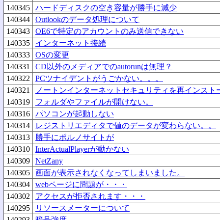
140345
ハードディスクの空き容量が勝手に減少
140344
Outlookのデータ処理について
140343
OE6で特定のアカウントのみ送信できない
140335
インターネット接続
140333
OSの変更
140331
CD以外のメディアでのautorunは無理？
140322
PCツナイデントがうごかない。。。
140321
ノートンインターネットセキュリティを再インスト
140319
フォルダやファイルが開けない。
140316
パソコンが起動しない
140314
レジストリエディタで値のデータが変わらない。。
140313
勝手にポルノサイトが
140310
InterActualPlayerが動かない
140309
NetZany
140305
画面が表示されなくなってしまいました。
140304
webページに問題が・・・
140302
アクセスが拒否されます・・・
140295
リソースメーターについて
140293
暗号強度