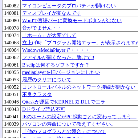
140082
マイコンピュータのプロパティが開けない
140081
ディスプレイが変なんです
140080
Wordで言語バーに変換モードボタンが出ない
140078
音がでません・・
140074
「ホーム」が大変でして
140068
立上げ時「プログラム開始エラー」が表示されます
140064
WindowsMediaPlayerで・・・・
140062
フアイルが開くなった。助けて!!
140061
B'sclipは何するソフトですか？
140055
mediaplayerを旧バージョンにしたい
140053
履歴のクリアについて
140052
コントロールパネルのネットワーク接続が開かない
140051
不良クラスタ
140046
Qttaskが原因でKERNEL32.DLLでエラ
140043
Dドライブ読込不可
140041
IEのホームの設定がPC起動ごとに変わってしまう…
140039
パソコンの寿命について教えてください。
140037
「他のプログラムとの競合」について