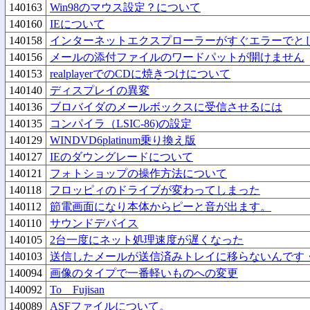
140163
Win98のマウス設定？について
140160
IEについて
140158
インターネットエクスプローラーがすぐエラーでと
140156
メールの添付ファイルのワードパットが開けません
140153
realplayerでのCDに焼きつけについて
140140
ディスプレイの異変
140136
ブロバイダのメールボックスに受信させるには
140135
コンパイラ（LSIC-86)の設定
140129
WINDVD6platinum乗り換え版
140127
IEのダウングレードについて
140121
フォトショップの操作方法について
140118
フロッピィのドライブが変わってしまった
140112
節電画面になり本体からピーと音が出ます。
140110
サウンドデバイス
140105
2台一度にネット処理速度が遅くなった
140103
送信したメールが送信済みトレイに移らないんです
140094
画像のタイプで一番軽いものへの変更
140092
To Fujisan
140089
ASFファイルについて。