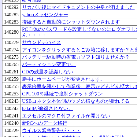
140292
リカバリ後にマイドキュメントの中身が消えました
140285
yahooメッセンジャー
140283
接続すると自動的にシャットダウンされます
PC自体のパスワードを設定してないのにログオフし
140280
ん・・・・
140279
サウンドデバイス
140274
アイコンをクリックするとごみ箱に移しますか？と
140273
バッテリー駆動時の省電力ソフト知りませんか？
140265
パーティション変更で。
140261
CDの残量を認識しない
140259
勝手にホームページが変更されます。
140255
表示倍率を縮小して作業後、表示がどんどん拡大し
140253
CPU100％継続で強制シャットダウン
140243
USBコネクタ本体側のツメの様なものが折れてる
140242
hal.dllが修復されない。
140241
エクセルのマクロ付ファイルが開けない
140240
新PCへのデータ移行
140229
ウイルス緊急警告が・・・