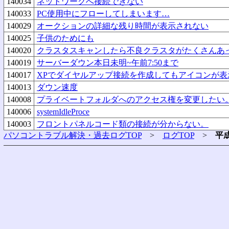
140034
ネットワークへ接続できない
140033
PC使用中にフローしてしまいます…
140029
オークションの詳細な残り時間が表示されない
140025
子供のためにも
140020
クラスタスキャンしたら不良クラスタがたくさんあ
140019
サーバーダウン本日未明~午前7:50まで
140017
XPでダイヤルアップ接続を作成してもアイコンが表
140013
ダウン速度
140008
プライベートフォルダへのアクセス権を変更したい
140006
systemIdleProce
140003
フロントパネルコード類の接続が分からない。
パソコントラブル解決・過去ログTOP
>
ログTOP
>
平成