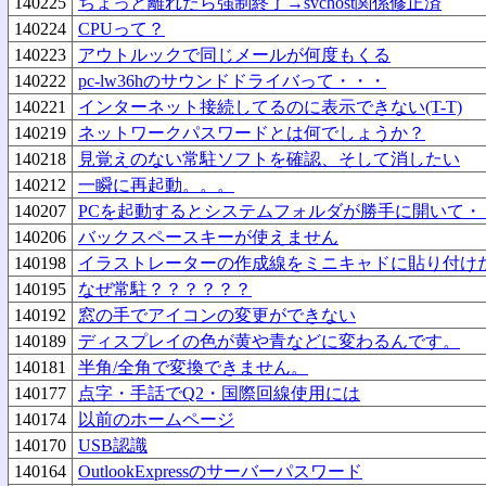
140225
ちょっと離れたら強制終了→svchost関係修正済
140224
CPUって？
140223
アウトルックで同じメールが何度もくる
140222
pc-lw36hのサウンドドライバって・・・
140221
インターネット接続してるのに表示できない(T-T)
140219
ネットワークパスワードとは何でしょうか？
140218
見覚えのない常駐ソフトを確認、そして消したい
140212
一瞬に再起動。。。
140207
PCを起動するとシステムフォルダが勝手に開いて・
140206
バックスペースキーが使えません
140198
イラストレーターの作成線をミニキャドに貼り付け
140195
なぜ常駐？？？？？？
140192
窓の手でアイコンの変更ができない
140189
ディスプレイの色が黄や青などに変わるんです。
140181
半角/全角で変換できません。
140177
点字・手話でQ2・国際回線使用には
140174
以前のホームページ
140170
USB認識
140164
OutlookExpressのサーバーパスワード