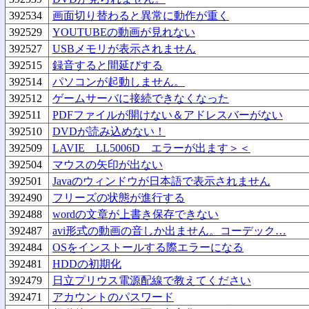
392534
画面切り替わると異常に動作が重く
392529
YOUTUBEの動画が見れない
392527
USBメモリが表示されません
392515
録音すると間延びする
392514
パソコンが起動しません。
392512
ゲームサーバに接続できなくなった
392511
PDFファイルが開けない＆アドレスバーがない
392510
DVDが読み込めない！
392509
LAVIE LL5006D エラーが出ます＞＜
392504
マウスの矢印が出ない
392501
Javaのウィンドウが日本語で表示されません
392490
フリーズの状態が進行する
392488
wordの文章が上書き保存できない
392487
avi形式の動画の音しか出ません。コーデック…
392484
OSをインストールする際エラーになる
392481
HDDの初期化
392479
日立プリウス電源配線で教えてください
392471
アカウントのパスワード