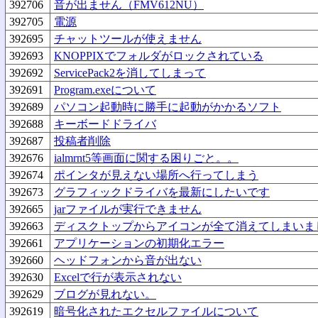
392706
音が出ません（FMV612NU）
392705
電源
392695
チャットツールが使えません
392693
KNOPPIXでフォルダがロックされている
392692
ServicePack2を消してしまって
392691
Program.exeについて
392689
パソコン起動時に勝手に起動がかかるソフト
392688
キーボードドライバ
392687
投稿者削除
392676
ialmrnt5等画面に関する困りごと。。
392674
ポインタが見えない場所へ行ってしまう
392673
グラフィックドライバを最新にしたいです
392665
jarファイルが実行できません
392663
ディスクトップからアイコンが全て消えてしまいま
392661
アプリケーションの初期化エラー
392660
ヘッドフォンから音が出ない
392630
Excelで行が表示されない
392629
ブログが見れない。
392619
暗号化されたエクセルファイルについて