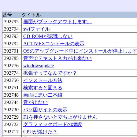
番号
タイトル
392795
画面がブラックアウトします。
392794
swfファイル
392793
CD-ROMが認識しない
392792
ACTIVEXコントールの表示
392791
OSのアップグレード中にインストールが停止しま
392785
音声でテキスト入力が出来ない
392776
windowsupdate
392774
拡張子ってなんですか？
392756
インストール方法
392751
検索すると固まる
392748
画面に黒い二本線
392744
音が出ない
392730
パソ困サイトの表示
392729
F1を押さないと立ち上がりません
392722
グラフィックボードの増設
392717
CPUが焼けた？