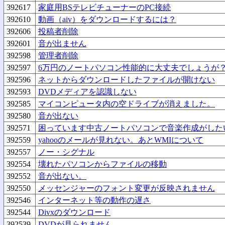
392617
家庭用BSテレビチューナーのPC接続
392610
動画（aiv）をダウンロードするには？
392606
投稿者削除
392601
音が出ません
392598
管理者削除
392597
6万円のノートパソコン性能的に大丈夫でしょうが
392596
ネットからダウンロードしたファイルが開けない
392593
DVDメディアを認識しない
392585
マイコンピュータ内の空ドライブが消えました。
392580
音が出ない
392571
困っています中古ノートパソコンで音楽作成がした
392559
yahooのメールが見れない。あとWMIについて
392557
ノー・シグナル
392554
壊れたパソコンからファイルの移動
392552
音が出ない。
392550
メッセンジャーのフォント変更が反映されません
392546
インターネット等の動作の遅さ
392544
Divxのダウンロード
392539
DVDが見られません。