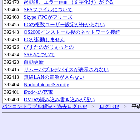
392470
起動後、エラー画面（文字化け）がでる
392466
SESファイルについて
392460
SkypeでPCがフリーズ
392455
PCの複数ユーザー設定が分からない
392443
OS2000インストール後のネットワーク接続
392430
PCが起動しません
392426
びすたのがじぇっとの
392424
SSE2について
392420
自動更新
392415
リムーバブルデバイスが表示されない
392413
無線LANの電源が入らない
392404
NortonInternetSecurity
392401
iPodへの充電
392400
DVDの読み込み書き込みが遅い
パソコントラブル解決・過去ログTOP
>
ログTOP
>
平