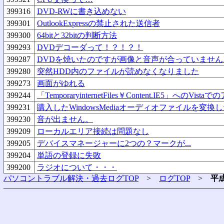
399316
DVD-RWに書き込めない
399301
OutlookExpressの禁止された送信者
399300
64bitと32bitの判断方法
399293
DVDデコーダって！？！？！
399287
DVDを焼いたのですが画像と音声が合っていません
399280
突然HDD内のファイルが読めなくなりました
399273
画面がゆれる
399244
「TemporaryinternetFiles￥Content.IE5」へのVi
399231
購入したWindowsMediaオーディオファイルを変換
399230
音が出ません。
399209
ローカルエリア接続は問題なし
399205
デバイスマネージャーに2つの？マークが...
399204
単語の登録に失敗
399200
ラジオについて・・・
パソコントラブル解決・過去ログTOP
>
ログTOP
>
平