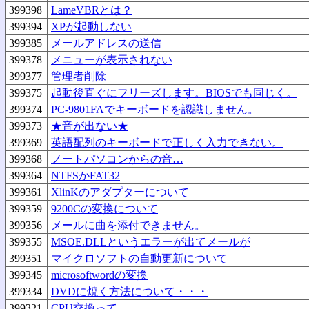
399398
LameVBRとは？
399394
XPが起動しない
399385
メールアドレスの送信
399378
メニューが表示されない
399377
管理者削除
399375
起動後直ぐにフリーズします。BIOSでも同じく。
399374
PC-9801FAでキーボードを認識しません。
399373
★音が出ない★
399369
英語配列のキーボードで正しく入力できない。
399368
ノートパソコンからの音…
399364
NTFSかFAT32
399361
XlinKのアダプターについて
399359
9200Cの変換について
399356
メールに曲を添付できません。
399355
MSOE.DLLというエラーが出てメールが
399351
マイクロソフトの自動更新について
399345
microsoftwordの変換
399334
DVDに焼く方法について・・・
399321
CPU交換って…