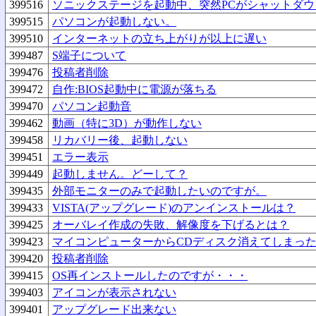
399516
ソニックステージを起動中、突然PCがシャットダウ
399515
パソコンが起動しない。
399510
インターネットの立ち上がりが以上に遅い
399487
S端子について
399476
投稿者削除
399472
自作:BIOS起動中に電源が落ちる
399470
パソコン起動音
399462
動画（特に3D）が動作しない
399458
リカバリー後、起動しない
399451
エラー表示
399449
起動しません。どーして？
399435
外部モニターのみで起動したいのですが。
399433
VISTA(アップグレード)のアンインストールは？
399425
オーバレイ作成の失敗、解像度を下げるとは？
399423
マイコンピューターからCDディスク消えてしまっ
399420
投稿者削除
399415
OS再インストールしたのですが・・・
399403
アイコンが表示されない
399401
アップグレード出来ない