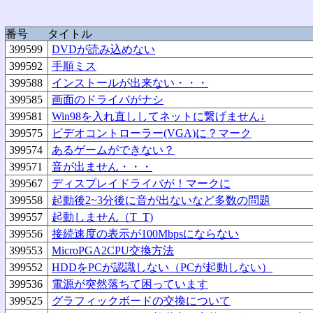
番号
タイトル
399599
DVDが読み込めない
399592
手順ミス
399588
インストールが出来ない・・・
399585
画面のドライバがナシ
399581
Win98を入れ直ししてネットに繋げません↓
399575
ビデオコントローラー(VGA)に？マーク
399574
あるゲームができない？
399571
音が出ません・・・
399567
ディスプレイドライバが！マークに
399558
起動後2~3分後に音が出ないなど多数の問題
399557
起動しません（T_T)
399556
接続速度の表示が100Mbpsにならない
399553
MicroPGA2CPU交換方法
399552
HDDをPCが認識しない（PCが起動しない）
399536
電源が突然落ちて困っています
399525
グラフィックボードの交換について