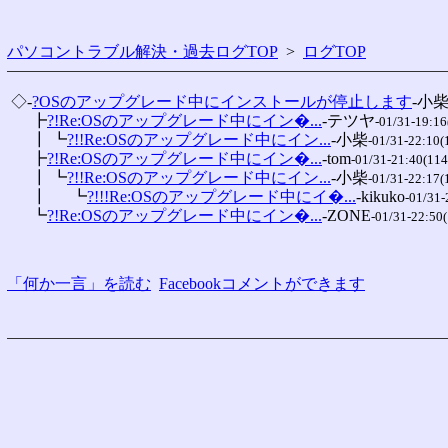
パソコントラブル解決・過去ログTOP
>
ログTOP
 ◇-
?OSのアップグレード中にインストールが停止します
-小
 　 ┣
?!Re:OSのアップグレード中にイン�...
-テツヤ
-01/31-19:16
 　 ┃ ┗
?!!Re:OSのアップグレード中にイン...
-小柴
-01/31-22:10(
 　 ┣
?!Re:OSのアップグレード中にイン�...
-tom
-01/31-21:40(114
 　 ┃ ┗
?!!Re:OSのアップグレード中にイン...
-小柴
-01/31-22:17(
 　 ┃ 　 ┗
?!!!Re:OSのアップグレード中にイ�...
-kikuko
-01/31-
 　 ┗
?!Re:OSのアップグレード中にイン�...
-ZONE
-01/31-22:50
「何か一言」を読む
Facebookコメントができます