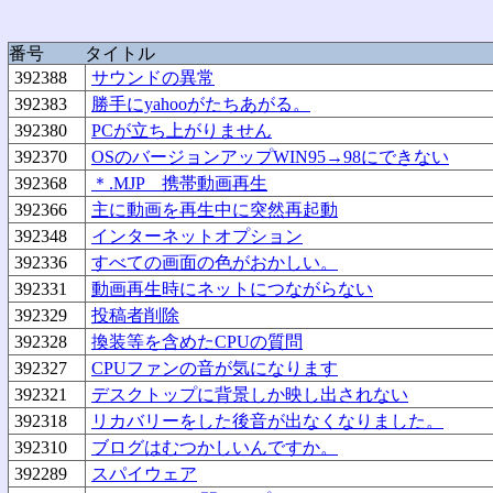
番号
タイトル
392388
サウンドの異常
392383
勝手にyahooがたちあがる。
392380
PCが立ち上がりません
392370
OSのバージョンアップWIN95→98にできない
392368
＊.MJP 携帯動画再生
392366
主に動画を再生中に突然再起動
392348
インターネットオプション
392336
すべての画面の色がおかしい。
392331
動画再生時にネットにつながらない
392329
投稿者削除
392328
換装等を含めたCPUの質問
392327
CPUファンの音が気になります
392321
デスクトップに背景しか映し出されない
392318
リカバリーをした後音が出なくなりました。
392310
ブログはむつかしいんですか。
392289
スパイウェア