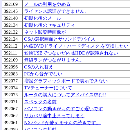
392169
メールの利用をやめる
392145
ライセンス認証ができません。
392140
初期化後のメール
392134
初期化後のセキュリティ
392132
ネット閲覧時画像が
392124
OSの選択画面とサウンドデバイス
392112
内蔵DVDドライブ・ハードディスク.を交換したい
392111
変換USBでつないだ内蔵HDDが認識されない
392109
無線ランがつながりません。
392096
OSの入れ替え
392083
PCから音がでない
392077
増設グラフィックボードで表示できない
392074
TVチューナーについて
392073
ルータの購入についてアドバイス求む!!
392071
スペックの名前
392067
パソコンの動きがものすごく遅いです
392062
リカバリ途中止まってしまう
392061
NXパッドが使えませんの続きです。
392059
パソコンの起動