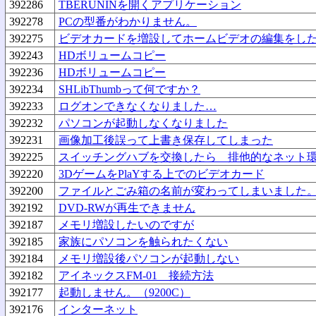
392286
TBERUNINを開くアプリケーション
392278
PCの型番がわかりません。
392275
ビデオカードを増設してホームビデオの編集をし
392243
HDボリュームコピー
392236
HDボリュームコピー
392234
SHLibThumbって何ですか？
392233
ログオンできなくなりました…
392232
パソコンが起動しなくなりました
392231
画像加工後誤って上書き保存してしまった
392225
スイッチングハブを交換したら 排他的なネット
392220
3DゲームをPlaYする上でのビデオカード
392200
ファイルとごみ箱の名前が変わってしまいました
392192
DVD-RWが再生できません
392187
メモリ増設したいのですが
392185
家族にパソコンを触られたくない
392184
メモリ増設後パソコンが起動しない
392182
アイネックスFM-01 接続方法
392177
起動しません。（9200C）
392176
インターネット