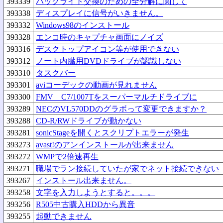
393339
バックライト交換のための全分解に関して
393338
ディスプレイに信号がいきません。
393332
Windows98のインストール
393328
エンコ時のキャプチャ画面にノイズ
393316
デスクトップアイコン等が使用できない
393312
ノート内臓用DVDドライブが認識しない
393310
タスクバー
393301
aviコーデックの動画が見れません
393300
FMV C7/1007Tをスーパーマルチドライブに
393289
NECのVL570DDのグラボって変更できますか？
393288
CD-R/RWドライブが動かない
393281
sonicStageを開くとスクリプトエラーが発生
393273
avast!のアンインストールが出来ません
393272
WMPで2倍速再生
393271
職場でラン接続していたが家でネット接続できない
393267
インストール出来ません。
393258
文字を入力しようとすると。。。
393256
R505中古購入HDDから異音
393255
起動できません