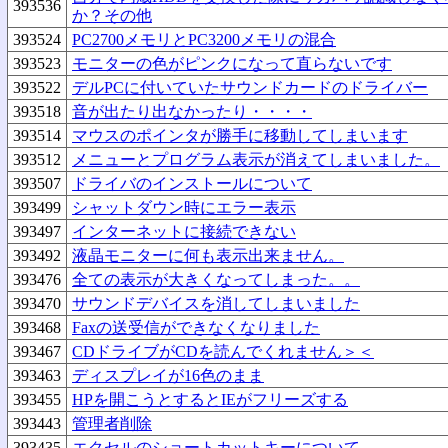
393536
か？その他
393524
PC2700メモリとPC3200メモリの混合
393523
モニターの色がピンクになって直らないです
393522
デルPCに付いていたサウンドカードのドライバー
393518
音が出たり出なかったり・・・・
393514
マウスのポインタが勝手に移動してしまいます
393512
メニューとプログラム表示が消えてしまいました。
393507
ドライバのインストールについて
393499
シャットダウン時にエラー表示
393497
インターネットに接続できない
393492
液晶モニターに何も表示出来ません。
393476
全ての表示が大きくなってしまった。。
393470
サウンドデバイスを消してしまいました
393468
Faxの送受信ができなくなりました
393467
CDドライブがCDを読んでくれません＞＜
393463
ディスプレイが16色のまま
393455
HPを開こうとするとIEがフリーズする
393443
管理者削除
393435
エクセルのショートカットキーについて。