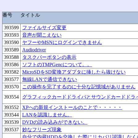
番号
タイトル
393599
ファイルサイズ変更
393593
音声が聞こえない
393590
ヤフーやMSNにログインできません
393589
Audiodriver
393588
タスクバーボタンの表示
393586
ソフトのTMPGencについて。。
393582
MicroSDをSD変換アダプタに挿したら抜けない
393577
無線LANで通信できない
393570
この操作を完了するのに十分な記憶域がありません
393554
グラフィックカードドライバとサウンドカードドラ
393552
XPへの新規インストールのことで・・・・・
393544
LANを認識しません。
393539
DVDの読み込みができない。
393537
妙なフリーズ現象
自分で内蔵HDDを交換した際にリカバリ認識しなく