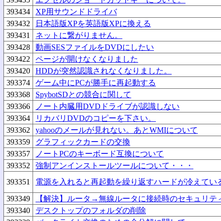
393434
XP用サウンドドライバ
393432
日本語版XPを英語版XPに換える
393431
ネットに繋がりません。
393428
動画SESファイルをDVDにしたい
393422
ページが開けなくなりました
393420
HDDが突然認識されなくなりました。
393374
ゲーム中にPCが勝手に再起動する
393368
SpybotSDとの競合に関して
393366
ノート内臓用DVDドライブが認識しない
393364
リカバリDVDのコピーを下さい。
393362
yahooのメールが見れない。あとWMIについて
393359
グラフィックカードの交換
393357
ノートPCのキーボード互換について
393352
強制アンインストールツールについて・・・
393351
電源を入れると再起動を繰り返すハードが冷えてい
393349
【解決】ルータ→無線ルータに接続時のセキュリテ
393340
デスクトップのフォルダの削除