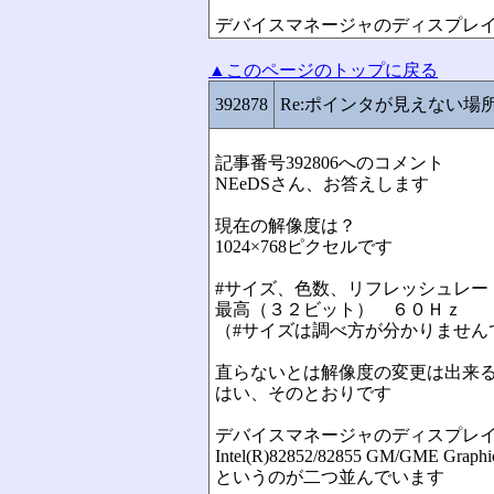
デバイスマネージャのディスプレ
▲このページのトップに戻る
392878
Re:ポインタが見えない場
記事番号392806へのコメント
NEeDSさん、お答えします
現在の解像度は？
1024×768ピクセルです
#サイズ、色数、リフレッシュレ
最高（３２ビット） ６０Ｈｚ
（#サイズは調べ方が分かりません
直らないとは解像度の変更は出来
はい、そのとおりです
デバイスマネージャのディスプレ
Intel(R)82852/82855 GM/GME Graphics
というのが二つ並んでいます