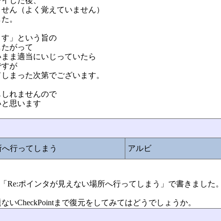
レイした後、
ません（よく覚えていません）
した。
ます」という旨の
したがって
いまま適当にいじっていたら
ですが
てしまった次第でございます。
もしれませんので
いと思います
所へ行ってしまう
アルビ
78「Re:ポインタが見えない場所へ行ってしまう」で書きました
いCheckPointまで復元をしてみてはどうでしょうか。