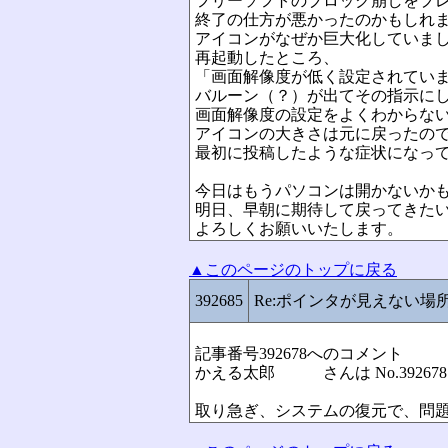
フリーソフトのブロック崩しをプ
終了の仕方が悪かったのかもしれ
アイコンがなぜか巨大化していま
再起動したところ、
「画面解像度が低く設定されてい
バルーン（？）が出てその指示に
画面解像度の設定をよくわからな
アイコンの大きさは元に戻ったの
最初に投稿したような症状になっ
今日はもうパソコンは開かないか
明日、早朝に期待して戻ってきた
よろしくお願いいたします。
▲このページのトップに戻る
392685
Re:ポインタが見えない場
記事番号392678へのコメント
かえる太郎 さんは No.3926
取り急ぎ、システムの復元で、問題な