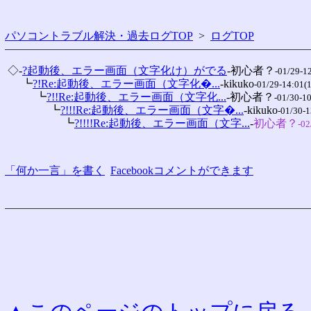
パソコントラブル解決・過去ログTOP
>
ログTOP
 ◇-
?起動後、エラー画面（文字化け）がでる
-初心者？
-01/29-1
 　 ┗
?!Re:起動後、エラー画面（文字化�...
-kikuko
-01/29-14:01(
 　 　 ┗
?!!Re:起動後、エラー画面（文字化...
-初心者？
-01/30-10
 　 　 　 ┗
?!!!Re:起動後、エラー画面（文字�...
-kikuko
-01/30-1
 　 　 　 　 ┗
?!!!!Re:起動後、エラー画面（文字...
-
初心者？
-02
「何か一言」を書く
Facebookコメントができます