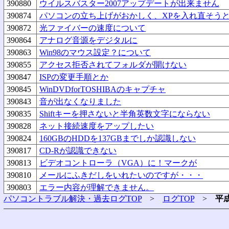
390880
ウイルスバスター2007アップデートが出来ません
390874
パソコンの立ち上げがおかしく、XPを入れ直そう
390872
光ファイバーの速度について
390864
アナログ音源をデジタルに
390863
Win98のマウス設定？について
390855
アクセス拒否されてフォルダが開けない
390847
ISPの変更手順とか
390845
WinDVDforTOSHIBAのキャプチャ
390843
音が出なくなりました
390835
Shiftキーを押さないと半角英数文字にならない
390828
ネット接続速度をアップしたい
390824
160GBのHDDを137GBまでしか認識しない
390817
CD-Rが認識できない
390813
ビデオコントローラ（VGA）に！マークが
390810
メールにふきだしをいれたいのですが・・・
390803
エラー内容が理解できません。
パソコントラブル解決・過去ログTOP
>
ログTOP
>
平