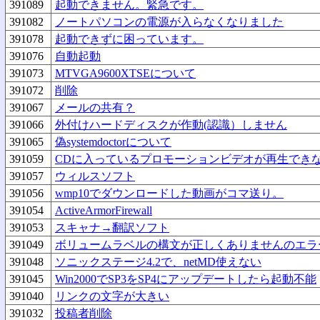
391089
起動できません。緊急です。
391082
ノートパソコンの電源が入らなくなりました
391078
起動できずに困っています。
391076
自動起動
391073
MTVGA9600XTSEについて
391072
削除
391067
メールの共有？
391066
外付けハードディスクが作動(認識）しません
391065
偽systemdoctorについて
391059
CDに入っているプロモーションビデオが再生でき
391057
ウィルスソフト
391056
wmp10でダウンロードした動画がコマ送り。
391054
ActiveArmorFirewall
391053
スキャナ→翻訳ソフト
391049
ボリュームラベルの構文が正しくありませんのエラ
391048
ソニックステージ4.2で、netMD使えない
391045
Win2000でSP3をSP4にアップデートしたら起動不能
391040
リンクの文字が大きい
391032
投稿者削除