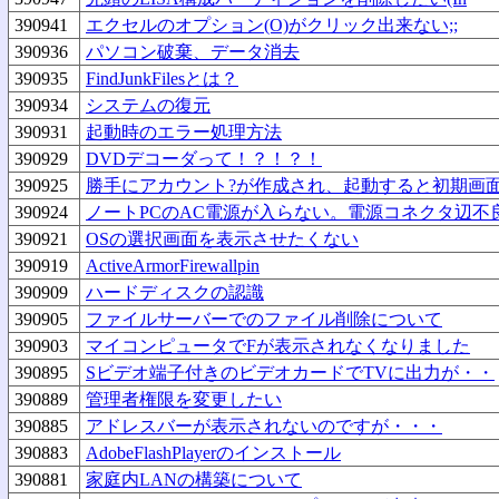
390941
エクセルのオプション(O)がクリック出来ない;;
390936
パソコン破棄、データ消去
390935
FindJunkFilesとは？
390934
システムの復元
390931
起動時のエラー処理方法
390929
DVDデコーダって！？！？！
390925
勝手にアカウント?が作成され、起動すると初期画
390924
ノートPCのAC電源が入らない。電源コネクタ辺不
390921
OSの選択画面を表示させたくない
390919
ActiveArmorFirewallpin
390909
ハードディスクの認識
390905
ファイルサーバーでのファイル削除について
390903
マイコンピュータでFが表示されなくなりました
390895
Sビデオ端子付きのビデオカードでTVに出力が・・
390889
管理者権限を変更したい
390885
アドレスバーが表示されないのですが・・・
390883
AdobeFlashPlayerのインストール
390881
家庭内LANの構築について