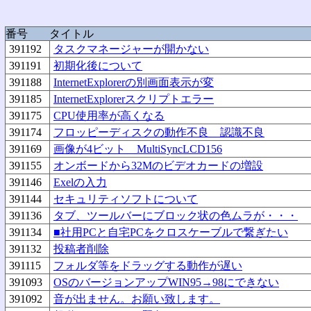
番号
タイトル
391192
タスクマネージャーが開かない
391191
初期化後について
391188
InternetExplorerの別画面表示が変
391185
InternetExplorerスクリプトエラー
391175
CPU使用率が高くなる
391174
フロッピーディスクの動作不良 認識不良
391169
画像が4ビット MultiSyncLCD156
391155
オンボードから32Mのビデオカードの増設
391146
Exelの入力
391144
セキュリティソフトについて
391136
タブ、ツールバーにブロック状の色ムラが・・・
391134
■社用PCと自宅PCをクロスケーブルで繋ぎたい
391132
投稿者削除
391115
フォルダ等をドラッグする動作が遅い
391093
OSのバージョンアップWIN95→98にできない
391092
音が出ません。お願い致します。