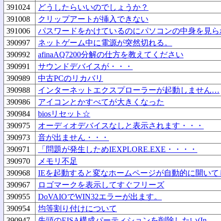
391024
どうしたらいいのでしょうか？
391008
クリップアートが挿入できない
391006
パスワードをかけているのにパソコンの中身を見ら
390997
ネットゲーム中に電源が突然切れる。
390992
afinaAQ7200分解の仕方を教えてください
390991
サウンドデバイスが・・・
390989
中古PCのリカバリ
390988
インターネットエクスプローラーが起動しません…
390986
アイコンとかすべてが大きくなった
390984
biosリセット☆
390975
オーディオデバイスなしと表示されます・・・
390973
音が出ません・・・
390971
「問題が発生しためIEXPLORE.EXE・・・・
390970
メモリ不足
390968
IEを起動すると変なホームページが自動的に開いて
390967
ロゴマークを表示してすぐフリーズ
390955
DoVAIOでWIN32エラーが出ます。
390954
均等割り付けについて
390947
先頭のEISA構成パーティションを削除したい(In