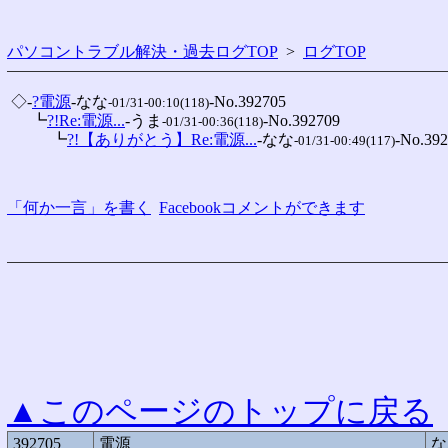
パソコントラブル解決・過去ログTOP
>
ログTOP
 ◇-
?電源
-なな
-No.392705

-01/31-00:10(118)
 　 ┗
?!Re:電源...
-うま
-No.392709

-01/31-00:36(118)
 　 　 ┗
?!【ありがとう】Re:電源...
-なな
-No.392
-01/31-00:49(117)
「何か一言」を書く
Facebookコメントができます
▲このページのトップに戻る
392705
電源