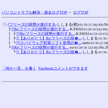
パソコントラブル解決・過去ログTOP
>
ログTOP
 ◇-
?フリーズの状態が進行する
-ししまる(初)
-No
-01/29-15:29(149)
 　 ┣
?!Re:フリーズの状態が進行する...
-KAWAI
-01/29-16:02(149)
 　 ┃ ┣
?!!Re:フリーズの状態が進行する...
-KAWAI
-01/29-16:07(
 　 ┃ ┣
?!【ありがとう】Re:フリーズの状�...
-ししまる
-01/30-
 　 ┃ ┗
?!!スパイウェア対策ソフト使用の�...
-saeto
-01/30-22:39
 　 ┗
?!Re:フリーズの状態が進行する...
-yo
-No.3
-01/29-18:12(146)
 　 　 ┗
?!【ありがとう】Re:フリーズの状�...
-ししまる
-01/30-
「何か一言」を書く
Facebookコメントができます