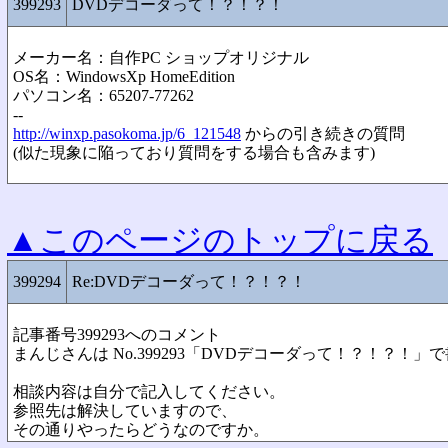
399293
DVDデコーダって！？！？！
メーカー名：自作PC ショップオリジナル
OS名：WindowsXp HomeEdition
パソコン名：65207-77262
--
http://winxp.pasokoma.jp/6_121548
からの引き続きの質問
(似た現象に陥っており質問をする場合も含みます)
▲このページのトップに戻る
399294
Re:DVDデコーダって！？！？！
記事番号399293へのコメント
まんじさんは No.399293「DVDデコーダって！？！？！」
相談内容は自分で記入してください。
参照先は解決していますので、
その通りやったらどうなのですか。