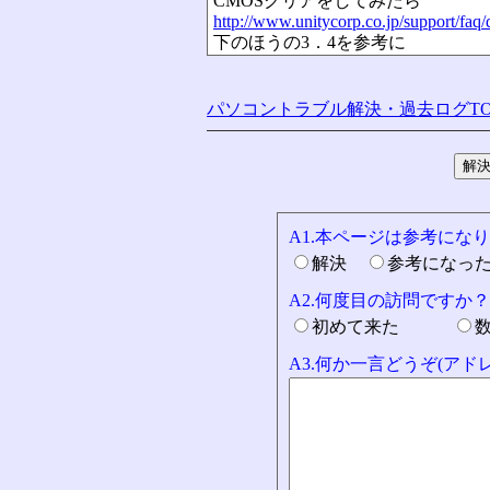
CMOSクリアをしてみたら
http://www.unitycorp.co.jp/support/faq/
下のほうの3．4を参考に
パソコントラブル解決・過去ログTO
A1.本ページは参考にな
解決
参考になっ
A2.何度目の訪問ですか？
初めて来た
A3.何か一言どうぞ(ア