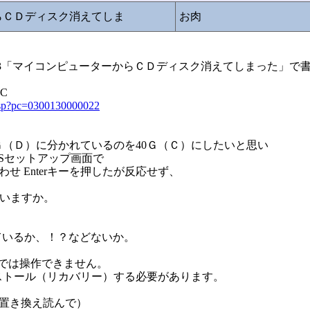
からＣＤディスク消えてしま
お肉
399423「マイコンピューターからＣＤディスク消えてしまった」で
0C
t.asp?pc=0300130000022
2Ｇ（Ｄ）に分かれているのを40Ｇ（Ｃ）にしたいと思い
OSセットアップ画面で
ソルをあわせ Enterキーを押したが反応せず、
ていますか。
ているか、！？などないか。
Sでは操作できません。
ンストール（リカバリー）する必要があります。
に置き換え読んで）