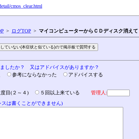
detail/cmos_clear.html
P
>
ログTOP
>
マイコンピューターからＣＤディスク消えて
りましたか？ 又はアドバイスがありますか？
た
参考にならなかった
アドバイスする
数度目(２～４)
５回以上来ている
管理人:
ドレスは書くことができません)