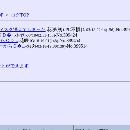
P
>
ログTOP
ディスク消えてしまった
-花咲(初)-PC不慣れ
-No.399
-03/18-02:14(156)
Ｄ�...
-お肉
-No.399424

-03/18-02:53(155)
らＣＤ...
-花咲
-No.399454

-03/18-10:01(148)
ーからＣ�...
-お肉
-No.399514

-03/18-19:30(139)
コメントができます