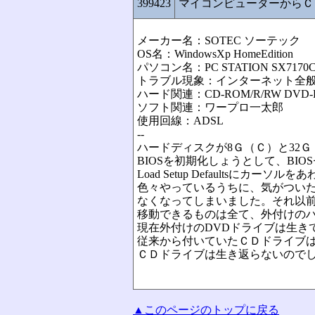
399423
マイコンピューターからＣ
メーカー名：SOTEC ソーテック
OS名：WindowsXp HomeEdition
パソコン名：PC STATION SX7170
トラブル現象：インターネット全般
ハード関連：CD-ROM/R/RW DVD-
ソフト関連：ワープロ一太郎
使用回線：ADSL
--
ハードディスクが8Ｇ（Ｃ）と32
BIOSを初期化しょうとして、BI
Load Setup Defaultsにカーソ
色々やっているうちに、気がついた
なくなってしまいました。それ以
移動できるものは全て、外付けの
現在外付けのDVDドライブは生き
従来から付いていたＣＤドライブ
ＣＤドライブは生き返らないので
▲このページのトップに戻る