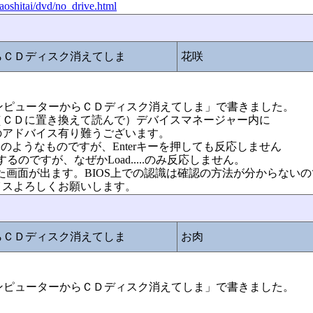
naoshitai/dvd/no_drive.html
からＣＤディスク消えてしま
花咲
:マイコンピューターからＣＤディスク消えてしま」で書きました。
（ＣＤに置き換えて読んで）デバイスマネージャー内に
のアドバイス有り難うございます。
には助けの神のようなものですが、Enterキーを押しても反応しません
るのですが、なぜかLoad.....のみ反応しません。
滅した画面が出ます。BIOS上での認識は確認の方法が分からないの
イスよろしくお願いします。
からＣＤディスク消えてしま
お肉
:マイコンピューターからＣＤディスク消えてしま」で書きました。