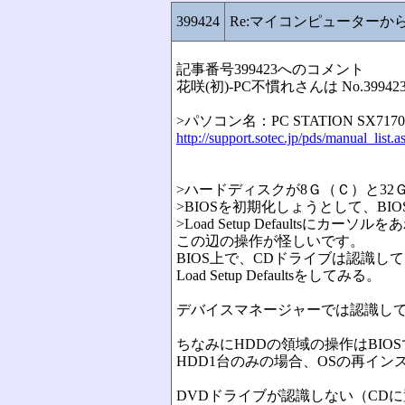
399424
Re:マイコンピューター
記事番号399423へのコメント
花咲(初)-PC不慣れさんは No.
>パソコン名：PC STATION SX717
http://support.sotec.jp/pds/manual_lis
>ハードディスクが8Ｇ（Ｃ）と3
>BIOSを初期化しょうとして、BI
>Load Setup Defaultsにカー
この辺の操作が怪しいです。
BIOS上で、CDドライブは認識し
Load Setup Defaultsをしてみる。
デバイスマネージャーでは認識し
ちなみにHDDの領域の操作はBIO
HDD1台のみの場合、OSの再イ
DVDドライブが認識しない（CD