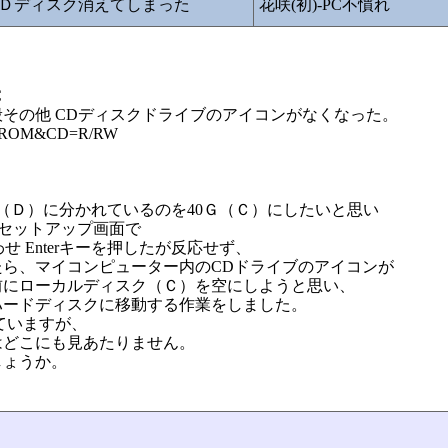
Ｄディスク消えてしまった
花咲(初)-PC不慣れ
C
その他 CDディスクドライブのアイコンがなくなった。
ROM&CD=R/RW
Ｇ（Ｄ）に分かれているのを40Ｇ（Ｃ）にしたいと思い
OSセットアップ画面で
ルをあわせ Enterキーを押したが反応せず、
ら、マイコンピューター内のCDドライブのアイコンが
前にローカルディスク（Ｃ）を空にしようと思い、
ハードディスクに移動する作業をしました。
ていますが、
はどこにも見あたりません。
しょうか。