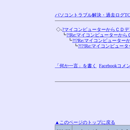
パソコントラブル解決・過去ログTO
 ◇-
?マイコンピューターからＣＤ
 　 ┗
?!Re:マイコンピューターからＣ
 　 　 ┗
?!?Re:マイコンピューターか
 　 　 　 ┗
?!?!Re:マイコンピュータ
「何か一言」を書く
Facebook
▲このページのトップに戻る