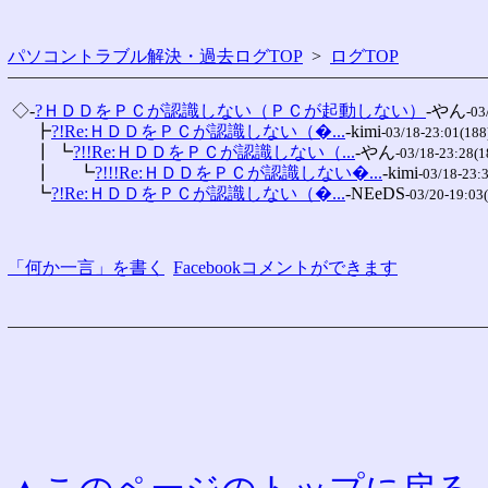
パソコントラブル解決・過去ログTOP
>
ログTOP
 ◇-
?ＨＤＤをＰＣが認識しない（ＰＣが起動しない）
-やん
-03
 　 ┣
?!Re:ＨＤＤをＰＣが認識しない（�...
-kimi
-03/18-23:01(188
 　 ┃ ┗
?!!Re:ＨＤＤをＰＣが認識しない（...
-やん
-03/18-23:28(1
 　 ┃ 　 ┗
?!!!Re:ＨＤＤをＰＣが認識しない�...
-kimi
-03/18-23:
 　 ┗
?!Re:ＨＤＤをＰＣが認識しない（�...
-NEeDS
-03/20-19:03
「何か一言」を書く
Facebookコメントができます