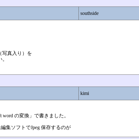
southside
ター（写真入り）を
い。
kimi
rosoft word の変換」で書きました。
集ソフトでJpeg 保存するのが