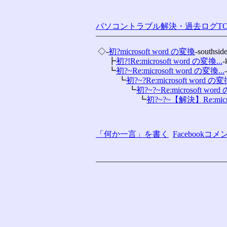
パソコントラブル解決・過去ログTO
 ◇-
初?microsoft word の変換
-southsid
 　 ┣
初?!Re:microsoft word の変換...
-
 　 ┗
初?~Re:microsoft word の変換...
 　 　 ┗
初?~?Re:microsoft word の変換
 　 　 　 ┗
初?~?~Re:microsoft word
 　 　 　 　 ┗
初?~?~【解決】Re:microso
「何か一言」を書く
Facebook