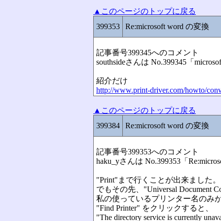
▲このページのトップに戻る
399353
Re:microsoft word の変換
記事番号399345へのコメント
southsideさんは No.399345「mic
紹介だけ
http://www.print-driver.com/howto/con
▲このページのトップに戻る
399384
Re:microsoft word の変換
記事番号399353へのコメント
haku_yさんは No.399353「Re:mi
"Print"まで行くことが出来ました。
でもその先、"Universal Document
私の使っているプリンター名のみ
"Find Printer" をクリックすると、
"The directory service is currently 