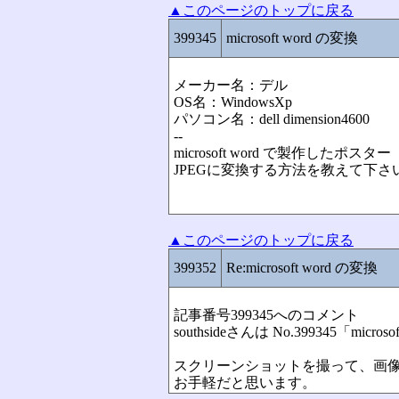
▲このページのトップに戻る
399345
microsoft word の変換
メーカー名：デル
OS名：WindowsXp
パソコン名：dell dimension4600
--
microsoft word で製作したポス
JPEGに変換する方法を教えて下さ
▲このページのトップに戻る
399352
Re:microsoft word の変換
記事番号399345へのコメント
southsideさんは No.399345「mic
スクリーンショットを撮って、画像編
お手軽だと思います。