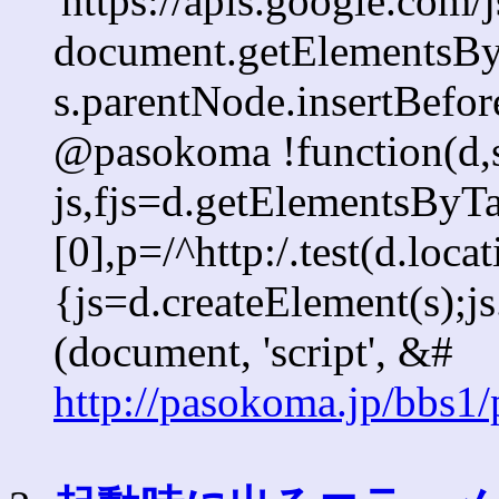
'https://apis.google.com/j
document.getElementsByT
s.parentNode.insertBefore
@pasokoma !function(d,s
js,fjs=d.getElementsBy
[0],p=/^http:/.test(d.loca
{js=d.createElement(s);js.
(document, 'script', &#
http://pasokoma.jp/bbs1