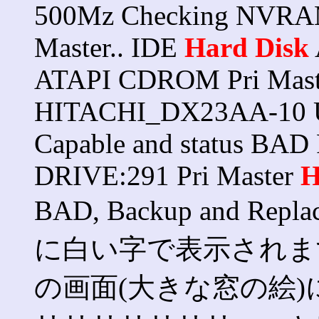
500Mz Checking NVRAM..
Master.. IDE
Hard
Disk
ATAPI CDROM Pri Mas
HITACHI_DX23AA-10 Ul
Capable and status BAD
DRIVE:291 Pri Master
H
BAD, Backup and Rep
に白い字で表示されます。
の画面(大きな窓の絵)