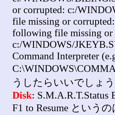
or corrupted: c:/WIND
file missing or corrup
following file missing or
c:/WINDOWS/JKEYB.SYS
Command Interpreter (e.g
C:\WINDOWS\COM
うしたらいいでしょうか 以
Disk
: S.M.A.R.T.Status
F1 to Resume と