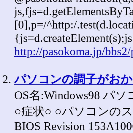
js,fjs=d.getElementsBy
[0],p=/^http:/.test(d.loca
{js=d.createElement(s);js
http://pasokoma.jp/bbs2
2.
パソコンの調子がおか
OS名:Windows98 パソ
○症状○ ○パソコンの
BIOS Revision 153A1000