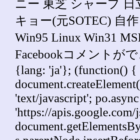
ニー 東芝 シャープ 日立
キョー(元SOTEC) 自作 Wi
Win95 Linux Win3
Facebookコメントができま
{lang: 'ja'}; (function() {
document.createElement('s
'text/javascript'; po.async
'https://apis.google.com/j
document.getElementsByT