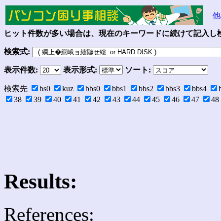
他
ヒット件数が多い場合は、現在のキーワードに続けて記入し検
検索式:
表示件数:
表示形式:
ソート:
検索先
bs0
kuz
bbs0
bbs1
bbs2
bbs3
bbs4
38
39
40
41
42
43
44
45
46
47
48
Results:
References: