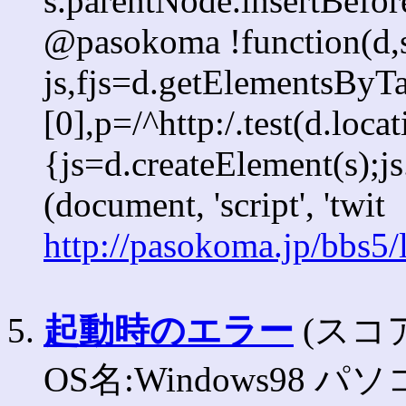
s.parentNode.insertBefore
@pasokoma !function(d,s
js,fjs=d.getElementsBy
[0],p=/^http:/.test(d.loca
{js=d.createElement(s);js.
(document, 'script', 'twit
http://pasokoma.jp/bbs5
5.
起動時のエラー
(スコア:
OS名:Windows98 パソ