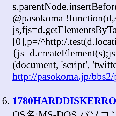
s.parentNode.insertBefore
@pasokoma !function(d,s
js,fjs=d.getElementsBy
[0],p=/^http:/.test(d.loca
{js=d.createElement(s);js.
(document, 'script', 'twitt
http://pasokoma.jp/bbs2
6.
1780HARDDISKERR
OS名:MS-DOS パソコン