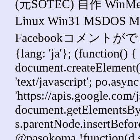
(元SOTEC) 自作 WinMe 
Linux Win31 MSD
Facebookコメントができま
{lang: 'ja'}; (function() {
document.createElement('s
'text/javascript'; po.async
'https://apis.google.com/j
document.getElementsByT
s.parentNode.insertBefore
@pasokoma !function(d,s