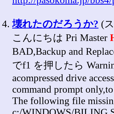
4.
壊れたのだろうか?
(ス
こんにちは Pri Master
BAD,Backup and Repla
でf1 を押したら Warning: 
acompressed drive acces
command prompt only,to 
The following file missin
c:/WINDOWS/BILING.SYS