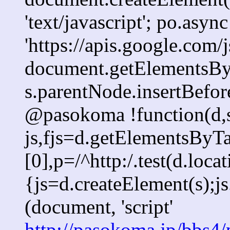
'text/javascript'; po.async
'https://apis.google.com/j
document.getElementsByT
s.parentNode.insertBefore
@pasokoma !function(d,s
js,fjs=d.getElementsBy
[0],p=/^http:/.test(d.loca
{js=d.createElement(s);js.
(document, 'script'
http://pasokoma.jp/bbs4