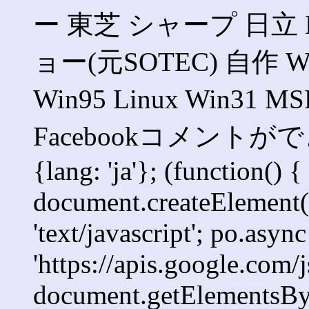
ー 東芝 シャープ 日立 
ョー(元SOTEC) 自作 Win
Win95 Linux Win3
Facebookコメントができま
{lang: 'ja'}; (function() {
document.createElement('s
'text/javascript'; po.async
'https://apis.google.com/j
document.getElementsByT