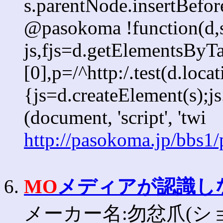
s.parentNode.insertBefore
@pasokoma !function(d,s
js,fjs=d.getElementsBy
[0],p=/^http:/.test(d.loca
{js=d.createElement(s);js.
(document, 'script', 'twi
http://pasokoma.jp/bbs1
6.
MO
メディアが認識し
メーカー名:勿忿爪(ショッ