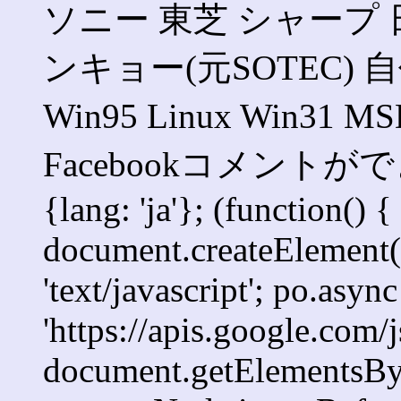
ソニー 東芝 シャープ 日
ンキョー(元SOTEC) 自作 
Win95 Linux Win3
Facebookコメントができま
{lang: 'ja'}; (function() {
document.createElement('s
'text/javascript'; po.async
'https://apis.google.com/j
document.getElementsByT