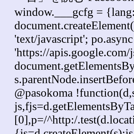
window.___gcfg = {lang: '
document.createElement('s
'text/javascript'; po.async
'https://apis.google.com/j
document.getElementsByT
s.parentNode.insertBefore
@pasokoma !function(d,s
js,fjs=d.getElementsBy
[0],p=/^http:/.test(d.loca
{js=d.createElement(s);js.