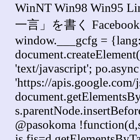
WinNT Win98 Win95 
一言」を書く Faceb
window.___gcfg = {lang: '
document.createElement('s
'text/javascript'; po.async
'https://apis.google.com/j
document.getElementsByT
s.parentNode.insertBefore
@pasokoma !function(d,s
js,fjs=d.getElementsBy