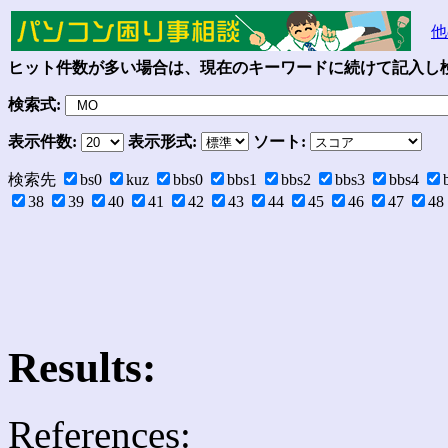
他
ヒット件数が多い場合は、現在のキーワードに続けて記入し検
検索式:
表示件数:
表示形式:
ソート:
検索先
bs0
kuz
bbs0
bbs1
bbs2
bbs3
bbs4
38
39
40
41
42
43
44
45
46
47
48
Results:
References: