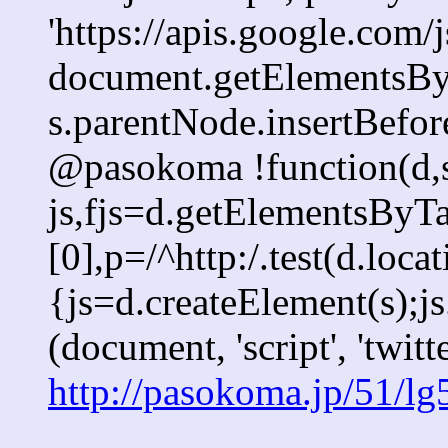
'https://apis.google.com/j
document.getElementsByT
s.parentNode.insertBefore
@pasokoma !function(d,s
js,fjs=d.getElementsBy
[0],p=/^http:/.test(d.loca
{js=d.createElement(s);js.
(document, 'script', 'twitt
http://pasokoma.jp/51/l