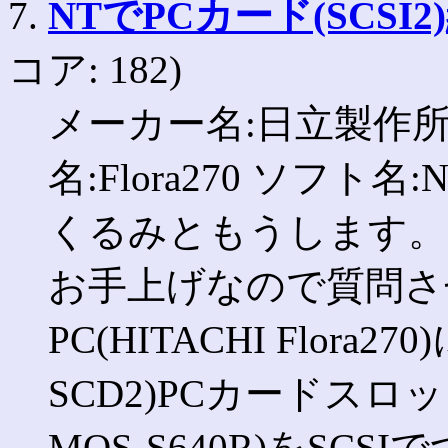
7.
NTでPCカード(SCSI
コア: 182)
メーカー名:日立製作所 O
名:Flora270 ソフト
くるみともうします。
お手上げなので質問さ
PC(HITACHI Flora2
SCD2)PCカードス
MOS-S640R)をSC