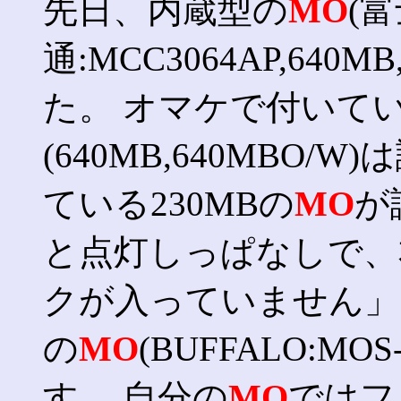
先日、内蔵型の
MO
(
通:MCC3064AP,64
た。 オマケで付いて
(640MB,640MBO
ている230MBの
MO
が
と点灯しっぱなしで、
クが入っていません」と
の
MO
(BUFFALO:M
す。 自分の
MO
ではフ