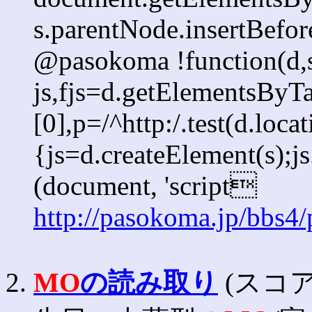
s.parentNode.insertBefore
@pasokoma !function(d,s
js,fjs=d.getElementsBy
[0],p=/^http:/.test(d.loca
{js=d.createElement(s);js.
(document, 'script
http://pasokoma.jp/bbs4
2.
MO
の読み取り
(スコア: