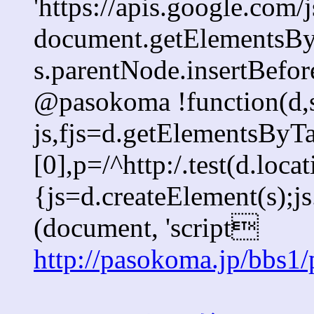
'https://apis.google.com/j
document.getElementsByT
s.parentNode.insertBefore
@pasokoma !function(d,s
js,fjs=d.getElementsBy
[0],p=/^http:/.test(d.loca
{js=d.createElement(s);js.
(document, 'script
http://pasokoma.jp/bbs1