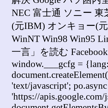
NEC 富士通 ソニー 東
(元IBM) オンキョー(元SO
WinNT Win98 Win95 
一言」を読む Faceb
window.___gcfg = {lang: '
document.createElement('s
'text/javascript'; po.async
'https://apis.google.com/j
document.getElementsByT