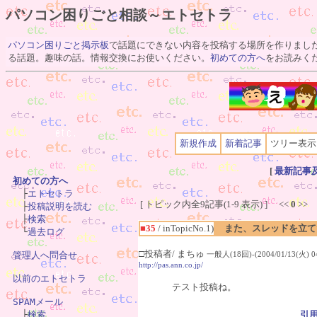
パソコン困りごと相談～エトセトラ
パソコン困りごと掲示板
で話題にできない内容を投稿する場所を作りまし
る話題。趣味の話。情報交換にお使いください。
初めての方へ
をお読みく
新規作成
新着記事
ツリー表示
[
最新記事
初めての方へ

　├
エトセトラ
[ トピック内全9記事(1-9 表示) ] <<
0
>>
　├
投稿説明を読む
　├
検索
■35
/ inTopicNo.1)
また、スレッドを立て
　└
過去ログ
□投稿者/ まちゅ
管理人へ問合せ
一般人(18回)-(2004/01/13(火) 04
http://pas.ann.co.jp/
以前のエトセトラ
テスト投稿ね。
SPAMメール

　├
検索
引