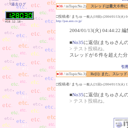
　└
過去ログ
■36
/ inTopicNo.2)
スレッドは最大６件に
□投稿者/ まちゅ
一般人(19回)-(2004/01/13(火) 04
http://pas.ann.co.jp/
H16.12.18～
2004/01/13(火) 04:44:2
■
No35
に返信(まちゅさんの
> テスト投稿ね。
スレッドが６件を超えた分
引
■38
/ inTopicNo.3)
Re[1]: また、スレ
□投稿者/ まちゅ
一般人(21回)-(2004/01/13(火) 13
■
No35
に返信(まちゅさんの
> テスト投稿ね。