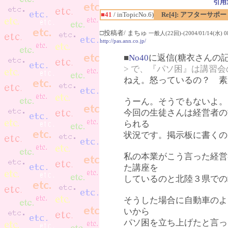
引用
■41
/ inTopicNo.6)
Re[4]: アフターサポ
□投稿者/ まちゅ
一般人(22回)-(2004/01/14(水) 08
http://pas.ann.co.jp/
■
No40
に返信(糖衣さんの記
> で、『パソ困』は講習
ねえ。怒っているの？ 素
うーん。そうでもないよ。
今回の生徒さんは経営者の
られる
状況です。掲示板に書くの
私の本業がこう言った経営
た講座を
しているのと北陸３県での
そうした場合に自動車のよ
いから
パソ困を立ち上げたと言っ