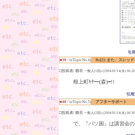
引
■39
/ inTopicNo.4)
Re[2]: また、スレ
□投稿者/ 糖衣
一般人(1回)-(2004/01/14(水) 00:28
根上町ｷﾀ━(森)━!!
引用
■40
/ inTopicNo.5)
アフターサポート
□投稿者/ 糖衣
一般人(2回)-(2004/01/14(水) 00:30
で、『パソ困』は講習会の