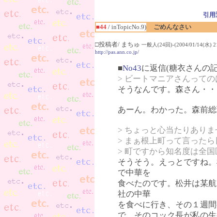
引用
■44
/ inTopicNo.9)
ごめんなさい
□投稿者/ まちゅ
一般人(24回)-(2004/01/14(水) 21
http://pas.ann.co.jp/
■
No43
に返信(糖衣さんの記
> ビートマニアさんって
そうなんです。森さん・・
あーん。わかった。森前総
> ちょっと心当たりありま
> まぁ根上町って言った
> 町ですから知名度は全
そうそう。えっとですね。
で中華を
食べたのです。松井は某航
社の中華
を食べに行き、その１週間
で、そのコック長が私の生