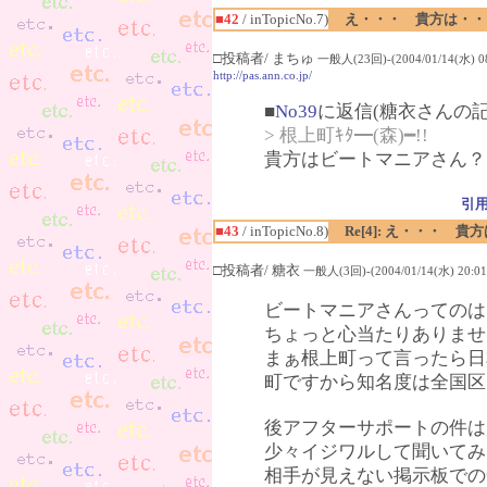
■42
/ inTopicNo.7)
え・・・ 貴方は・・
□投稿者/ まちゅ
一般人(23回)-(2004/01/14(水) 08
http://pas.ann.co.jp/
■
No39
に返信(糖衣さんの記
> 根上町ｷﾀ━(森)━!!
貴方はビートマニアさん？
引
■43
/ inTopicNo.8)
Re[4]: え・・・
□投稿者/ 糖衣
一般人(3回)-(2004/01/14(水) 20:01
ビートマニアさんってのは
ちょっと心当たりありませ
まぁ根上町って言ったら日
町ですから知名度は全国区
後アフターサポートの件は
少々イジワルして聞いてみ
相手が見えない掲示板での