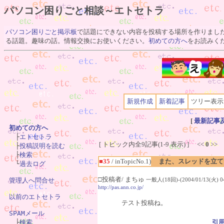
パソコン困りごと相談～エトセトラ
パソコン困りごと掲示板
で話題にできない内容を投稿する場所を作りまし
る話題。趣味の話。情報交換にお使いください。
初めての方へ
をお読みく
新規作成
新着記事
ツリー表示
[
最新記事
初めての方へ

　├
エトセトラ
[ トピック内全9記事(1-9 表示) ] <<
0
>>
　├
投稿説明を読む
　├
検索
■35
/ inTopicNo.1)
また、スレッドを立て
　└
過去ログ
□投稿者/ まちゅ
管理人へ問合せ
一般人(18回)-(2004/01/13(火) 04
http://pas.ann.co.jp/
以前のエトセトラ
テスト投稿ね。
SPAMメール

　├
検索
引