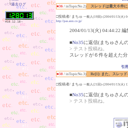
　└
過去ログ
■36
/ inTopicNo.2)
スレッドは最大６件に
□投稿者/ まちゅ
一般人(19回)-(2004/01/13(火) 04
http://pas.ann.co.jp/
H16.12.18～
2004/01/13(火) 04:44:2
■
No35
に返信(まちゅさんの
> テスト投稿ね。
スレッドが６件を超えた分
引
■38
/ inTopicNo.3)
Re[1]: また、スレ
□投稿者/ まちゅ
一般人(21回)-(2004/01/13(火) 13
■
No35
に返信(まちゅさんの
> テスト投稿ね。