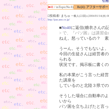
引用
■41
/ inTopicNo.6)
Re[4]: アフターサポ
□投稿者/ まちゅ
一般人(22回)-(2004/01/14(水) 08
http://pas.ann.co.jp/
■
No40
に返信(糖衣さんの記
> で、『パソ困』は講習
ねえ。怒っているの？ 素
うーん。そうでもないよ。
今回の生徒さんは経営者の
られる
状況です。掲示板に書くの
私の本業がこう言った経営
た講座を
しているのと北陸３県での
そうした場合に自動車のよ
いから
パソ困を立ち上げたと言っ