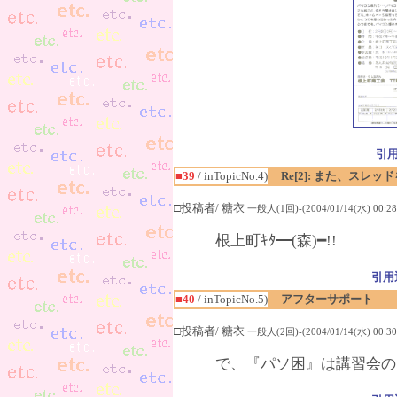
引
■39
/ inTopicNo.4)
Re[2]: また、スレ
□投稿者/ 糖衣
一般人(1回)-(2004/01/14(水) 00:28
根上町ｷﾀ━(森)━!!
引用
■40
/ inTopicNo.5)
アフターサポート
□投稿者/ 糖衣
一般人(2回)-(2004/01/14(水) 00:30
で、『パソ困』は講習会の