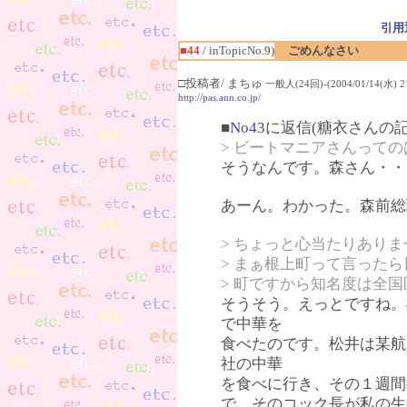
引用
■44
/ inTopicNo.9)
ごめんなさい
□投稿者/ まちゅ
一般人(24回)-(2004/01/14(水) 21
http://pas.ann.co.jp/
■
No43
に返信(糖衣さんの記
> ビートマニアさんって
そうなんです。森さん・・
あーん。わかった。森前総
> ちょっと心当たりありま
> まぁ根上町って言った
> 町ですから知名度は全
そうそう。えっとですね。
で中華を
食べたのです。松井は某航
社の中華
を食べに行き、その１週間
で、そのコック長が私の生