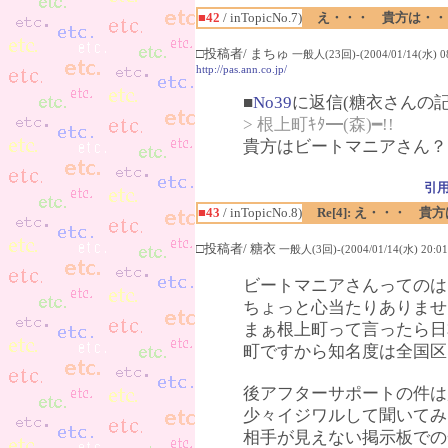
■42
/ inTopicNo.7)
え・・・ 貴方は・・
□投稿者/ まちゅ
一般人(23回)-(2004/01/14(水) 08
http://pas.ann.co.jp/
■
No39
に返信(糖衣さんの記
> 根上町ｷﾀ━(森)━!!
貴方はビートマニアさん？
引
■43
/ inTopicNo.8)
Re[4]: え・・・
□投稿者/ 糖衣
一般人(3回)-(2004/01/14(水) 20:01
ビートマニアさんってのは
ちょっと心当たりありませ
まぁ根上町って言ったら日
町ですから知名度は全国区
後アフターサポートの件は
少々イジワルして聞いてみ
相手が見えない掲示板での