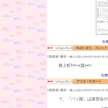
引
■39
/ inTopicNo.4)
Re[2]: また、スレ
□投稿者/ 糖衣
一般人(1回)-(2004/01/14(水) 00:28
根上町ｷﾀ━(森)━!!
引用
■40
/ inTopicNo.5)
アフターサポート
□投稿者/ 糖衣
一般人(2回)-(2004/01/14(水) 00:30
で、『パソ困』は講習会の