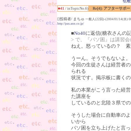
引用
■41
/ inTopicNo.6)
Re[4]: アフターサポ
□投稿者/ まちゅ
一般人(22回)-(2004/01/14(水) 08
http://pas.ann.co.jp/
■
No40
に返信(糖衣さんの記
> で、『パソ困』は講習
ねえ。怒っているの？ 素
うーん。そうでもないよ。
今回の生徒さんは経営者の
られる
状況です。掲示板に書くの
私の本業がこう言った経営
た講座を
しているのと北陸３県での
そうした場合に自動車のよ
いから
パソ困を立ち上げたと言っ