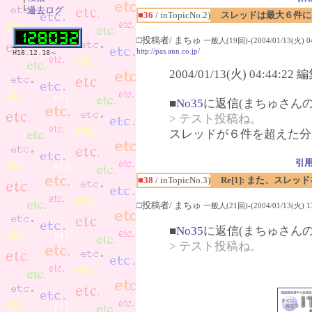
　└
過去ログ
■36
/ inTopicNo.2)
スレッドは最大６件に
□投稿者/ まちゅ
一般人(19回)-(2004/01/13(火) 04
http://pas.ann.co.jp/
H16.12.18～
2004/01/13(火) 04:44:2
■
No35
に返信(まちゅさんの
> テスト投稿ね。
スレッドが６件を超えた分
引
■38
/ inTopicNo.3)
Re[1]: また、スレ
□投稿者/ まちゅ
一般人(21回)-(2004/01/13(火) 13
■
No35
に返信(まちゅさんの
> テスト投稿ね。