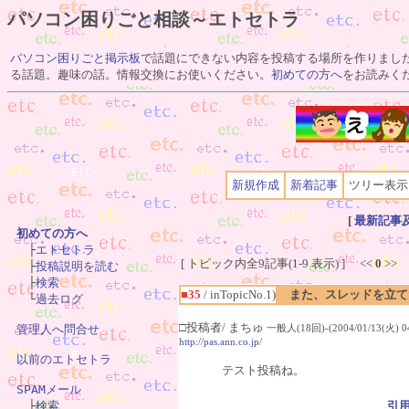
パソコン困りごと相談～エトセトラ
パソコン困りごと掲示板
で話題にできない内容を投稿する場所を作りまし
る話題。趣味の話。情報交換にお使いください。
初めての方へ
をお読みく
新規作成
新着記事
ツリー表示
[
最新記事
初めての方へ

　├
エトセトラ
[ トピック内全9記事(1-9 表示) ] <<
0
>>
　├
投稿説明を読む
　├
検索
■35
/ inTopicNo.1)
また、スレッドを立て
　└
過去ログ
□投稿者/ まちゅ
管理人へ問合せ
一般人(18回)-(2004/01/13(火) 04
http://pas.ann.co.jp/
以前のエトセトラ
テスト投稿ね。
SPAMメール

　├
検索
引