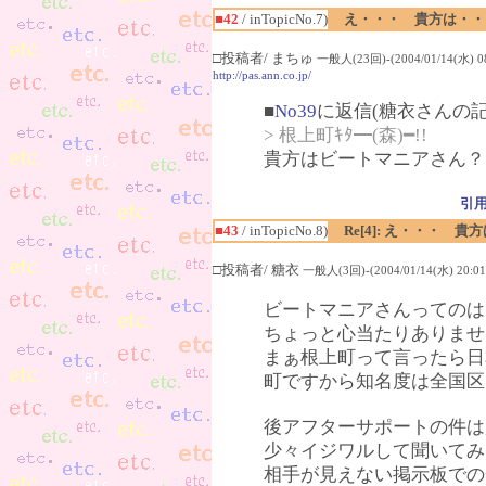
■42
/ inTopicNo.7)
え・・・ 貴方は・・
□投稿者/ まちゅ
一般人(23回)-(2004/01/14(水) 08
http://pas.ann.co.jp/
■
No39
に返信(糖衣さんの記
> 根上町ｷﾀ━(森)━!!
貴方はビートマニアさん？
引
■43
/ inTopicNo.8)
Re[4]: え・・・
□投稿者/ 糖衣
一般人(3回)-(2004/01/14(水) 20:01
ビートマニアさんってのは
ちょっと心当たりありませ
まぁ根上町って言ったら日
町ですから知名度は全国区
後アフターサポートの件は
少々イジワルして聞いてみ
相手が見えない掲示板での