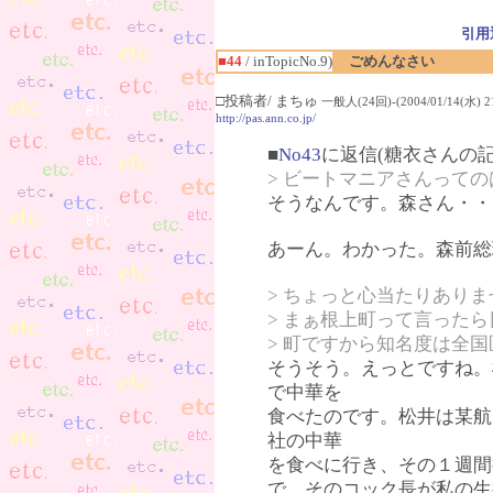
引用
■44
/ inTopicNo.9)
ごめんなさい
□投稿者/ まちゅ
一般人(24回)-(2004/01/14(水) 21
http://pas.ann.co.jp/
■
No43
に返信(糖衣さんの記
> ビートマニアさんって
そうなんです。森さん・・
あーん。わかった。森前総
> ちょっと心当たりありま
> まぁ根上町って言った
> 町ですから知名度は全
そうそう。えっとですね。
で中華を
食べたのです。松井は某航
社の中華
を食べに行き、その１週間
で、そのコック長が私の生