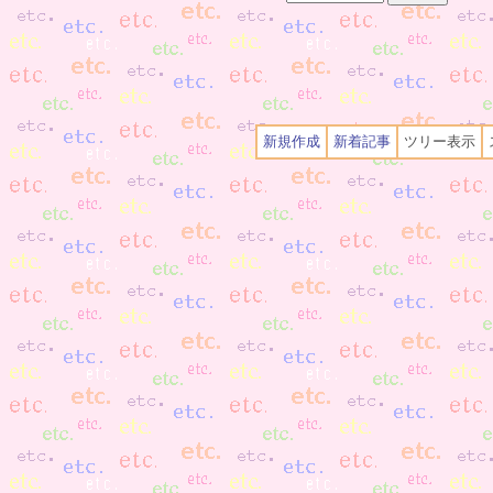
新規作成
新着記事
ツリー表示