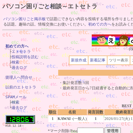
パソコン困りごと相談～エトセトラ
パソコン困りごと掲示板
で話題にできない内容を投稿する場所を作りまし
る話題。趣味の話。情報交換にお使いください。
初めての方へ
をお読みく
初めての方へ
(

　├
エトセトラ
　├
投稿説明を読む
新規作成
新着記事
ツリー表示
　├
検索
　└
過去ログ
管理人へ問合せ
・集計発言数:1回
以前のエトセトラ
・最終発言日から7日経過すると自動的に
SPAMメール

　├
検索
BEST 
　└
過去ログ
順位
名前
発言回数
最終発言
1
KAWAI
-(一般人)
1
2026/01/27(火) 1
H16.12.18～
*マーク削除/Pass