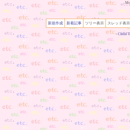
Mo
新規作成
新着記事
ツリー表示
スレッド表示
-
Child T