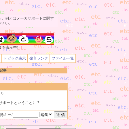
た。例えばメーカサポートに関す
ださい。
2 を表示中)
トピック表示
発言ランク
ファイル一覧
の記事
11)
サポートということに？
除キー/