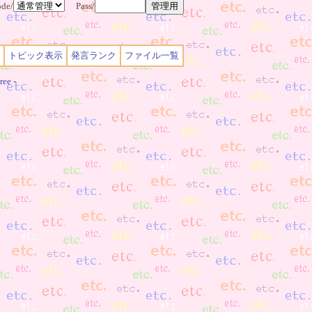
de/
Pass/
トピック表示
発言ランク
ファイル一覧
ree
-