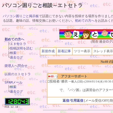
パソコン困りごと相談～エトセトラ
パソコン困りごと掲示板
で話題にできない内容を投稿する場所を作りまし
る話題。趣味の話。情報交換にお使いください。
初めての方へ
をお読みく
初めての方へ
(現在 過去ログ

　├
エトセトラ
　├
投稿説明を読む
新規作成
新着記事
ツリー表示
スレッド表示
　├
検索
　└
過去ログ
No40 
管理人へ問合せ
以前のエトセトラ
■40
/ )
アフターサポート
□投稿者/ 糖衣
一般人(2回)-(2004/01/14(水) 00:30:
SPAMメール

　├
検索
で、『パソ困』は講習会のアフター
　└
過去ログ
返信
/
引用返信
[メール受信/OFF]
削
H16.12.18～