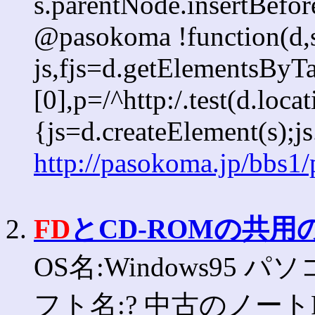
s.parentNode.insertBefore
@pasokoma !function(d,s
js,fjs=d.getElementsBy
[0],p=/^http:/.test(d.loca
{js=d.createElement(s);js.
http://pasokoma.jp/bbs1
2.
FD
とCD-ROMの共用
OS名:Windows95 パソ
フト名:? 中古のノー