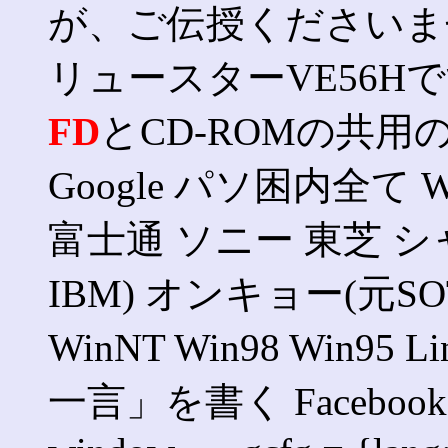
が、ご伝授くださいま
リュースターVE56H
FD
とCD-ROMの共
Google パソ困内全て Win
富士通 ソニー 東芝 シャ
IBM) オンキョー(元SOTE
WinNT Win98 Win95 
一言」を書く Faceb