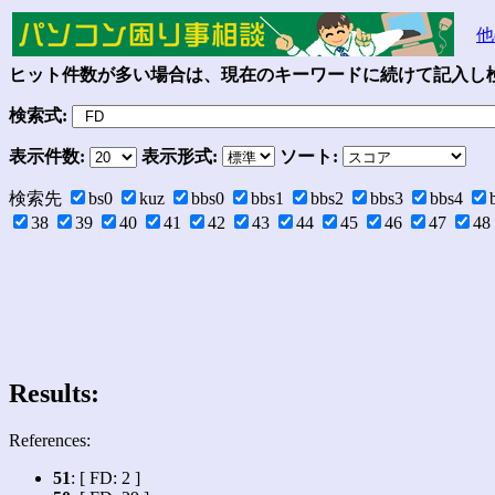
他
ヒット件数が多い場合は、現在のキーワードに続けて記入し検
検索式:
表示件数:
表示形式:
ソート:
検索先
bs0
kuz
bbs0
bbs1
bbs2
bbs3
bbs4
38
39
40
41
42
43
44
45
46
47
48
Results:
References:
51
: [ FD: 2 ]