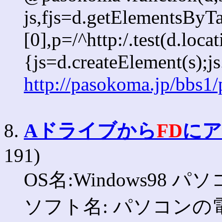
js,fjs=d.getElementsBy
[0],p=/^http:/.test(d.loca
{js=d.createElement(s);js
http://pasokoma.jp/bbs1
8.
Aドライブから
FD
にア
191)
OS名:Windows98 パソ
ソフト名: パソコン