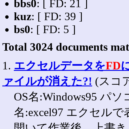
bbs0
: [ FD: 21 ]
kuz
: [ FD: 39 ]
bs0
: [ FD: 5 ]
Total
3024
documents matc
1.
エクセルデータを
FD
ァイルが消えた?!
(スコア:
OS名:Windows95 パソ
名:excel97 エク
開いて作業後、上書き