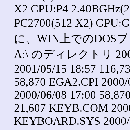
X2 CPU:P4 2.40BGHz(
PC2700(512 X2) GPU:
に、WIN上でのDO
A:\ のディレクトリ 2001/
2001/05/15 18:57 116,7
58,870 EGA2.CPI 2000/
2000/06/08 17:00 58,87
21,607 KEYB.COM 2000/
KEYBOARD.SYS 2000/06