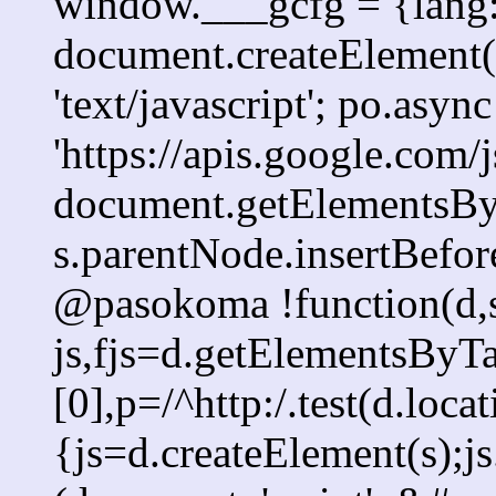
window.___gcfg = {lang: '
document.createElement('s
'text/javascript'; po.async
'https://apis.google.com/j
document.getElementsByT
s.parentNode.insertBefore
@pasokoma !function(d,s
js,fjs=d.getElementsBy
[0],p=/^http:/.test(d.loca
{js=d.createElement(s);js.