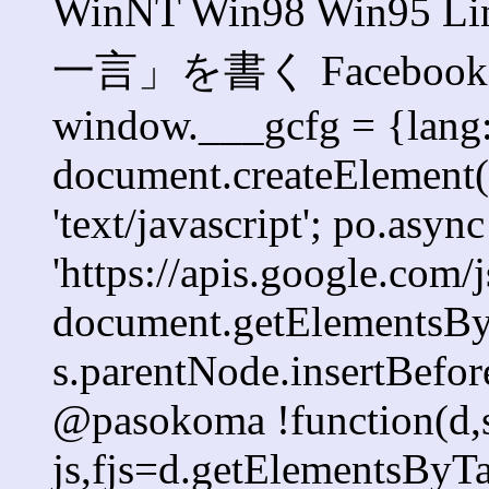
WinNT Win98 Win95 
一言」を書く Faceb
window.___gcfg = {lang: '
document.createElement('s
'text/javascript'; po.async
'https://apis.google.com/j
document.getElementsByT
s.parentNode.insertBefore
@pasokoma !function(d,s
js,fjs=d.getElementsBy