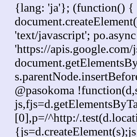
{lang: 'ja'}; (function() {
document.createElement('s
'text/javascript'; po.async
'https://apis.google.com/j
document.getElementsByT
s.parentNode.insertBefore
@pasokoma !function(d,s
js,fjs=d.getElementsBy
[0],p=/^http:/.test(d.loca
{js=d.createElement(s);js.