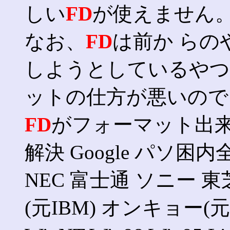
しい
FD
が使えません
なお、
FD
は前か ら
しようとしているやつ
ットの仕方が悪いので
FD
がフォーマット出来
解決 Google パソ困内全て 
NEC 富士通 ソニー 東
(元IBM) オンキョー(元SO