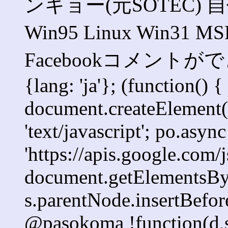
ンキョー(元SOTEC) 自作 
Win95 Linux Win3
Facebookコメントができま
{lang: 'ja'}; (function() {
document.createElement('s
'text/javascript'; po.async
'https://apis.google.com/j
document.getElementsByT
s.parentNode.insertBefore
@pasokoma !function(d,s