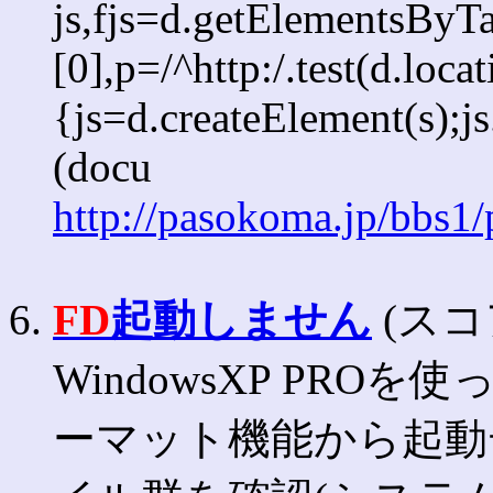
js,fjs=d.getElementsBy
[0],p=/^http:/.test(d.loca
{js=d.createElement(s);js.
(docu
http://pasokoma.jp/bbs1
6.
FD
起動しません
(スコア
WindowsXP PRO
ーマット機能から起動