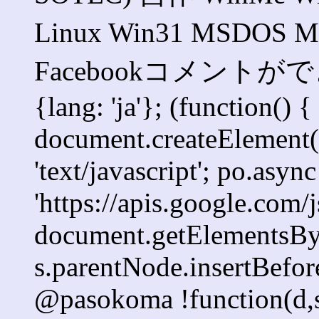
Linux Win31 MSD
Facebookコメントができま
{lang: 'ja'}; (function() {
document.createElement('s
'text/javascript'; po.async
'https://apis.google.com/j
document.getElementsByT
s.parentNode.insertBefore
@pasokoma !function(d,s