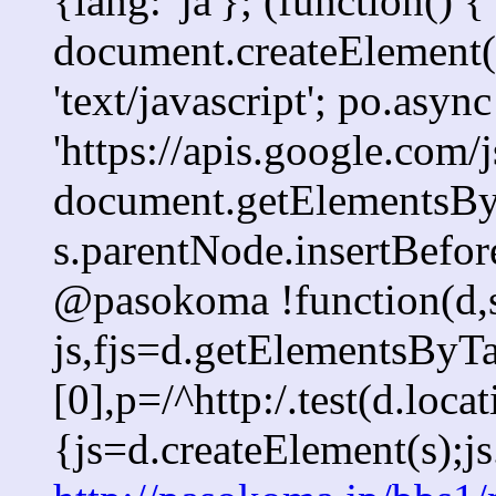
{lang: 'ja'}; (function() {
document.createElement('s
'text/javascript'; po.async
'https://apis.google.com/j
document.getElementsByT
s.parentNode.insertBefore
@pasokoma !function(d,s
js,fjs=d.getElementsBy
[0],p=/^http:/.test(d.loca
{js=d.createElement(s);js