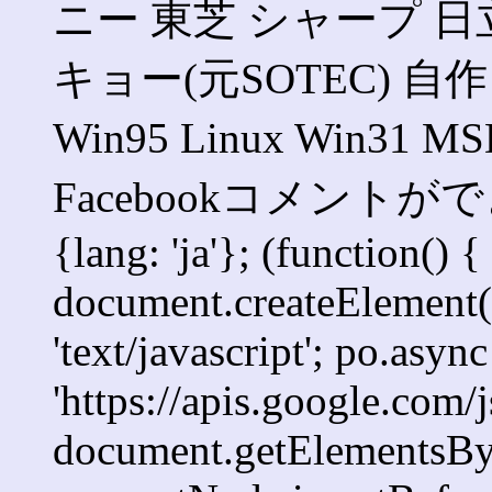
ニー 東芝 シャープ 日立
キョー(元SOTEC) 自作 Wi
Win95 Linux Win3
Facebookコメントができま
{lang: 'ja'}; (function() {
document.createElement('s
'text/javascript'; po.async
'https://apis.google.com/j
document.getElementsByT