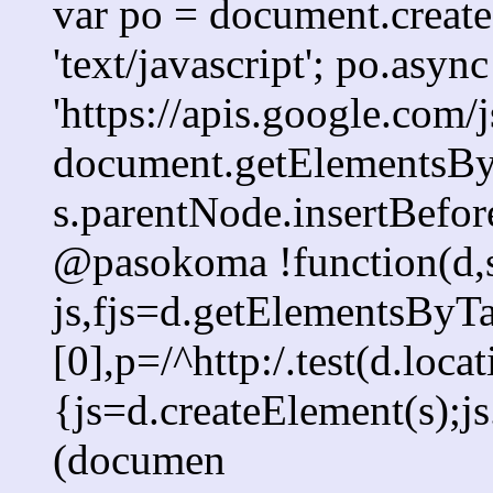
var po = document.createE
'text/javascript'; po.async
'https://apis.google.com/j
document.getElementsByT
s.parentNode.insertBefore
@pasokoma !function(d,s
js,fjs=d.getElementsBy
[0],p=/^http:/.test(d.loca
{js=d.createElement(s);js.
(documen