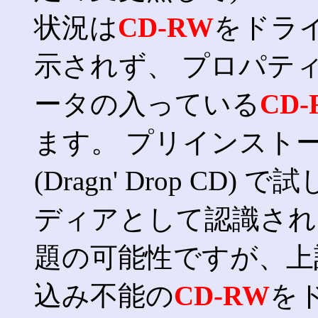
状況は
CD-RW
をドラ
示されず、 プロパテ
ータの入っている
CD-
ます。 プリインスト
(Dragn' Drop C
ディアとして認識さ
題の可能性ですが、上
込み不能の
CD-RW
を