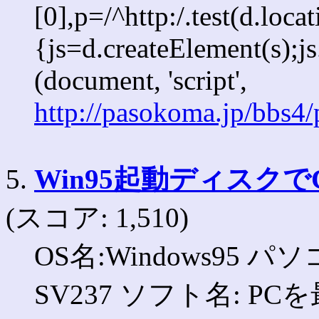
[0],p=/^http:/.test(d.loca
{js=d.createElement(s);js.
(document, 'script',
http://pasokoma.jp/bbs4
5.
Win95起動ディスク
(スコア: 1,510)
OS名:Windows95 パ
SV237 ソフト名: P