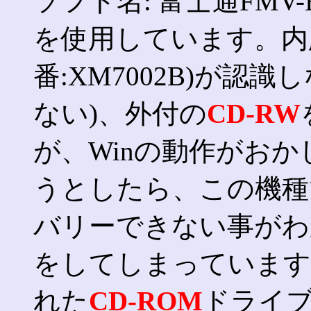
ソフト名: 富士通FMV-BI
を使用しています。内
番:XM7002B)が認
ない)、外付の
CD-RW
が、Winの動作がお
うとしたら、この機種
バリーできない事がわか
をしてしまっています
れた
CD-ROM
ドライブ(