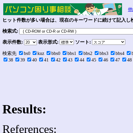
他
ヒット件数が多い場合は、現在のキーワードに続けて記入し検
検索式:
表示件数:
表示形式:
ソート:
検索先
bs0
kuz
bbs0
bbs1
bbs2
bbs3
bbs4
38
39
40
41
42
43
44
45
46
47
48
Results:
References: