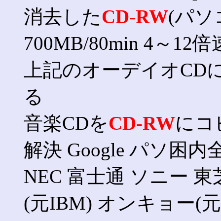
消去した
CD-RW
(パソ
700MB/80min 4
上記のオーデイオCDに
る
音楽CDを
CD-RW
にコ
解決 Google パソ困内全て 
NEC 富士通 ソニー 東
(元IBM) オンキョー(元SO