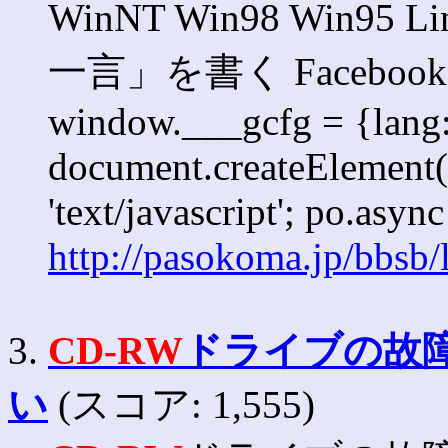
WinNT Win98 Win95 
一言」を書く Faceb
window.___gcfg = {lang: '
document.createElement('s
'text/javascript'; po.async
http://pasokoma.jp/bbsb
3.
CD-RW
ドライブの故
い
(スコア: 1,555)