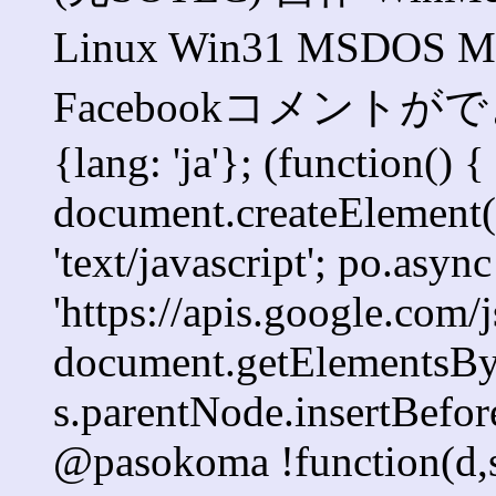
Linux Win31 MSD
Facebookコメントができま
{lang: 'ja'}; (function() {
document.createElement('s
'text/javascript'; po.async
'https://apis.google.com/j
document.getElementsByT
s.parentNode.insertBefore
@pasokoma !function(d,s