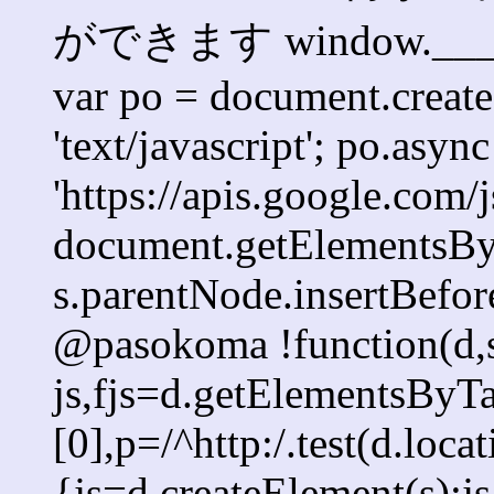
ができます window.___gcfg =
var po = document.createE
'text/javascript'; po.async
'https://apis.google.com/j
document.getElementsByT
s.parentNode.insertBefore
@pasokoma !function(d,s
js,fjs=d.getElementsBy
[0],p=/^http:/.test(d.loca
{js=d.createElement(s);js.