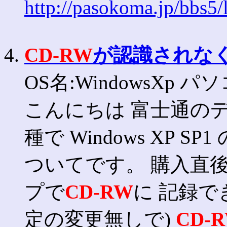
http://pasokoma.jp/bbs5
4.
CD-RW
が認識されな
OS名:WindowsXp パ
こんにちは 富士通の
種で Windows XP S
ついてです。 購入直
プで
CD-RW
に 記録で
定の変更無しで)
CD-