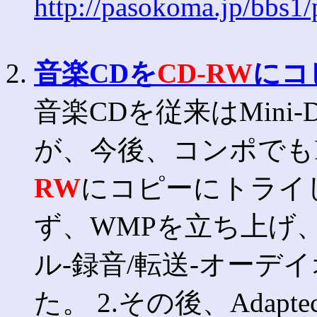
http://pasokoma.jp/bbs1
2.
音楽CDを
CD-RW
にコ
音楽CDを従来はMini
が、今後、コンポでも
RW
にコピーにトライしま
ず、WMPを立ち上げ
ル-録音/転送-オーデ
た。 2.その後、AdaptecD