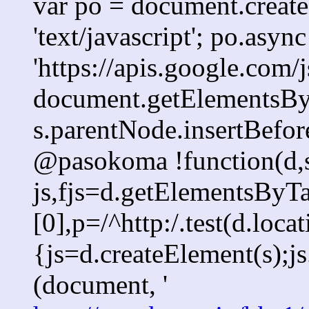
var po = document.createE
'text/javascript'; po.async
'https://apis.google.com/j
document.getElementsByT
s.parentNode.insertBefore
@pasokoma !function(d,s
js,fjs=d.getElementsBy
[0],p=/^http:/.test(d.loca
{js=d.createElement(s);js.
(document, '