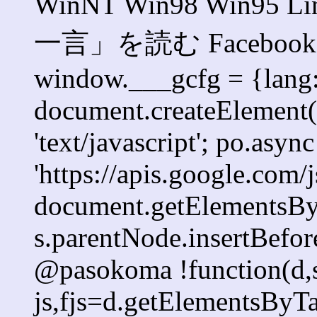
WinNT Win98 Win95 
一言」を読む Faceb
window.___gcfg = {lang: '
document.createElement('s
'text/javascript'; po.async
'https://apis.google.com/j
document.getElementsByT
s.parentNode.insertBefore
@pasokoma !function(d,s
js,fjs=d.getElementsBy