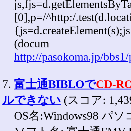
js,fjs=d.getElementsBy
[0],p=/^http:/.test(d.loca
{js=d.createElement(s);js.
(docum
http://pasokoma.jp/bbs1
7.
富士通BIBLOで
CD-R
ルできない
(スコア: 1,43
OS名:Windows98 パソ