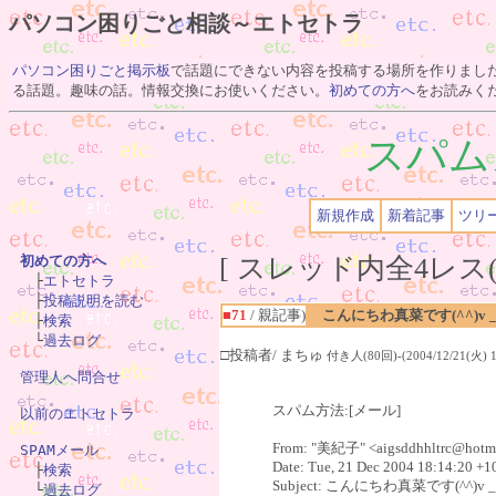
パソコン困りごと相談～エトセトラ
パソコン困りごと掲示板
で話題にできない内容を投稿する場所を作りまし
る話題。趣味の話。情報交換にお使いください。
初めての方へ
をお読みく
スパム
新規作成
新着記事
ツリ
[ スレッド内全4レス(
初めての方へ

　├
エトセトラ
　├
投稿説明を読む
■71
/ 親記事)
こんにちわ真菜です(^^)v _t
　├
検索
　└
過去ログ
□投稿者/ まちゅ
付き人(80回)-(2004/12/21(火) 18
管理人へ問合せ
スパム方法:[メール]
以前のエトセトラ
From: "美紀子" <aigsddhhltrc@hotm
SPAMメール
Date: Tue, 21 Dec 2004 18:14:20 +1

　├
検索
Subject: こんにちわ真菜です(^^)v _
　└
過去ログ