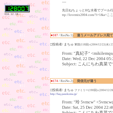
----
先日ねちょっとHな水着でプール行っ
H16.12.18～
ttp://lovemix2004.com/?
■107
/ ResNo.1)
違うメールアドレス宛て
□投稿者/ まちゅ
軍団(118回)-(2004/12/22(水) 23
From: "真紀子" <mikilemqs@
Date: Wed, 22 Dec 2004 05:
Subject: こんにちわ真菜です(
■174
/ ResNo.2)
発信元が違う
□投稿者/ まちゅ
ファミリー(190回)-(2004/12/26(
http://faq.pasokoma.jp/
From: "玲 5vmcw" <5vmcw
Date: Sat, 25 Dec 2004 22:
Subject: こんにちわ真菜です(