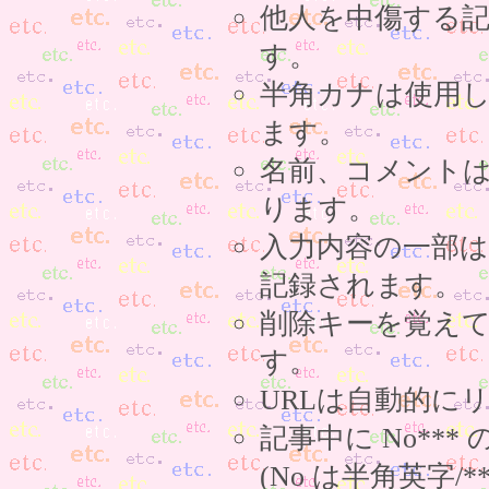
他人を中傷する
す。
半角カナは使用
ます。
名前、コメント
ります。
入力内容の一部
記録されます。
削除キーを覚え
す。
URLは自動的に
記事中に No**
(No は半角英字/*