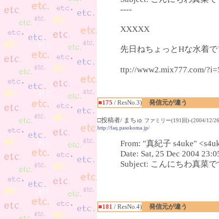
----
XXXXX
先日ねちょっとHな水着でプ
ttp://www2.mix777.c
■175
/ ResNo.3)
発信元が違う
□投稿者/ まちゅ
ファミリー(191回)-(2004/12/26(
http://faq.pasokoma.jp/
From: "真紀子 s4uke" <s4uk
Date: Sat, 25 Dec 2004 23:
Subject: こんにちわ真菜です(^
■181
/ ResNo.4)
発信元が違う