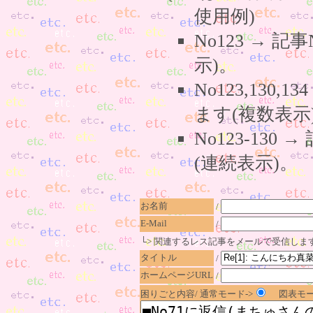
使用例)
No123 → 
示)。
No123,130,
ます(複数表示
No123-130
(連続表示)。
お名前
/
E-Mail
/
└> 関連するレス記事をメールで受信しま
タイトル
/
ホームページURL
/
困りごと内容/ 通常モード->
図表モー