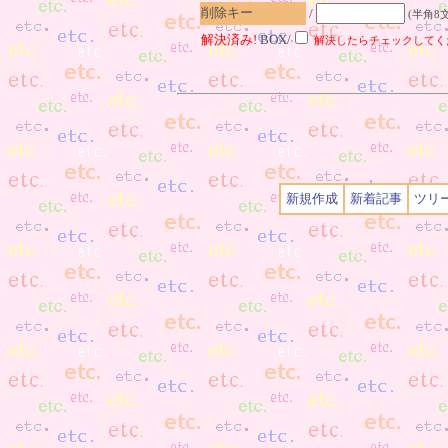
削除キー
/
(半角8
解決済み!
BOX/
解決したらチェックしてく
新規作成
新着記事
ツリ