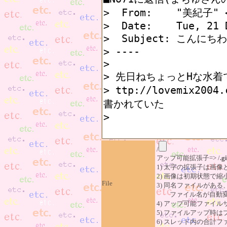
/
アップ可能拡張子=> /
.gi
1) 太字の拡張子は画
2) 画像は初期状態で縮
File
3) 同名ファイルがあ
ファイル名が自動変
4) アップ可能ファイル
5) ファイルアップ時
6) スレッド内の合計ファイ