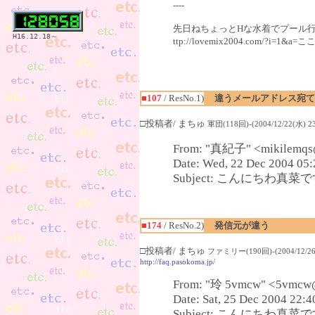
----
先日ねちょっとHな水着でプール行っ
H16.12.18～
ttp://lovemix2004.com/?
■107
/ ResNo.1)
違うメールアドレス宛て
□投稿者/ まちゅ
軍団(118回)-(2004/12/22(水) 23
From: "真紀子" <mikilemqs@
Date: Wed, 22 Dec 2004 05:
Subject: こんにちわ真菜です(
■174
/ ResNo.2)
発信元が違う
□投稿者/ まちゅ
ファミリー(190回)-(2004/12/26(
http://faq.pasokoma.jp/
From: "玲 5vmcw" <5vmcw
Date: Sat, 25 Dec 2004 22:
Subject: こんにちわ真菜です(