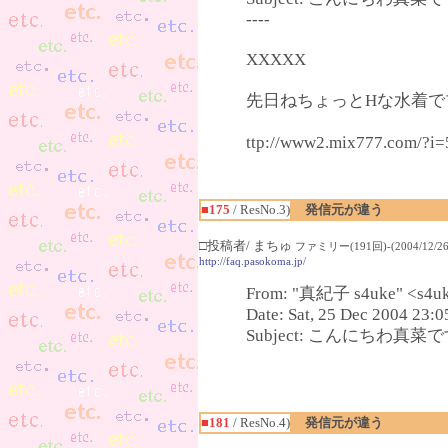
----
XXXXX
先日ねちょっとHな水着でプ
ttp://www2.mix777.c
■175
/ ResNo.3)
発信元が違う
□投稿者/ まちゅ
ファミリー(191回)-(2004/12/26(
http://faq.pasokoma.jp/
From: "真紀子 s4uke" <s4uk
Date: Sat, 25 Dec 2004 23:
Subject: こんにちわ真菜です(^
■181
/ ResNo.4)
発信元が違う