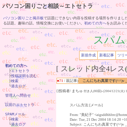
パソコン困りごと相談～エトセトラ
パソコン困りごと掲示板
で話題にできない内容を投稿する場所を作りまし
る話題。趣味の話。情報交換にお使いください。
初めての方へ
をお読みく
スパム
新規作成
新着記事
ツリ
初めての方へ
[ スレッド内全4レス(

　├
エトセトラ
　├
投稿説明を読む
■71
/ 親記事)
こんにちわ真菜です(^^)v _t
　├
検索
　└
過去ログ
□投稿者/ まちゅ
付き人(80回)-(2004/12/21(火) 18
管理人へ問合せ
以前のエトセトラ
スパム方法:[メール]
SPAMメール
From: "美紀子" <aigsddhhltrc@hotm

　├
検索
Date: Tue, 21 Dec 2004 18:14:20 +1
　└
過去ログ
Subject: こんにちわ真菜です(^^)v _