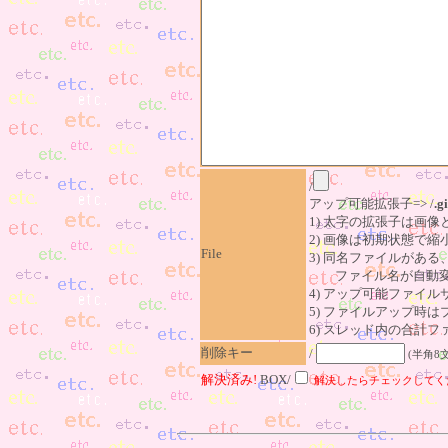
/
アップ可能拡張子=> /
.gi
1) 太字の拡張子は画
2) 画像は初期状態で縮
File
3) 同名ファイルがあ
ファイル名が自動変
4) アップ可能ファイル
5) ファイルアップ時
6) スレッド内の合計ファイ
削除キー
/
(半角8
解決済み!
BOX/
解決したらチェックしてく