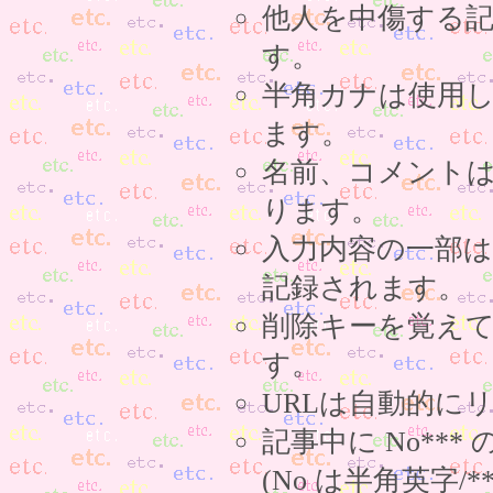
他人を中傷する
す。
半角カナは使用
ます。
名前、コメント
ります。
入力内容の一部
記録されます。
削除キーを覚え
す。
URLは自動的に
記事中に No**
(No は半角英字/*