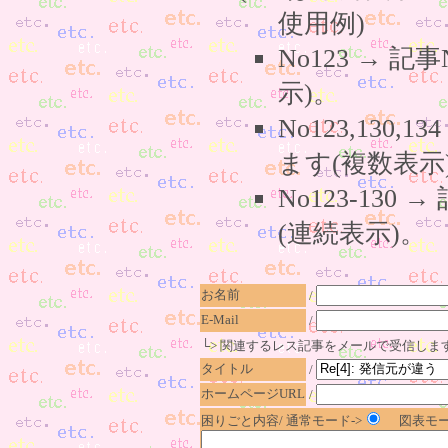
使用例)
No123 → 
示)。
No123,130,
ます(複数表示
No123-130
(連続表示)。
お名前
/
E-Mail
/
└> 関連するレス記事をメールで受信しま
タイトル
/
ホームページURL
/
困りごと内容/ 通常モード->
図表モー