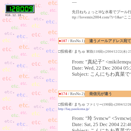
----
先日ねちょっとHな水着でプール行っ
H16.12.18～
ttp://lovemix2004.com/?
■107
/ ResNo.1)
違うメールアドレス宛て
□投稿者/ まちゅ
軍団(118回)-(2004/12/22(水) 23
From: "真紀子" <mikilemqs@
Date: Wed, 22 Dec 2004 05:
Subject: こんにちわ真菜です(
■174
/ ResNo.2)
発信元が違う
□投稿者/ まちゅ
ファミリー(190回)-(2004/12/26(
http://faq.pasokoma.jp/
From: "玲 5vmcw" <5vmcw
Date: Sat, 25 Dec 2004 22:
Subject: こんにちわ真菜です(