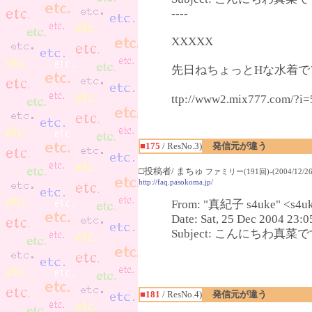
----
XXXXX
先日ねちょっとHな水着でプ
ttp://www2.mix777.c
■175
/ ResNo.3)
発信元が違う
□投稿者/ まちゅ
ファミリー(191回)-(2004/12/26(
http://faq.pasokoma.jp/
From: "真紀子 s4uke" <s4uk
Date: Sat, 25 Dec 2004 23:
Subject: こんにちわ真菜です(^
■181
/ ResNo.4)
発信元が違う