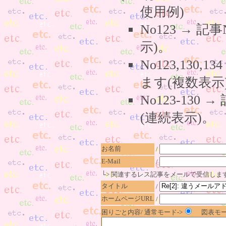
使用例)
No123 → 
示)。
No123,130,
ます(複数表示
No123-130
(連続表示)。
お名前
/
E-Mail
/
└> 関連するレス記事をメールで受信しま
タイトル
/
ホームページURL
/
困りごと内容/ 通常モード->
図表モー