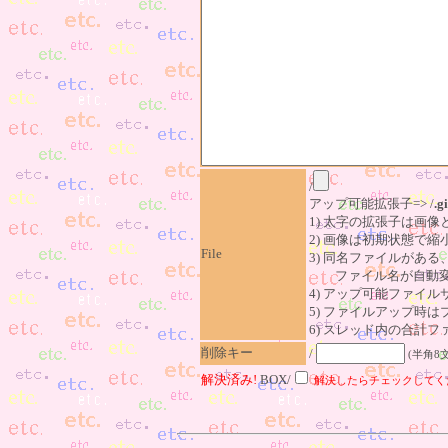
/
アップ可能拡張子=> /
.gi
1) 太字の拡張子は画
2) 画像は初期状態で縮
File
3) 同名ファイルがあ
ファイル名が自動変
4) アップ可能ファイル
5) ファイルアップ時
6) スレッド内の合計ファイ
削除キー
/
(半角8
解決済み!
BOX/
解決したらチェックしてく