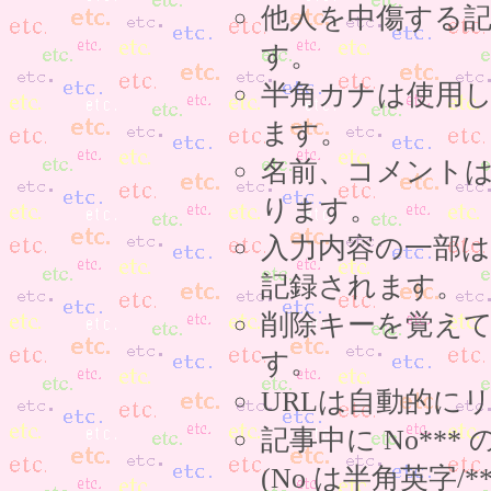
他人を中傷する
す。
半角カナは使用
ます。
名前、コメント
ります。
入力内容の一部
記録されます。
削除キーを覚え
す。
URLは自動的に
記事中に No**
(No は半角英字/*