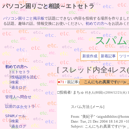
パソコン困りごと相談～エトセトラ
パソコン困りごと掲示板
で話題にできない内容を投稿する場所を作りまし
る話題。趣味の話。情報交換にお使いください。
初めての方へ
をお読みく
スパム
新規作成
新着記事
ツリ
初めての方へ
[ スレッド内全4レス(

　├
エトセトラ
　├
投稿説明を読む
■71
/ 親記事)
こんにちわ真菜です(^^)v _t
　├
検索
　└
過去ログ
□投稿者/ まちゅ
付き人(80回)-(2004/12/21(火) 18
管理人へ問合せ
以前のエトセトラ
スパム方法:[メール]
SPAMメール
From: "美紀子" <aigsddhhltrc@hotm

　├
検索
Date: Tue, 21 Dec 2004 18:14:20 +1
　└
過去ログ
Subject: こんにちわ真菜です(^^)v _