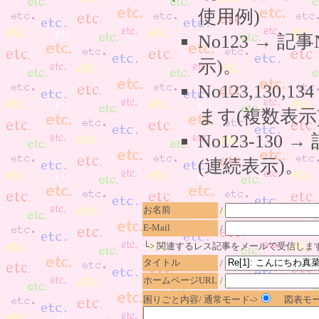
使用例)
No123 → 
示)。
No123,130,
ます(複数表示
No123-130
(連続表示)。
お名前
/
E-Mail
/
└> 関連するレス記事をメールで受信しま
タイトル
/
ホームページURL
/
困りごと内容/ 通常モード->
図表モー