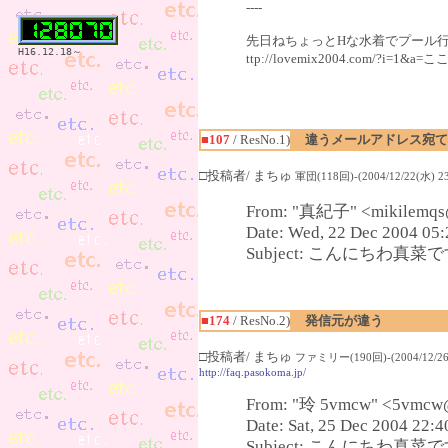
----
先日ねちょっとHな水着でプール行っ
H16.12.18～
ttp://lovemix2004.com/?
■107
/ ResNo.1)
違うメールアドレス宛て
□投稿者/ まちゅ
軍団(118回)-(2004/12/22(水) 23
From: "真紀子" <mikilemqs@
Date: Wed, 22 Dec 2004 05:
Subject: こんにちわ真菜です(
■174
/ ResNo.2)
発信元が違う
□投稿者/ まちゅ
ファミリー(190回)-(2004/12/26(
http://faq.pasokoma.jp/
From: "玲 5vmcw" <5vmcw
Date: Sat, 25 Dec 2004 22:
Subject: こんにちわ真菜です(