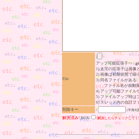
/
アップ可能拡張子=> /
.gi
1) 太字の拡張子は画
2) 画像は初期状態で縮
File
3) 同名ファイルがあ
ファイル名が自動変
4) アップ可能ファイル
5) ファイルアップ時
6) スレッド内の合計ファイ
削除キー
/
(半角8
解決済み!
BOX/
解決したらチェックしてく