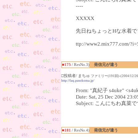
----
XXXXX
先日ねちょっとHな水着でプ
ttp://www2.mix777.c
■175
/ ResNo.3)
発信元が違う
□投稿者/ まちゅ
ファミリー(191回)-(2004/12/26(
http://faq.pasokoma.jp/
From: "真紀子 s4uke" <s4uk
Date: Sat, 25 Dec 2004 23:
Subject: こんにちわ真菜です(^
■181
/ ResNo.4)
発信元が違う