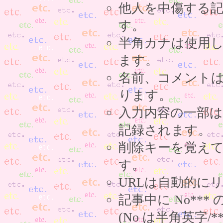
他人を中傷する
す。
半角カナは使用
ます。
名前、コメント
ります。
入力内容の一部
記録されます。
削除キーを覚え
す。
URLは自動的に
記事中に No**
(No は半角英字/*