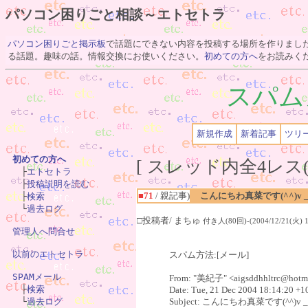
パソコン困りごと相談～エトセトラ
パソコン困りごと掲示板
で話題にできない内容を投稿する場所を作りまし
る話題。趣味の話。情報交換にお使いください。
初めての方へ
をお読みく
スパム
新規作成
新着記事
ツリ
初めての方へ
[ スレッド内全4レス(

　├
エトセトラ
　├
投稿説明を読む
■71
/ 親記事)
こんにちわ真菜です(^^)v _t
　├
検索
　└
過去ログ
□投稿者/ まちゅ
付き人(80回)-(2004/12/21(火) 18
管理人へ問合せ
以前のエトセトラ
スパム方法:[メール]
SPAMメール
From: "美紀子" <aigsddhhltrc@hotm

　├
検索
Date: Tue, 21 Dec 2004 18:14:20 +1
　└
過去ログ
Subject: こんにちわ真菜です(^^)v _