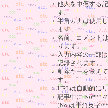
他人を中傷する
す。
半角カナは使用
ます。
名前、コメント
ります。
入力内容の一部
記録されます。
削除キーを覚え
す。
URLは自動的に
記事中に No**
(No は半角英字/*