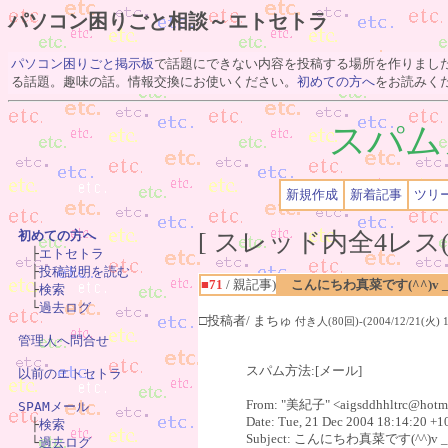
パソコン困りごと相談～エトセトラ
パソコン困りごと掲示板
で話題にできない内容を投稿する場所を作りまし
る話題。趣味の話。情報交換にお使いください。
初めての方へ
をお読みく
スパム
新規作成
新着記事
ツリ
[ スレッド内全4レス(
初めての方へ

　├
エトセトラ
　├
投稿説明を読む
■71
/ 親記事)
こんにちわ真菜です(^^)v _t
　├
検索
　└
過去ログ
□投稿者/ まちゅ
付き人(80回)-(2004/12/21(火) 18
管理人へ問合せ
スパム方法:[メール]
以前のエトセトラ
From: "美紀子" <aigsddhhltrc@hotm
SPAMメール
Date: Tue, 21 Dec 2004 18:14:20 +1

　├
検索
Subject: こんにちわ真菜です(^^)v _
　└
過去ログ