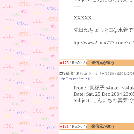
----
XXXXX
先日ねちょっとHな水着でプ
ttp://www2.mix777.c
■175
/ ResNo.3)
発信元が違う
□投稿者/ まちゅ
ファミリー(191回)-(2004/12/26(
http://faq.pasokoma.jp/
From: "真紀子 s4uke" <s4uk
Date: Sat, 25 Dec 2004 23:
Subject: こんにちわ真菜です(^
■181
/ ResNo.4)
発信元が違う