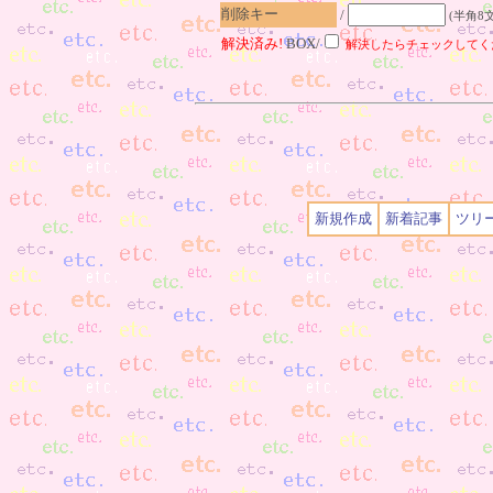
削除キー
/
(半角8
解決済み!
BOX/
解決したらチェックしてく
新規作成
新着記事
ツリ