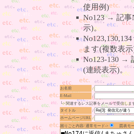
使用例)
No123 → 
示)。
No123,130,
ます(複数表示
No123-130
(連続表示)。
お名前
/
E-Mail
/
└> 関連するレス記事をメールで受信しま
タイトル
/
ホームページURL
/
困りごと内容/ 通常モード->
図表モー