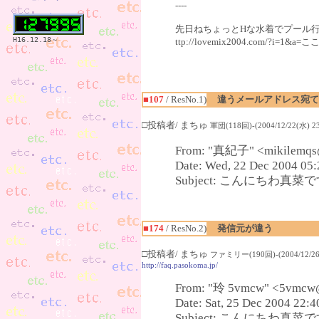
----
先日ねちょっとHな水着でプール行っ
H16.12.18～
ttp://lovemix2004.com/?
■107
/ ResNo.1)
違うメールアドレス宛て
□投稿者/ まちゅ
軍団(118回)-(2004/12/22(水) 23
From: "真紀子" <mikilemqs@
Date: Wed, 22 Dec 2004 05:
Subject: こんにちわ真菜です(
■174
/ ResNo.2)
発信元が違う
□投稿者/ まちゅ
ファミリー(190回)-(2004/12/26(
http://faq.pasokoma.jp/
From: "玲 5vmcw" <5vmcw
Date: Sat, 25 Dec 2004 22:
Subject: こんにちわ真菜です(