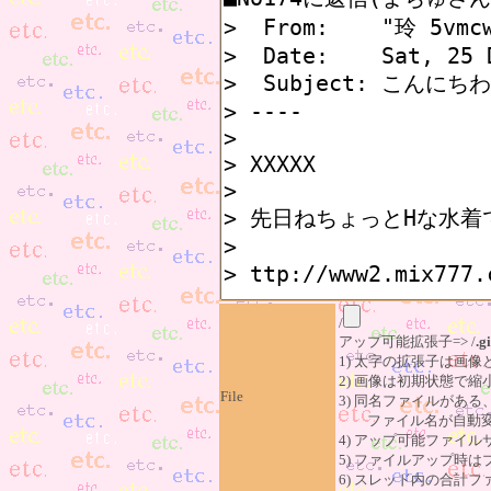
/
アップ可能拡張子=> /
.gi
1) 太字の拡張子は画
2) 画像は初期状態で縮
File
3) 同名ファイルがあ
ファイル名が自動変
4) アップ可能ファイル
5) ファイルアップ時
6) スレッド内の合計ファイ