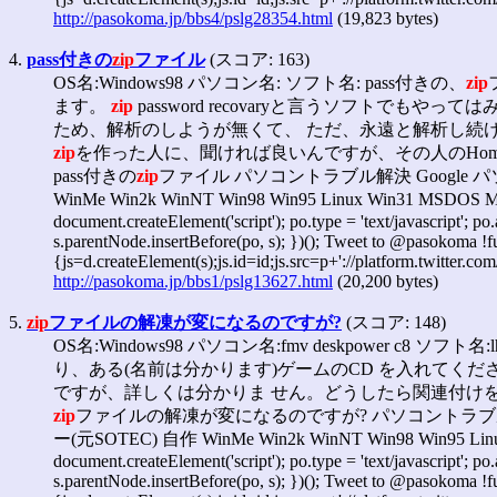
http://pasokoma.jp/bbs4/pslg28354.html
(19,823 bytes)
4.
pass付きの
zip
ファイル
(スコア: 163)
OS名:Windows98 パソコン名: ソフト名: pass付きの、
zip
ます。
zip
password recovaryと言うソフトで
ため、解析のしようが無くて、 ただ、永遠と解析し続
zip
を作った人に、聞ければ良いんですが、その人のHom
pass付きの
zip
ファイル パソコントラブル解決 Google パソ困内
WinMe Win2k WinNT Win98 Win95 Linux Win31 MSDOS
document.createElement('script'); po.type = 'text/javascript'; p
s.parentNode.insertBefore(po, s); })(); Tweet to @pasokoma !fun
{js=d.createElement(s);js.id=id;js.src=p+'://platform.twitter.com
http://pasokoma.jp/bbs1/pslg13627.html
(20,200 bytes)
5.
zip
ファイルの解凍が変になるのですが?
(スコア: 148)
OS名:Windows98 パソコン名:fmv deskpower c8 ソフト名:l
り、ある(名前は分かります)ゲームのCD を入れてくだ
ですが、詳しくは分かりま せん。どうしたら関連付け
zip
ファイルの解凍が変になるのですが? パソコントラブル解決 Goo
ー(元SOTEC) 自作 WinMe Win2k WinNT Win98 Win95 Lin
document.createElement('script'); po.type = 'text/javascript'; p
s.parentNode.insertBefore(po, s); })(); Tweet to @pasokoma !fun