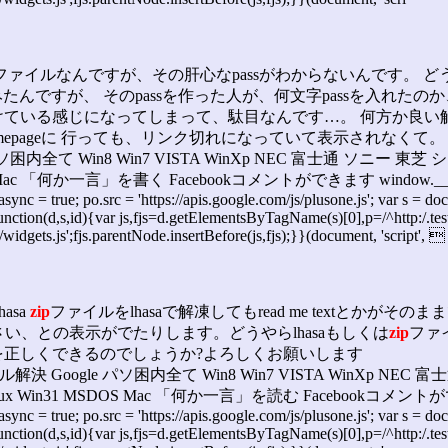
ファイルなんですが、その肝心なpassがわからないんです。 
もやってはみたんですが、 そのpassを作った人が、何文字passを
けている感じになってしまって、駄目なんです…。 何方か良い
epageに 行っても、リンク切れになっていて表示されなくて。
全て Win8 Win7 VISTA WinXp NEC 富士通 ソニー 東芝 
 Mac 「何か一言」を書く Facebookコメントができます window.___gcfg = {lan
o.async = true; po.src = 'https://apis.google.com/js/plusone.js'; var s 
ction(d,s,id){var js,fjs=d.getElementsByTagName(s)[0],p=/^http:/.test(d
/widgets.js';fjs.parentNode.insertBefore(js,fjs);}}(document, 'script', 
hasa
zip
ファイルをlhasaで解凍してもread me textとか
さい、との表示がでたりします。どうやらlhasaもしくは
zip
ファ
を正しくできるのでしょうか?よろしくお願いします
gle パソ困内全て Win8 Win7 VISTA WinXp NEC 富
ux Win31 MSDOS Mac 「何か一言」を読む Facebookコメントができます window
o.async = true; po.src = 'https://apis.google.com/js/plusone.js'; var s 
ction(d,s,id){var js,fjs=d.getElementsByTagName(s)[0],p=/^http:/.test(d