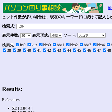
他
ヒット件数が多い場合は、現在のキーワードに続けて記入し検
検索式:
表示件数:
表示形式:
ソート:
検索先
bs0
kuz
bbs0
bbs1
bbs2
bbs3
bbs4
38
39
40
41
42
43
44
45
46
47
48
Results:
References:
51
: [ ZIP: 4 ]