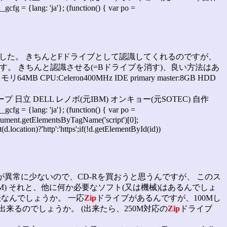
g: 'ja'}; (function() { var po =
みました。 きちんとFドライブとして認識してくれるのですが、
す。 きちんと認識させる(=Bドライブを消す)、良い方法はあ
CPU:Celeron400MHz IDE primary master:8GB HDD
ャープ 日立 DELL レノボ(元IBM) オンキョー(元SOTEC) 自作
g: 'ja'}; (function() { var po =
= document.getElementsByTagName('script')[0];
.location)?'http':'https';if(!d.getElementById(id))
ン、容量が異常に少ないので、CD-Rを買おうと思うんですが、 このス
50M) それと、他に何か必要なソフト(又は機械)はあるんでしょ
なんでしょうか。 一応
Zip
ドライブがあるんですが、100Mし
出来るのでしょうか。 (出来たら、250M対応の
Zip
ドライブ