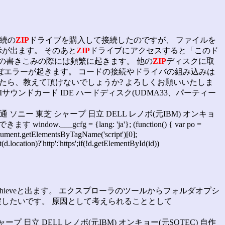
接続の
ZIP
ドライブを購入して接続したのですが、 ファイルを
示が出ます。 そのあと
ZIP
ドライブにアクセスすると「このド
の書きこみの際には頻繁に起きます。 他の
ZIP
ディスクに取
ぼエラーが起きます。 コードの接続やドライバの組み込みは
したら、教えて頂けないでしょうか? よろしくお願いいたしま
ム PCIサウンドカード IDE ハードディスク(UDMA33、パーティー
士通 ソニー 東芝 シャープ 日立 DELL レノボ(元IBM) オンキョ
.___gcfg = {lang: 'ja'}; (function() { var po =
= document.getElementsByTagName('script')[0];
.location)?'http':'https';if(!d.getElementById(id))
TArchieveと出ます。 エクスプローラのツールからフォルダオプシ
戻したいです。 原因として考えられることとして
ャープ 日立 DELL レノボ(元IBM) オンキョー(元SOTEC) 自作