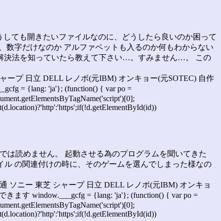
どうしても開きたいファイルなのに、どうしたら良いのか困って
入れたのか、数字だけなのか アルファベットも入るのか何もわからない
解決法を知っていたら教えて下さい…。すみません…。 この
シャープ 日立 DELL レノボ(元IBM) オンキョー(元SOTEC) 自作
g: 'ja'}; (function() { var po =
= document.getElementsByTagName('script')[0];
.location)?'http':'https';if(!d.getElementById(id))
がそのままでは読めません。 起動させる為のプログラムを聞いてきた
イル の関連付けの時に、そのゲームを選んでしまった様なの
士通 ソニー 東芝 シャープ 日立 DELL レノボ(元IBM) オンキョ
.___gcfg = {lang: 'ja'}; (function() { var po =
= document.getElementsByTagName('script')[0];
.location)?'http':'https';if(!d.getElementById(id))