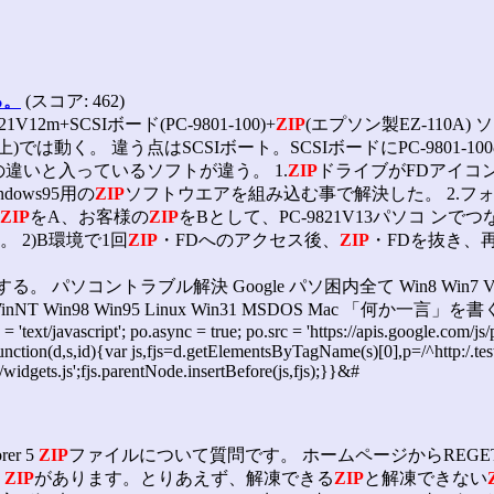
る。
(スコア: 462)
12m+SCSIボード(PC-9801-100)+
ZIP
(エプソン製EZ-110A) 
上)では動く。 違う点はSCSIボート。SCSIボードにPC-9801
違いと入っているソフトが違う。 1.
ZIP
ドライブがFDアイコ
ows95用の
ZIP
ソフトウエアを組み込む事で解決した。 2.フ
ZIP
をA、お客様の
ZIP
をBとして、PC-9821V13パソコ ン
2)B環境で1回
ZIP
・FDへのアクセス後、
ZIP
・FDを抜き、
ントラブル解決 Google パソ困内全て Win8 Win7 VISTA
 Win98 Win95 Linux Win31 MSDOS Mac 「何か一言」を書く Fac
 = 'text/javascript'; po.async = true; po.src = 'https://apis.google.com/
ction(d,s,id){var js,fjs=d.getElementsByTagName(s)[0],p=/^http:/.test(d
/widgets.js';fjs.parentNode.insertBefore(js,fjs);}}&#
er 5
ZIP
ファイルについて質問です。 ホームページからREG
い
ZIP
があります。とりあえず、解凍できる
ZIP
と解凍できない