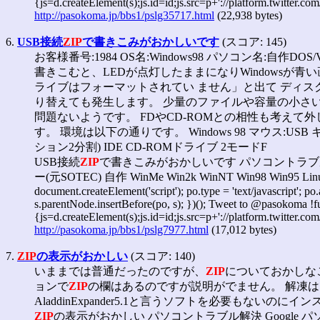
{js=d.createElement(s);js.id=id;js.src=p+'://platform.twitter.com
http://pasokoma.jp/bbs1/pslg35717.html
(22,938 bytes)
6.
USB接続
ZIP
で書きこみがおかしいです
(スコア: 145)
お客様番号:1984 OS名:Windows98 パソコン名:自作DOS
書きこむと、LEDが点灯したままになりWindowsが
ライブはフォーマットされてい ません」と出て ディス
り替えても発生します。 少量のファイルや容量の小さ
問題ないようです。 FDやCD-ROMとの相性も考え
す。 環境は以下の通りです。 Windows 98 マウス:USB
ション2分割) IDE CD-ROMドライブ 2モードF
USB接続
ZIP
で書きこみがおかしいです パソコントラブル解決 Go
ー(元SOTEC) 自作 WinMe Win2k WinNT Win98 Win95 Lin
document.createElement('script'); po.type = 'text/javascript'; p
s.parentNode.insertBefore(po, s); })(); Tweet to @pasokoma !fun
{js=d.createElement(s);js.id=id;js.src=p+'://platform.twitter.com
http://pasokoma.jp/bbs1/pslg7977.html
(17,012 bytes)
7.
ZIP
の表示がおかしい
(スコア: 140)
いままでは普通だったのですが、
ZIP
についておかしな
ョンで
ZIP
の欄はあるのですが説明がでません。 解凍
AladdinExpander5.1と言うソフトを必要もないの
ZIP
の表示がおかしい パソコントラブル解決 Google パソ困内全