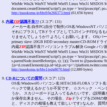
WinMe Win2k WinNT Win98 Win95 Linux Win31 MSDOS
document.createElement('script'); po.type = 'text/javascript'; po
http://pasokoma.jp/bbs9/lg266373.html
(61,656 bytes)
8.
内蔵
ZIP
認識不良??
(スコア: 131)
メーカー名:自作PC(自分で制作) OS名:WindowsNT パソ
それにプラスしてBドライブとして5.25インチFDなる
りませんでしょうか?? よろしくお願いします。 OS(バージョン):Window
primary slave :20GB HDD secondary master:CD-ROMドライ
内蔵
ZIP
認識不良?? パソコントラブル解決 Google パソ困内全
WinMe Win2k WinNT Win98 Win95 Linux Win31 MSDOS
document.createElement('script'); po.type = 'text/javascript'; p
s.parentNode.insertBefore(po, s); })(); Tweet to @pasokoma !fun
{js=d.createElement(s);js.id=id;js.src=p+'://platform.twitter.com/
http://pasokoma.jp/bbs1/pslg8070.html
(12,889 bytes)
9.
CD-Rについての質問
(スコア: 123)
OS名:Windows95 パソコン名:HITACHI-FL
ペックで使えるかどうか不安です。 ☆スペック ・ペンティア
うか。 スカジーボードは入ってるみたいです。(説明書
か保存出来ません。 その場合、
Zip
ドライブを250Mの
と、ディスクの相場も教えて欲しいです) なんか、質問だ