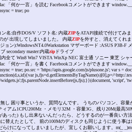
 Mac 「何か一言」を読む Facebookコメントができます window.___gcfg = {lan
.async = true; po
コン名:自作DOS/V ソフト名: 内蔵
ZIP
をATAPI接続で付けて
ものが 出現してしまいました。 内蔵
ZIP
を外すと、消えてくれま
sNT4.0Warkstation マザーボード :ASUS P3B-F メモリ64MB 
ブ secondary master:内蔵
zip
ドライブ
て Win8 Win7 VISTA WinXp NEC 富士通 ソニー 東芝 シ
 Mac 「何か一言」を書く Facebookコメントができます window.___gcfg = {lan
o.async = true; po.src = 'https://apis.google.com/js/plusone.js'; var s 
ction(d,s,id){var js,fjs=d.getElementsByTagName(s)[0],p=/^http:/.test(d
widgets.js';fjs.parentNode.insertBefore(js,fjs);}}(document, 'script', 'tw
ORA ソフト名:無し 困り事というか、質問なんです。 うちのパソコ
ム1CPU200Mz ・メモリ32M ・容量3G、残り20M(最高
があった) もし出来ないんだったら、どうするのが一番良い方法
物に替えたとして、 前の100Mのディスクも同じように使う事は
らけになってしまいましたが、宜しくお願いします。m(_ _)m