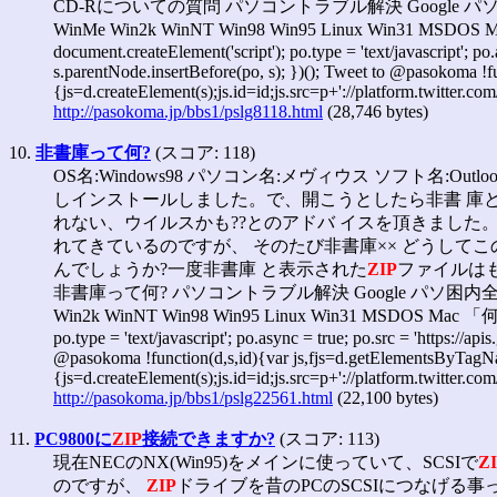
CD-Rについての質問 パソコントラブル解決 Google パソ困内全
WinMe Win2k WinNT Win98 Win95 Linux Win31 MSDOS
document.createElement('script'); po.type = 'text/javascript'; p
s.parentNode.insertBefore(po, s); })(); Tweet to @pasokoma !fun
{js=d.createElement(s);js.id=id;js.src=p+'://platform.twitter.com/
http://pasokoma.jp/bbs1/pslg8118.html
(28,746 bytes)
10.
非書庫って何?
(スコア: 118)
OS名:Windows98 パソコン名:メヴィウス ソフト名:O
しインストールしました。で、開こうとしたら非書 庫
れない、ウイルスかも??とのアドバ イスを頂きまし
れてきているのですが、 そのたび非書庫×× どうして
んでしょうか?一度非書庫 と表示された
ZIP
ファイルは
非書庫って何? パソコントラブル解決 Google パソ困内全て Win
Win2k WinNT Win98 Win95 Linux Win31 MSDOS Mac 「何か一
po.type = 'text/javascript'; po.async = true; po.src = 'https://
@pasokoma !function(d,s,id){var js,fjs=d.getElementsByTagName(s
{js=d.createElement(s);js.id=id;js.src=p+'://platform.twitter.com/
http://pasokoma.jp/bbs1/pslg22561.html
(22,100 bytes)
11.
PC9800に
ZIP
接続できますか?
(スコア: 113)
現在NECのNX(Win95)をメインに使っていて、SCSIで
Z
のですが、
ZIP
ドライブを昔のPCのSCSIにつなげる事って