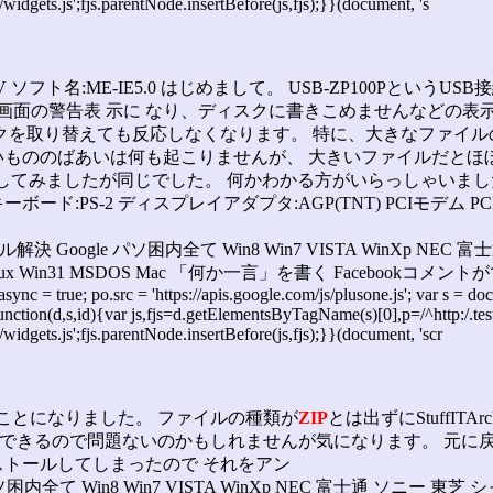
/widgets.js';fjs.parentNode.insertBefore(js,fjs);}}(document, 's
/V ソフト名:ME-IE5.0 はじめまして。 USB-ZP100PというUSB
青い画面の警告表 示に なり、ディスクに書きこめませんなどの表
クを取り替えても反応しなくなります。 特に、大きなファイル
いもののばあいは何も起こりませんが、 大きいファイルだとほ
て外してみましたが同じでした。 何かわかる方がいらっしゃいま
 キーボード:PS-2 ディスプレイアダプタ:AGP(TNT) PCIモデ
ogle パソ困内全て Win8 Win7 VISTA WinXp NEC 富
ux Win31 MSDOS Mac 「何か一言」を書く Facebookコメントができます window
o.async = true; po.src = 'https://apis.google.com/js/plusone.js'; var s 
ction(d,s,id){var js,fjs=d.getElementsByTagName(s)[0],p=/^http:/.test(d
/widgets.js';fjs.parentNode.insertBefore(js,fjs);}}(document, 'scr
ことになりました。 ファイルの種類が
ZIP
とは出ずにStuffI
はできるので問題ないのかもしれませんが気になります。 元に
にインストールしてしまったので それをアン
て Win8 Win7 VISTA WinXp NEC 富士通 ソニー 東芝 シ