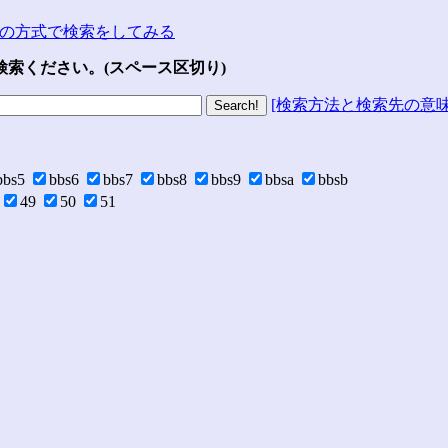
の方式で検索をしてみる
索ください。(スペース区切り)
[検索方法と検索先の意味
bbs5
bbs6
bbs7
bbs8
bbs9
bbsa
bbsb
49
50
51