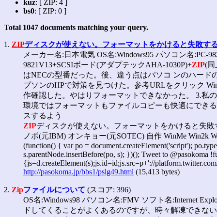
kuz
: [ ZIP: 4 ]
bs0
: [ ZIP: 0 ]
Total
1047
documents matching your query.
1.
ZIP
ディスクが使えない。フォーマットをかけると失敗す
メーカー名:日本電気 OS名:Windows95 パソコン名:PC-9821V
9821V13+SCSIボード(アダプテックAHA-1030P)+
ZIP
(同
はNECの型番だった。後、違う点はパソコ ンのハードの
プソンのHPで対策を見つけた。参考URLをクリック Wind
作確認した。やはりフォーマットできなかった。 3.私の
環境ではフォーマットもファイルコピーも快適にできる。 
スするよう
ZIP
ディスクが使えない。フォーマットをかけると失敗する。 パソコ
ノボ(元IBM) オンキョー(元SOTEC) 自作 WinMe Win2k WinNT
(function() { var po = document.createElement('script'); po.type
s.parentNode.insertBefore(po, s); })(); Tweet to @pasokoma !fun
{js=d.createElement(s);js.id=id;js.src=p+'://platform.twitter.com
http://pasokoma.jp/bbs1/pslg49.html
(15,413 bytes)
2.
Zip
ファイルについて
(スコア: 396)
OS名:Windows98 パソコン名:FMV ソフト名:Internet Explor
ドしてくることがよくあるのですが、時々解凍できな