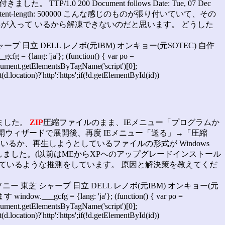
/1.0 200 Document follows Date: Tue, 07 Dec
00 GMT Content-length: 500000 こんな感じのものが張り付いていて、その
う文字が入って いるから解凍できないのだと思います。 どうした
ャープ 日立 DELL レノボ(元IBM) オンキョー(元SOTEC) 自作
g: 'ja'}; (function() { var po =
= document.getElementsByTagName('script')[0];
.location)?'http':'https';if(!d.getElementById(id))
ました。
ZIP
圧縮ファイルのまま、IEメニュー「プログラムか
ダの展開ウィザードで展開後、再度 IEメニュー「送る」→「圧縮
ているか、再生しようとしているファイルの形式が Windows
ールしました。(以前はMEからXPへのアップグレードインストール
しているような推測をしています。 原因と解決策を教えてくだ
士通 ソニー 東芝 シャープ 日立 DELL レノボ(元IBM) オンキョー(元
gcfg = {lang: 'ja'}; (function() { var po =
= document.getElementsByTagName('script')[0];
.location)?'http':'https';if(!d.getElementById(id))