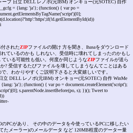
ャープ 日立 DELL レノボ(元IBM) オンキョー(元SOTEC) 自作
g: 'ja'}; (function() { var po =
= document.getElementsByTagName('script')[0];
.location)?'http':'https';if(!d.getElementById(id))
i
に添付された
ZIP
ファイルの開け 方を聞き、lhasaをダウンロード
壊れているのかも しれない、受信時に壊れてしまったのかもし
れ ている可能性も低い。何度か同じような
ZIP
ファイルが送ら
うか? 受信するたびファイルを壊してしまうなんてことはある
すので、わかりやすくご説明下さると大変嬉しいです。
立 DELL レノボ(元IBM) オンキョー(元SOTEC) 自作 WinMe
function() { var po = document.createElement('script');
ript')[0]; s.parentNode.insertBefore(po, s); })(); Tweet to
d))
tter-
00のPCがあり、 その中のデータを今使っているPCに移したい
についてたメーラー)のメールデータ など 120MB程度のデーター量