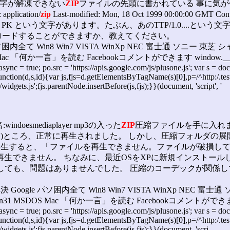
文字が解凍できない
ZIP
ファイルの先頭に書かれている 事に気が付きました。 TTP
application/
zip
Last-modified: Mon, 18 Oct 1999 00:00:
PK という文字があります。たぶん、あのTTP/1.0....とい
ロードすることができますか、教えてください。
 Win8 Win7 VISTA WinXp NEC 富士通 ソニー 東芝 シ
 Mac 「何か一言」を読む Facebookコメントができます window.___gcfg = {lan
o.async = true; po.src = 'https://apis.google.com/js/plusone.js'; var s 
ction(d,s,id){var js,fjs=d.getElementsByTagName(s)[0],p=/^http:/.test(d
widgets.js';fjs.parentNode.insertBefore(js,fjs);}}(document, 'script', '
windoesmediaplayer mp3の入った
ZIP
圧縮ファイルを手に入れ
た(再生した)ところ、正常に再生されました。 しかし、圧縮フォル
ayerで再生すると、「ファイルを再生できません。ファイルが破損し
表示され再生できません。 ちなみに、最近OSをXPに新規インスト
をしても、問題はありませんでした。 圧縮のコーデックが関係
Google パソ困内全て Win8 Win7 VISTA WinXp NEC 富
in31 MSDOS Mac 「何か一言」を読む Facebookコメントができます window.___
o.async = true; po.src = 'https://apis.google.com/js/plusone.js'; var s 
ction(d,s,id){var js,fjs=d.getElementsByTagName(s)[0],p=/^http:/.test(d
/widgets.js';fjs.parentNode.insertBefore(js,fjs);}}(document, 'scri