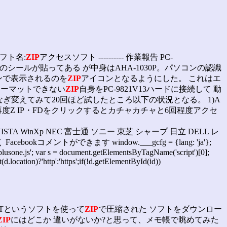
ソフト名:
ZIP
アクセスソフト ---------- 作業報告 PC-
-100のシールが貼ってある が中身はAHA-1030P。パソコンの認識
ンで表示されるのを
ZIP
アイコンとなるようにした。 これはエ
ォーマットできない
ZIP
自身をPC-9821V13ハードに接続して 動
でつなぎ変えてみて20回ほど試したところ以下の状況となる。 1)A
再度Z IP・FDをクリックするとカチャカチャと6回程度アクセ
 WinXp NEC 富士通 ソニー 東芝 シャープ 日立 DELL レ
ebookコメントができます window.___gcfg = {lang: 'ja'};
js/plusone.js'; var s = document.getElementsByTagName('script')[0];
.location)?'http':'https';if(!d.getElementById(id))
ETというソフトを使って
ZIP
で圧縮された ソフトをダウンロー
ZIP
にはどこか 違いがないか?と思って、メモ帳で眺めてみた