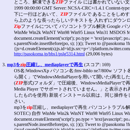
ところ、解凍できる
ZIP
ファイル には書かれていない
1999 00:00:00 GMT Server: NCSA-CRC+/1.4.1 Content-type: 
下に一行ほどあいて、
ZIP
ファイルで あることをしめす 
ら上のような長ったらしいテキストを 入れずにダウン
Zip
ファイルについて パソコントラブル解決 Google パソ困内全て
WinMe Win2k WinNT Win98 Win95 Linux Win31 MSDOS
document.createElement('script'); po.type = 'text/javascript'; p
s.parentNode.insertBefore(po, s); })(); Tweet to @pasokoma !fun
{js=d.createElement(s);js.id=id;js.src=p+'://platform.twitter.com/
http://pasokoma.jp/bbs1/pslg5314.html
(29,006 bytes)
3.
mp3を
zip
圧縮し、mediaplayerで再生
(スコア: 169)
OS名:WindowsXp パソコン名:fmv-biblo ne7/800w ソフト名:
ら開く」でWindowsMediaPlayerを用いて開い
(
ZIP
形式)フォルダ」で圧縮後、WindowsMediaPl
Media Player でサポートされていません。」と
したものを使用) 新規インストール以前は、同じ操作
さい。
mp3を
zip
圧縮し、mediaplayerで再生 パソコントラブル解決 
SOTEC) 自作 WinMe Win2k WinNT Win98 Win95 Linux W
document.createElement('script'); po.type = 'text/javascript'; p
s.parentNode.insertBefore(po, s); })(); Tweet to @pasokoma !fun
{js=d.createElement(s);js.id=id;js.src=p+'://platform.twitter.com