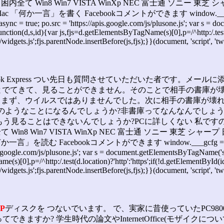
て Win8 Win7 VISTA WinXp NEC 富士通 ソニー 東芝 シ
 Mac 「何か一言」を書く Facebookコメントができます window.___gcfg = {lan
o.async = true; po.src = 'https://apis.google.com/js/plusone.js'; var s 
ction(d,s,id){var js,fjs=d.getElementsByTagName(s)[0],p=/^http:/.test(d
widgets.js';fjs.parentNode.insertBefore(js,fjs);}}(document, 'script', 'tw
utlook Express つい先日も質問させていただいた者です。メール
とでてきて、見ることができません。そのことで相手の書庫が
た。まず、ウイルスではありませんでした。次に相手の書庫が壊
このようなことになるんでしょうか?非書庫ってなんなんでしょ
もう見ることはできないんでしょうか?PCに詳しくない 私で
8 Win7 VISTA WinXp NEC 富士通 ソニー 東芝 シャープ 日
言」を読む Facebookコメントができます window.___gcfg = {lang: 'ja'}; (
apis.google.com/js/plusone.js'; var s = document.getElementsByTagName('sc
)[0],p=/^http:/.test(d.location)?'http':'https';if(!d.getElementById(i
widgets.js';fjs.parentNode.insertBefore(js,fjs);}}(document, 'script', 'twi
IP
ディスクを つないでいます。 で、実家に昔使っていたPC98
できますか? 学生時代の論文やInternetOffice(モザイク