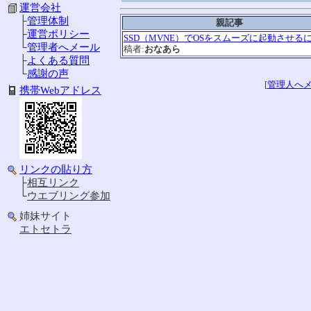
運営会社
├
管理体制
親記事
├
運営ポリシー
SSD（MVNE）でOSをスムーズに起動させる
└
管理者へメール
稿者:
おなあら
├
よくある質問
└
感謝の声
[
管理人へ
携帯Webアドレス
リンクの貼り方
├
相互リンク
└
ウエブリング参加
姉妹サイト
エトセトラ