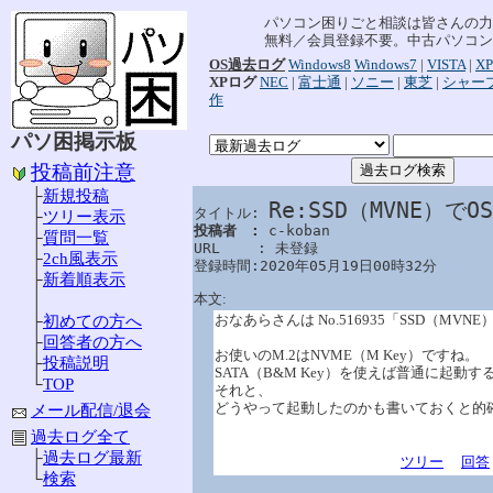
パソコン困りごと相談は皆さんの力
無料／会員登録不要。中古パソコン
OS過去ログ
Windows8
Windows7
|
VISTA
|
XP
XPログ
NEC
|
富士通
|
ソニー
|
東芝
|
シャー
作
パソ困掲示板
投稿前注意
├
新規投稿
Re:SSD（MVNE）
タイトル: 
├
ツリー表示
投稿者　: 
c-koban

├
質問一覧
URL　　 : 未登録

├
2ch風表示
登録時間:2020年05月19日00時32分
├
新着順表示
本文:
│
おなあらさんは No.516935「SSD（M
├
初めての方へ
├
回答者の方へ
お使いのM.2はNVME（M Key）ですね。
├
投稿説明
SATA（B&M Key）を使えば普通に起動
└
TOP
それと、
どうやって起動したのかも書いておくと的
メール配信/退会
過去ログ全て
├
過去ログ最新
ツリー
回答
└
検索