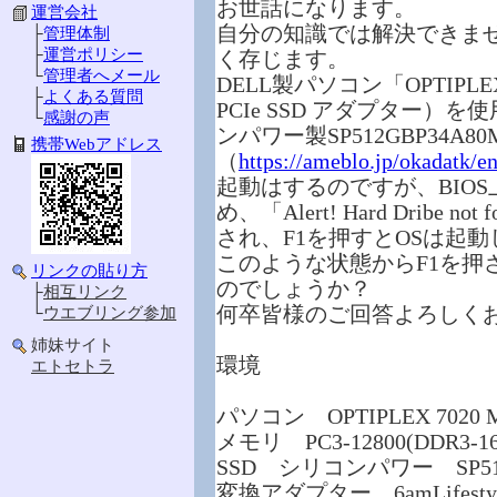
お世話になります。
運営会社
自分の知識では解決できま
├
管理体制
├
運営ポリシー
く存じます。
└
管理者へメール
DELL製パソコン「OPTIPL
├
よくある質問
PCIe SSD アダプター）
└
感謝の声
ンパワー製SP512GBP34A
携帯Webアドレス
（
https://ameblo.jp/okadatk/
起動はするのですが、BIO
め、「Alert! Hard Dribe not f
され、F1を押すとOSは起
このような状態からF1を押
リンクの貼り方
のでしょうか？
├
相互リンク
何卒皆様のご回答よろしく
└
ウエブリング参加
姉妹サイト
環境
エトセトラ
パソコン OPTIPLEX 7020 
メモリ PC3-12800(DDR3-1
SSD シリコンパワー SP512
変換アダプター 6amLifestyl