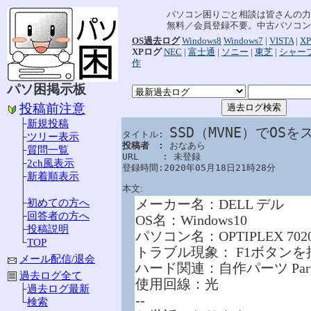
パソコン困りごと相談は皆さんの力
無料／会員登録不要。中古パソコン
OS過去ログ
Windows8
Windows7
|
VISTA
|
XP
XPログ
NEC
|
富士通
|
ソニー
|
東芝
|
シャー
作
パソ困掲示板
投稿前注意
├
新規投稿
SSD（MVNE）でO
タイトル: 
├
ツリー表示
投稿者　: 
おなあら

├
質問一覧
URL　　 : 未登録

├
2ch風表示
登録時間:2020年05月18日21時28分
├
新着順表示
本文:
│
メーカー名：DELL デル
├
初めての方へ
├
回答者の方へ
OS名：Windows10
├
投稿説明
パソコン名：OPTIPLEX 702
└
TOP
トラブル現象： F1ボタン
メール配信/退会
ハード関連：自作パーツ Part
過去ログ全て
使用回線：光
├
過去ログ最新
--
└
検索