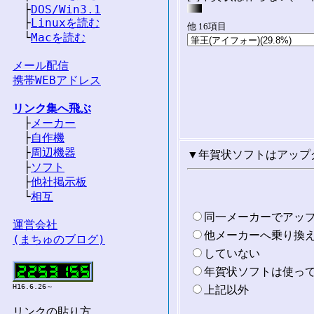
　├
DOS/Win3.1
　├
Linuxを読む
他 16項目
　└
Macを読む
メール配信
携帯WEBアドレス
リンク集へ飛ぶ

　├
メーカー
　├
自作機
　├
周辺機器
▼年賀状ソフトはアップ
　├
ソフト
　├
他社掲示板
　└
相互
同一メーカーでアッ
運営会社
他メーカーへ乗り換
(まちゅのブログ)
していない
年賀状ソフトは使っ
H16.6.26～
上記以外