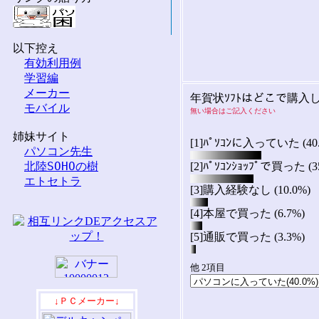
以下控え

有効利用例
学習編
メーカー
年賀状ｿﾌﾄはどこで購入
モバイル
無い場合はご記入ください
姉妹サイト

[1]ﾊﾟｿｺﾝに入っていた (40.
パソコン先生
北陸SOHOの樹
[2]ﾊﾟｿｺﾝｼｮｯﾌﾟで買った (3
エトセトラ
[3]購入経験なし (10.0%)
[4]本屋で買った (6.7%)
[5]通販で買った (3.3%)
他 2項目
↓ＰＣメーカー↓