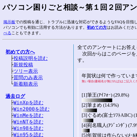
パソコン困りごと相談～第１回２回ア
掲示板
での投稿を通じ、トラブルに迅速な対応ができるようなFAQを目指
パソコンでも有効に活用する方法があります。
初めての方
はお読みくださ
べる
こともできます。
全てのアンケートにお答え
初めての方へ
次回からはこのページを

　├
投稿説明を読む
す。
　├
新規投稿
　├
ツリー表示
年賀状は何で作っていま
　├
質問のみ表示
無い場合(書籍名が無ければ)はご記入く
　└
新着順表示
[1]筆王(ｱｲﾌｫｰ) (29.8%)
過去ログ

　├
WinXpを読む
[2]筆まめ (14.9%)
　├
Win2000を読む
　├
WinMeを読む
[3]ぐるめ(富士ｿﾌﾄABC) (1
　├
WinNTを読む
[4]宛名職人(ｱｼﾞｪﾝﾀﾞ) (7.9
　├
Win98を読む
　├
Win95を読む
[5]年賀状は作らない(ﾒｰﾙ程度