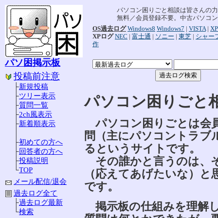
パソコン困りごと相談は皆さんの力
無料／会員登録不要。中古パソコン
OS過去ログ
Windows8
Windows7
|
VISTA
|
XP
XPログ
NEC
|
富士通
|
ソニー
|
東芝
|
シャー
作
パソ困掲示板
投稿前注意
├
新規投稿
├
ツリー表示
パソコン困りご
├
質問一覧
├
2ch風表示
パソコン困りごとは会員
├
新着順表示
│
問（主にパソコントラブ
├
初めての方へ
るというサイトです。
├
回答者の方へ
その誰かと言うのは、そ
├
投稿説明
└
TOP
（応えてあげたいな）と
メール配信/退会
です。
過去ログ全て
├
過去ログ最新
掲示板の仕組みを理解し
└
検索