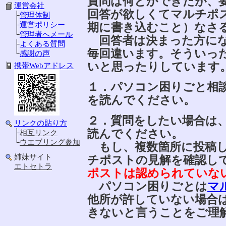
質問は何とかできたが、
運営会社
回答が欲しくてマルチポ
├
管理体制
期に書き込むこと）なさ
├
運営ポリシー
└
管理者へメール
回答者は決まった方にな
├
よくある質問
毎回違います。そういっ
└
感謝の声
いと思ったりしています
携帯Webアドレス
１．パソコン困りごと相
を読んでください。
２．質問をしたい場合は
リンクの貼り方
読んでください。
├
相互リンク
└
ウエブリング参加
もし、複数箇所に投稿し
姉妹サイト
チポストの見解を確認し
エトセトラ
ポストは認められていな
パソコン困りごとは
マ
他所が許していない場合
きないと言うことをご理