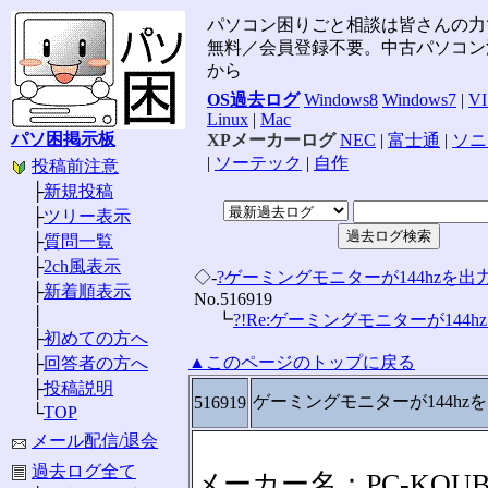
パソコン困りごと相談は皆さんの力
無料／会員登録不要。中古パソコン
から
OS過去ログ
Windows8
Windows7
|
V
Linux
|
Mac
パソ困掲示板
XPメーカーログ
NEC
|
富士通
|
ソニ
|
ソーテック
|
自作
投稿前注意
├
新規投稿
├
ツリー表示
├
質問一覧
├
2ch風表示
◇-
?ゲーミングモニターが144hzを出
├
新着順表示
No.516919
│
┗
?!Re:ゲーミングモニターが144hzを
├
初めての方へ
▲このページのトップに戻る
├
回答者の方へ
├
投稿説明
ゲーミングモニターが144hz
516919
└
TOP
メール配信/退会
過去ログ全て
メーカー名：PC-KOU