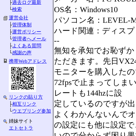
├
過去ログ最新
OS名：Windows10
└
検索
運営会社
パソコン名：LEVEL-M012-
├
管理体制
ハード関連：ディスプレイ 
├
運営ポリシー
└
管理者へメール
--
├
よくある質問
無知を承知でお恥ずか
└
感謝の声
ただきます。先日VX24
携帯Webアドレス
モニターを購入したの
72fpsで止まってし
レートも144hzに設
リンクの貼り方
定しているのですが出ませ
├
相互リンク
└
ウエブリング参加
よくわかんないんでオ
姉妹サイト
の設定にも他に設定で
エトセトラ
いので分からず困り果