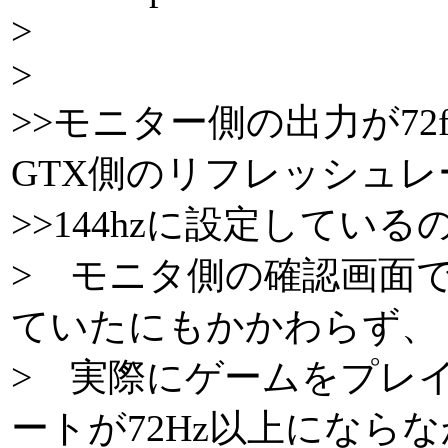
>
>
>>モニター側の出力が72
GTX側のリフレッシュレ
>>144hzに設定してい
> モニタ側の確認画面では 1
ていたにもかかわらず、
> 実際にゲームをプレ
ートが72Hz以上になら