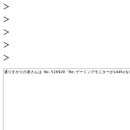
>
>
>
>
>