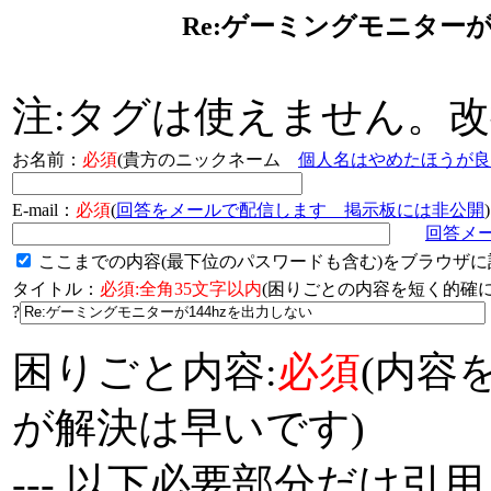
Re:ゲーミングモニターが
注:タグは使えません。
お名前：
必須
(貴方のニックネーム
個人名はやめたほうが良
E-mail：
必須
(
回答をメールで配信します 掲示板には非公開
)
回答メ
ここまでの内容(最下位のパスワードも含む)をブラウザに
タイトル：
必須:全角35文字以内
(困りごとの内容を短く的
?
困りごと内容:
必須
(内容
が解決は早いです)
--- 以下必要部分だけ引用