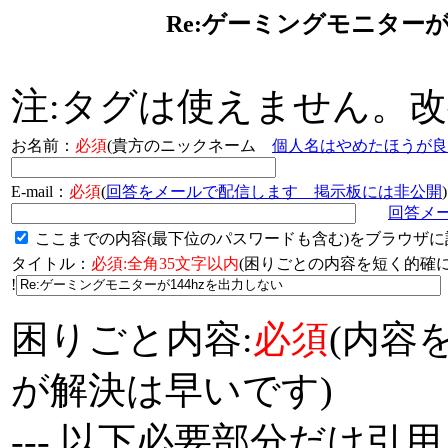
Re:ゲーミングモニターが
注:タグは使えません。
お名前：
必須
(貴方のニックネーム
個人名はやめたほうが良
E-mail：
必須
(
回答をメールで配信します 掲示板には非公開
)
回答メ
ここまでの内容(最下位のパスワードも含む)をブラウザに
タイトル：
必須:全角35文字以内
(困りごとの内容を短く的
!
困りごと内容:
必須
(内容
が解決は早いです)
--- 以下必要部分だけ引用