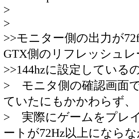
>
>
>>モニター側の出力が72
GTX側のリフレッシュレ
>>144hzに設定してい
> モニタ側の確認画面では 1
ていたにもかかわらず、
> 実際にゲームをプレ
ートが72Hz以上になら