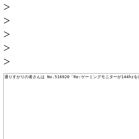
>
>
>
>
>