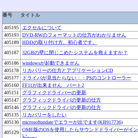
番号
タイトル
405195
エクセルについて
405193
DVD-RWのフォーマットの仕方がわかりません
405189
HDDの取り付け方。初心者です。
405187
32GBの壁に閉じこめたシステムを救えますか？
405186
windowsが起動できません
405178
リカバリーの仕方とアプリケーションCD
405177
ドライバが見当たらない；；PSのコントローラー
405160
FF11が出来ません パート2
405151
グラフィクドライバーの更新
405147
グラフィックドライバの更新の仕方
405146
グラフィックドライバの更新の仕方
405135
リカバリーをしたい
405130
microsoftupdateでエラーが出でます(KB917736)
OME版のOSを使用したらサウンドドライバーがイ
405129
い、、