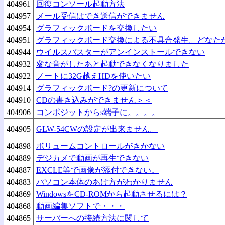
404961
回復コンソール起動方法
404957
メール受信はでき送信ができません
404954
グラフィックボードを交換したい
404951
グラフィックボード交換による不具合発生。どなた
404944
ウイルスバスターがアンインストールできない
404932
変な音がしたあと起動できなくなりました
404922
ノートに32G越えHDを使いたい
404914
グラフィックボード?の更新について
404910
CDの書き込みができません＞＜
404906
コンポジットからs端子に。。。。
404905
GLW-54CWの設定が出来ません。
404898
ボリュームコントロールがきかない
404889
デジカメで動画が再生できない
404887
EXCLE等で画像が添付できない。
404883
パソコン本体のあけ方がわかりません
404869
WindowsをCD-ROMから起動させるには？
404868
動画編集ソフトで・・・
404865
サーバーへの接続方法に関して