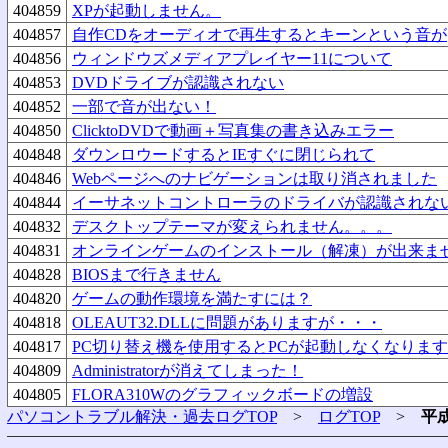
404859
XPが起動しません。
404857
自作CDをオーディオで再生するとキーンという音が
404856
ウィンドウズメディアプレイヤー11について
404853
DVDドライブが認識されない
404852
一部で音が出ない！
404850
ClicktoDVDで動画＋写真集の書き込みエラー
404848
ダウンロウードするとIEすぐに閉じられて
404846
Webページへのナビゲーションは取り消されました
404844
イーサネットコントローラのドライバが認識されな
404832
デスクトップテーマが変えられません。。。
404831
オンラインゲームのインストール（解凍）が出来ま
404828
BIOSまで行きません
404820
ゲームの動作環境を満たすには？
404818
OLEAUT32.DLLに問題がありますが・・・
404817
PC切り替え機を使用するとPCが起動しなくなります
404809
Administratorが消えてしまった！
404805
FLORA310Wのグラフィックボードの増設
パソコントラブル解決・過去ログTOP
>
ログTOP
>
平