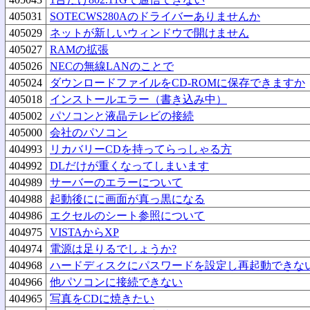
405031
SOTECWS280Aのドライバーありませんか
405029
ネットが新しいウィンドウで開けません
405027
RAMの拡張
405026
NECの無線LANのことで
405024
ダウンロードファイルをCD-ROMに保存できますか
405018
インストールエラー（書き込み中）
405002
パソコンと液晶テレビの接続
405000
会社のパソコン
404993
リカバリーCDを持ってらっしゃる方
404992
DLだけが重くなってしまいます
404989
サーバーのエラーについて
404988
起動後にに画面が真っ黒になる
404986
エクセルのシート参照について
404975
VISTAからXP
404974
電源は足りるでしょうか?
404968
ハードディスクにパスワードを設定し再起動できな
404966
他パソコンに接続できない
404965
写真をCDに焼きたい