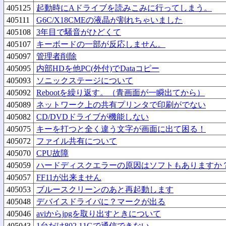
405125
起動時にAドライブを読みこみに行ってしまう。
405111
G6C/X18CMEの液晶が割れちゃいました
405108
3年目で騒音がひどくて
405107
キーボードの一部が反応しません。
405097
管理者削除
405095
内部HDを他PC(外付)でDataコピー
405093
ソニックステージについて
405092
Rebootを繰り返す。（青画面が一瞬出てから）
405089
ネットワーク上の共有プリンタで印刷がでない
405082
CD/DVDドライブが機能しない
405075
キーを打つと全く違う文字が画面に出て困る！
405072
ファイル共有について
405070
CPU故障
405059
ハードディスクエラーの原因はソフトもありますか
405057
FF11が出来ません
405053
ブルースクリーンのあと再起動します
405048
デバイスドライバに？マークが出る
405046
aviからjpgを取り出すときについて
405043
1台だけ802.11Gで通信できない