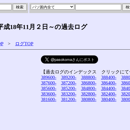
成18年11月２日～の過去ログ
P
>
ログTOP
【過去ログのインデックス クリックにて
389600-
389200-
388800-
388400-
3880
387600-
387200-
386800-
386400-
3860
385600-
385200-
384800-
384400-
3840
383600-
383200-
382800-
382400-
3820
381600-
381200-
380800-
380400-
3800