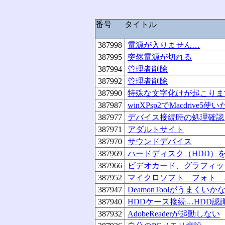
番号
タイトル
387998
電源が入りません…
387995
突然電源が切れる
387994
管理者削除
387992
管理者削除
387990
特殊な文字化けが起こりま
387987
winXPsp2でMacdrive5使
387977
デバイス接続時の処理確認
387971
アダルトサイト
387970
サウンドデバイス
387969
ハードディスク（HDD）
387966
ビデオカード、グラフィッ
387952
マイクロソフト フォト 
387947
DeamonToolがうまくいか
387940
HDDケース接続…HDD認
387932
AdobeReaderが起動しない