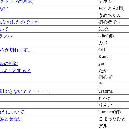
スクトップの表示)
テネシー
ない
らっさん(初)
うめちゃん
入れなおしたのですが
初心者です
いて
5.1ch
のトラブル
adio(初)
カメ
ANが切れます。
OH
Kamata
ルの削除
yuu
ールしようとすると
たか
初心者
光
刷できない？？・・・・
urasima
たへた
りんご
せ換えについて
hammer(初)
が落とせない
こまったひと
アル