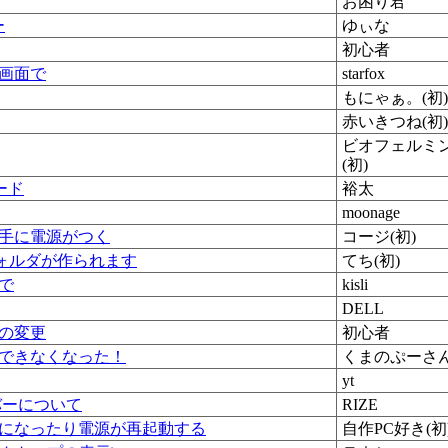
お困り君
ー
ゆぃな
初心者
画面で
starfox
もにゃぁ。(初)
赤いきつね(初)
ビオフェルミ
(初)
レード
裕太
moonage
手に電源がつく
コージ(初)
ォルダが作られます
てち(初)
で
kisli
DELL
の変更
初心者
できなくなった！
くまのぷーさ
yt
イバーについて
RIZE
になったり電源が再起動する
自作PC好き(初