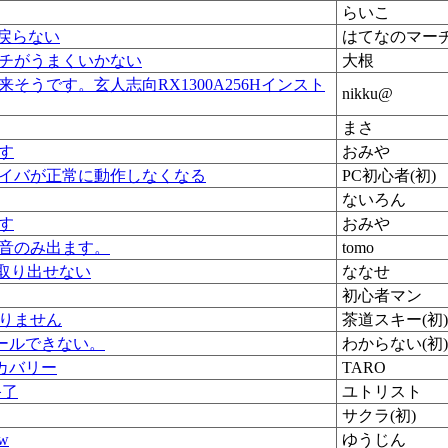
らいこ
が戻らない
はてなのマー
チがうまくいかない
大根
そうです。玄人志向RX1300A256Hインスト
nikku@
まさ
す
おみや
イバが正常に動作しなくなる
PC初心者(初)
ないろん
す
おみや
音のみ出ます。
tomo
&取り出せない
ななせ
初心者マン
りません
茶道スキー(初)
トールできない。
わからない(初)
カバリー
TARO
終了
ユトリスト
サクラ(初)
ow
ゆうじん