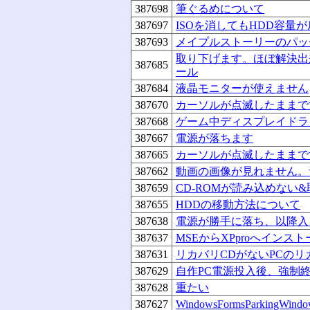
387698
筆ぐるめについて
387697
ISOを消してもHDD容量
387693
メイプルストーリーのパッ
取り下げます。ほぼ解決出来
387685
ール
387684
液晶モニターが使えません
387670
カーソルが点滅したままで
387668
ゲーム中ディスプレイドラ
387667
電源が落ちます
387665
カーソルが点滅したままで
387662
動画の画像が見れません。
387659
CD-ROMが読み込めない
387655
HDDの移動方法について
387638
電源が勝手に落ち、以降入
387637
MSEからXPproへインス
387631
リカバリCDがないPCのリ
387629
自作PC電源投入後、強制
387628
重たい
387627
WindowsFormsParkingWind