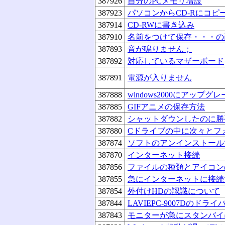
387926
自分のPCメモリ増設
387923
パソコンからCD-Rにコピ
387914
CD-RWに書き込み
387910
名前をつけて保存・・・の
387893
音が鳴りません；
387892
対応しているマザーボード
387891
電源が入りません
387888
windows2000にアップグ
387885
GIFアニメの保存方法
387882
シャットダウンしたのに勝
387880
Cドライブの中に次々とフ
387874
ソフトのアンインストール
387870
インターネット接続
387856
ファイルの種類とアイコン
387855
急にインターネットに接続
387854
外付けHDの認識について
387844
LAVIEPC-9007Dのドラ
387843
モニターが急にスタンバイ