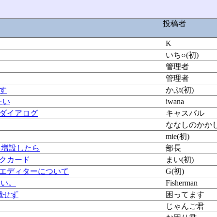
投稿者
K
いち○(初)
管理者
管理者
す
かぷ(初)
いたい
iwana
ダイアログ
キャスバル
ななしのかか
mie(初)
を増設したら
部長
クカード
まい(初)
エディターについて
G(初)
ない。
Fisherman
識せず
困ってます
じゃんご君