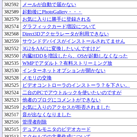
382592
メールが自動で届かない
382589
起動後にPhotoGallery・・・
382579
お気に入りに勝手に登録される
382574
グラフィックカード増設について
382568
Direct3Dアクセラレータが利用できない
382559
サウンドデバイスがインストールされてません
382552
3G2をAACに変換したいんですけど
382550
内臓HDDを増設したら、OSが起動しなくなった
382535
WMPでアダルト？有料ストリーミング放
382530
インターネットオプションが開かない
382528
メモリの交換
382525
ビデオコントローラのインストーラ？を下さい。
382524
二台のPCでアウトルックを使いたいのですが
382523
他者のブログにコメントができない
382519
お気に入りのアクセスが拒否されました
382517
音が出なくなりました
382516
管理者削除
382515
デュアルモニタのビデオカード
382513
エクセルでの文書作成について