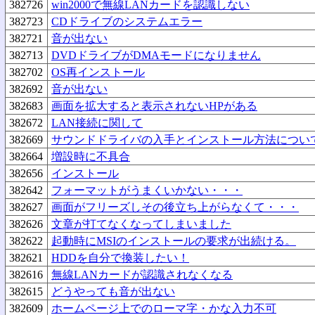
382726
win2000で無線LANカードを認識しない
382723
CDドライブのシステムエラー
382721
音が出ない
382713
DVDドライブがDMAモードになりません
382702
OS再インストール
382692
音が出ない
382683
画面を拡大すると表示されないHPがある
382672
LAN接続に関して
382669
サウンドドライバの入手とインストール方法につい
382664
増設時に不具合
382656
インストール
382642
フォーマットがうまくいかない・・・
382627
画面がフリーズしその後立ち上がらなくて・・・
382626
文章が打てなくなってしまいました
382622
起動時にMSIのインストールの要求が出続ける。
382621
HDDを自分で換装したい！
382616
無線LANカードが認識されなくなる
382615
どうやっても音が出ない
382609
ホームページ上でのローマ字・かな入力不可