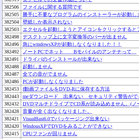
382506
ファイルに関する質問です
382505
勝手に不要なプログラムのインストーラーが起動し
382504
壁紙しか表示されない
382503
エクセルを起動しようとアイコンをクリックすると
382498
デスクトップ上に文字変換等のバーが出ません
382496
急にwindowsXPが起動しなくなりました！！
382492
ノートPCでネット Bモバイルのアンテナって
382491
ドライバのインストールが出来ない
382488
起動しません
382487
全ての音がでません
382486
PCが起動しなくなりました
382453
f動画ファイルをDVD-Rに保存する方法
382443
meダウンロード 出来ない セキュリティ警告がで
382432
DVDマルチドライブでCD系が読み込めません。(ノ
382428
音量が全く出なくなりました。
382421
VisualBasi6.0でパッケージング出来ない
382420
WindousXPでDVDをみることができない
382415
CPUファンが回りません