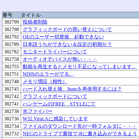
番号
タイトル
382799
投稿者削除
382798
グラフィックボードの買い替えについて
382792
OEのユーザー切替後、起動できない
382789
日本語うちができない＆設定の初期か？
382782
モニタードライバーについて
382758
オーディオデバイスが無い・・・
382755
動画を再生するとメモリ不足になってしまいます。
382751
NDISのエラーがでる。
382748
メモリ増設（相性）
382745
ハード入れ替え後、Ituneを再使用するには？
382742
グラフィックボードについて
382741
ハンゲームのFREE STYLEにて
382738
光ファイバー
382736
W32.Virut.Aに感染しています
382734
ファイルのダウンロード先が一時フォルダに・・・
382732
NECのドライブで裏技で-Rに書き込みができるよう