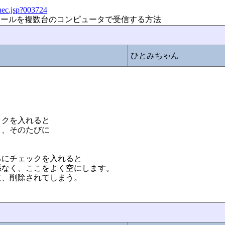
nec.jsp?003724
同一内容のメールを複数台のコンピュータで受信する方法
ひとみちゃん
ックを入れると
と、そのたびに
。
るにチェックを入れると
係なく、ここをよく空にします。
に、削除されてしまう。