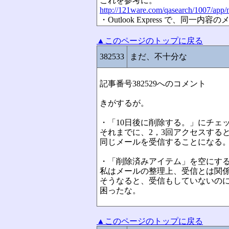
これを参考に。
http://121ware.com/qasearch/1007/app/
・Outlook Express で、
▲このページのトップに戻る
382533
まだ、不十分な
記事番号382529へのコメント
きがするが。
・「10日後に削除する。」にチェ
それまでに、2，3回アクセスする
同じメールを受信することになる
・「削除済みアイテム」を空にす
私はメールの整理上、受信とは関
そうなると、受信もしていないの
困ったな。
▲このページのトップに戻る