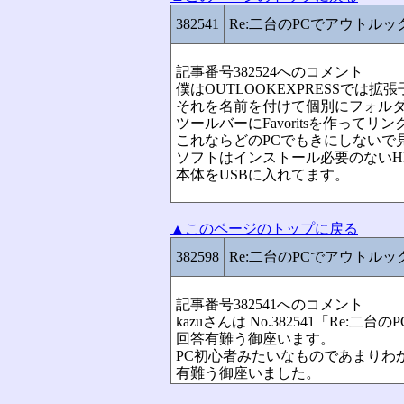
382541
Re:二台のPCでアウトル
記事番号382524へのコメント
僕はOUTLOOKEXPRESSでは拡
それを名前を付けて個別にフォルダ
ツールバーにFavoritsを作って
これならどのPCでもきにしないで
ソフトはインストール必要のないH
本体をUSBに入れてます。
▲このページのトップに戻る
382598
Re:二台のPCでアウトル
記事番号382541へのコメント
kazuさんは No.382541「R
回答有難う御座います。
PC初心者みたいなものであまりわ
有難う御座いました。