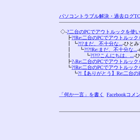
パソコントラブル解決・過去ログTO
 ◇-
?二台のPCでアウトルックを使
 　 ┣
?!Re:二台のPCでアウトルックを
 　 ┃ ┗
?!?まだ、不十分な...
-ひと
 　 ┃ 　 ┗
?!?!Re:まだ、不十分な...
-
 　 ┃ 　 　 ┗
?!?!?こんにちは。...
-
 　 ┣
?-Re:二台のPCでアウトルックを
 　 ┗
?!Re:二台のPCでアウトルックを
 　 　 ┗
?!【ありがとう】Re:二台のP
「何か一言」を書く
Facebook