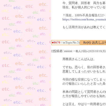
今、質問者、回答者 両方を募
現在、私が個人的にやっているT
＊現在、100%不具合報告だけ･
https://twitter.com/koma_youmui
もし活用方法があれば教えてく
■8670
/ inTopicNo.5)
Re[4]: お久し
□投稿者/ mmint
一般人(3回)-(2020/10/19(月) 
用務員さんこんばんは。
ですね。恐らく、前の回答者さ
思案してしまったせいかもしれ
今回の様な症状になってしまっ
ので報告にいらしたと言った具
本来の問題として質問者さんの
た方が報告しやすいのかも知れ
とは言え、やはり一利用者なの