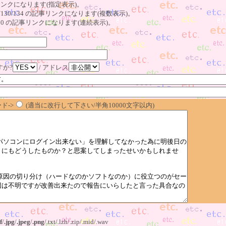
記事リンクになります(指定表示)。
o123/130/134 の記事リンクになります(複数表示)。
23～130 の記事リンクになります(連続表示)。
すか?
/ アドレス
ド->
(適当に改行して下さい/半角10000文字以内)
f
/
.jpg
/
.jpeg
/
.png
/.txt/.lzh/.zip/.mid/.wav