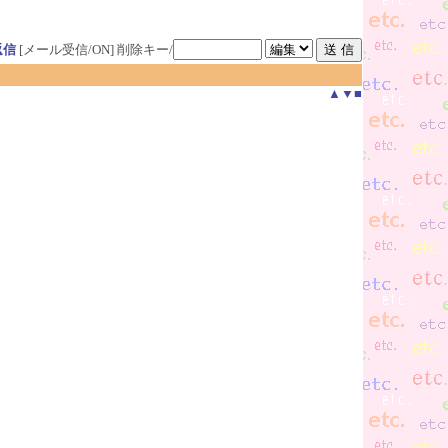
返信
[メール受信/ON]
削除キー/
▲
▼
■