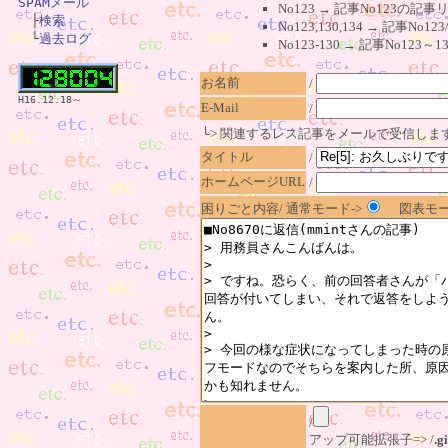
SPAMメール
No123 → 記事No123の

　├
検索
No123,130,134 → 記事N
　└
過去ログ
No123-130 → 記事No1
お名前
/
H16.12.18～
E-Mail
/
└> 関連するレス記事をメールで受信しま
タイトル
/
ホームページURL
/
困りごと内容/ 通常モード->
図表モー
/
アップ可能拡張子=> /
.gi