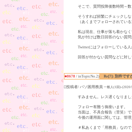
そこで、質問投降後数時間～数
そうすれば頻繁にチェックしな
（あくまでフォローされている
私は現在、仕事が落ち着かなく
気が付けば数日回答のない質問
Twitterにはフォローして
回答が付かない質問などに対し
■8678
/ inTopicNo.2)
Re[7]: 別件です
□投稿者/ パソ困用務員
一般人(1回)-(2020/10
すみません。レス遅くなりまし
フォロー有難う御座います。
当面は、不具合報告（苦笑）で
今後の運用面に関しては、管理
＃私あくまで「用務員」なので･