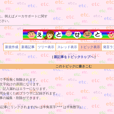
た。例えばメーカサポートに関す
ださい。
新規作成
新着記事
ツリー表示
スレッド表示
トピック表示
発言ラ
[
親記事をトピックトップへ
]
このトピックに書きこむ
で予告無く削除されます。
文字化けの原因になります。
。記入漏れはエラーになります。
間を省くためブラウザに記録されます。
事の編集・削除ができます。
の記事にリンクされます(No は半角英字/*** は半角数字)。