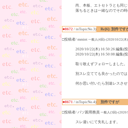
尚、本板、エトセトラとも同じ
落ちるときは一緒なのでその時に
■8672
/ inTopicNo.3)
Re[6]: 別件です
□投稿者/ mmint
一般人(4回)-(2020/10/22(木) 
2020/10/22(木) 16:50:26 編集
2020/10/22(木) 16:50:08 編集
取り敢えずフォローしました。
別スレ立てても良かったのでは
何か思い付いたら別途レスさせ
■8671
/ inTopicNo.4)
別件ですが
□投稿者/ パソ困用務員
一般人(3回)-(2020/10
スレ違いにて失礼します。