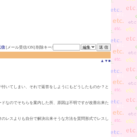
返信
[メール受信/ON]
削除キー/
▲
▼
■
が付いてしまい、それで返答をしようにもどうしたものか？と
ードなのでそちらを案内した所、原因は不明ですが改善出来た
けのレスよりも自分で解決出来そうな方法を質問形式でレスし