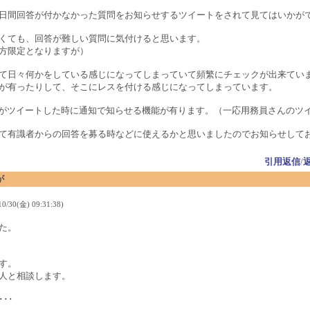
日間回答が付かなかった質問をお知らせするツイートをされて見てはいかが
くても、回答が難しい質問に気付けると思います。
方限定となりますが）
て日々何かをしている感じになってしまっていて頻繁にチェックが出来てい
が有ったりして、そこにレスを付ける感じになってしまっています。
いる人がツイートした時に通知で知らせる機能が有ります。（一応用務員さんのツ
て有識者からの回答を募る時などに使えるかと思いましたのでお知らせして
引用返信
/
が
/30(金) 09:31:38)
た。
す。
人と相談します。
･･