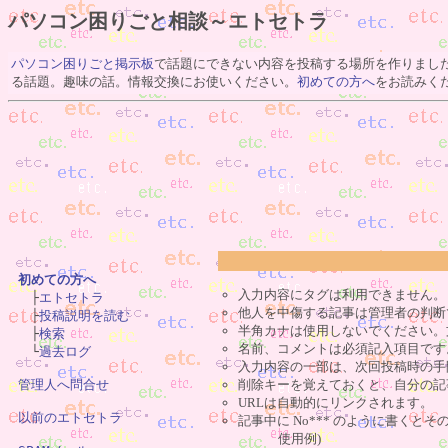
パソコン困りごと相談～エトセトラ
パソコン困りごと掲示板
で話題にできない内容を投稿する場所を作りまし
る話題。趣味の話。情報交換にお使いください。
初めての方へ
をお読みく
初めての方へ
入力内容にタグは利用できません。

　├
エトセトラ
他人を中傷する記事は管理者の判断
　├
投稿説明を読む
半角カナは使用しないでください。
　├
検索
名前、コメントは必須記入項目です
　└
過去ログ
入力内容の一部は、次回投稿時の手
削除キーを覚えておくと、自分の記
管理人へ問合せ
URLは自動的にリンクされます。
以前のエトセトラ
記事中に No*** のように書くとそ
使用例)