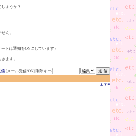
でしょうか？
ません。
イートは通知をONにしています）
おきます。
返信
[メール受信/ON]
削除キー/
▲
▼
■