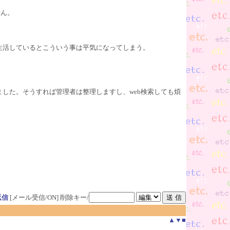
せん。
生活しているとこういう事は平気になってしまう。
した。そうすれば管理者は整理しますし、web検索しても煩
返信
[メール受信/ON]
削除キー/
▲
▼
■