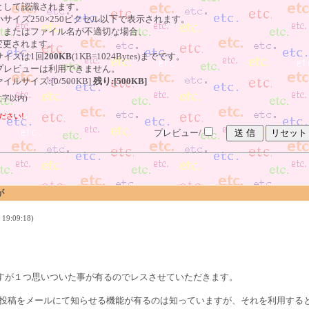
像として認識されます。
小サイズ250×250ピクセル以下で表示されます。
る、またはファイル名が不適切な場合、
更されます。
サイズは1回
200KB
(1KB=1024Bytes)までです。
はプレビューは利用できません。
ルサイズ:[0/500KB]
残り:[500KB]
文字以内)
ださい!
プレビュー/
が
19:09:18)
の件ですが１つ思いついた事が有るのでレスさせていただきます。
投稿をメールにて知らせる機能が有るのは知っていますが、それを利用する