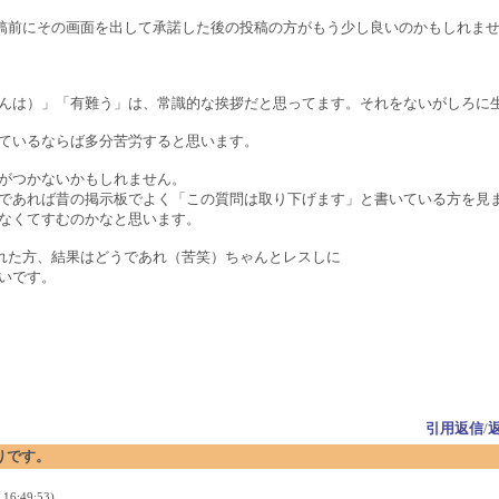
、投稿前にその画面を出して承諾した後の投稿の方がもう少し良いのかもしれま
んは）」「有難う」は、常識的な挨拶だと思ってます。それをないがしろに
ているならば多分苦労すると思います。
がつかないかもしれません。
であれば昔の掲示板でよく「この質問は取り下げます」と書いている方を見ま
なくてすむのかなと思います。
くれた方、結果はどうであれ（苦笑）ちゃんとレスしに
いです。
引用返信
/
ぶりです。
16:49:53)