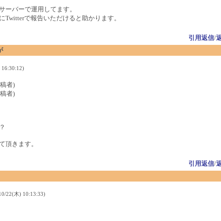
サーバーで運用してます。
Twitterで報告いただけると助かります。
引用返信
/
が
16:30:12)
(投稿者)
(投稿者)
？
て頂きます。
引用返信
/
/22(木) 10:13:33)