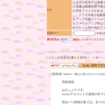
1) 太字の拡張子は画
2) 画像は初期状態で縮
File
3) 同名ファイルがあ
ファイル名が自動変
4) アップ可能ファイル
5) ファイルアップ時
6) スレッド内の合計ファイ
削除キー
/
(半角8
解決済み!
BOX/
解決したらチェックしてく
[ トピック内全9記事(1-9 表示) ] <<
0
>>
■8767
/ inTopicNo.1)
Re[8]: 別件です
□投稿者/ mmint
一般人(1回)-(2021/11/11(木) 
用務員様
お久しぶりです。
twitterアカウントの運用
現在パソ困掲示板では、全ての