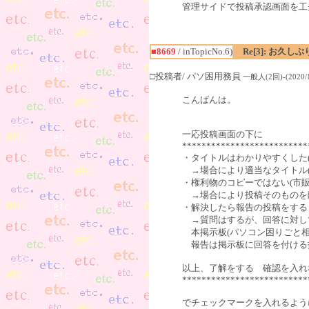
管理サイドで投稿承認画面を工
■8669
/ inTopicNo.6)
Re[3]: お久し
□投稿者/ パソ困用務員
一般人(2回)-(2020/10
こんばんは。
一応投稿画面の下に
**************************
・タイトルはわかりやすくした
→場合により適当なタイトル(
・権利物のコピーではない(市販
→場合により投稿そのものを
・解決したら報告の投稿をする
→質問はするが、回答に対し
本掲示板(パソコン困りごと相
報告は掲示板に回答を付ける
以上、了解をする 確認を入れ
**************************
でチェックマークを入れるよう