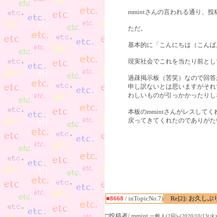
mmintさんの言われる通り
ただ。
基本的に「こんにちは（こんば
現実社会でこれを当たり前とし
過疎掲示板（苦笑）なので回答
申し訳ないとは思いますがそれ
わしいものが引っかかったりし
本板のmmintさんがレスして
戻ってきてくれたのでありがた
■8668
/ inTopicNo.7)
Re[2]: お久し
□投稿者/ mmint
一般人(2回)-(2020/10/13(火) 