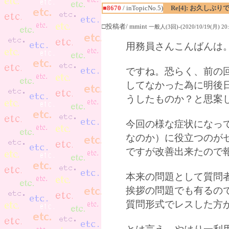
■8670
/ inTopicNo.5)
Re[4]: お久しぶり
□投稿者/ mmint
一般人(3回)-(2020/10/19(月) 20:
用務員さんこんばんは
ですね。恐らく、前の
してなかった為に明後
うしたものか？と思案
今回の様な症状になっ
なのか）に役立つのが
ですが改善出来たので
本来の問題として質問
挨拶の問題でも有るの
質問形式でレスした方