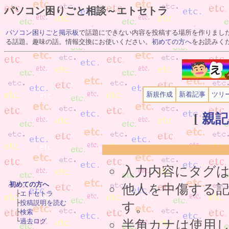
パソコン困りごと相談～エトセトラ
パソコン困りごと掲示板
で話題にできない内容を投稿する場所を作りまし
る話題。趣味の話。情報交換にお使いください。
初めての方へ
をお読みく
新規作成
新着記事
ツリ
[
親
入力内容にタグ
初めての方へ
他人を中傷する

　├
エトセトラ
　├
投稿説明を読む
す。
　├
検索
半角カナは使用
　└
過去ログ