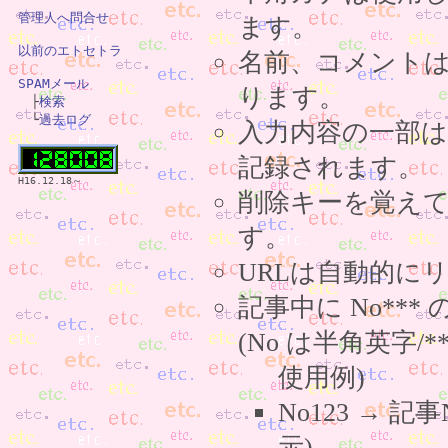
管理人へ問合せ
ます。
以前のエトセトラ
名前、コメント
SPAMメール
ります。

　├
検索
　└
過去ログ
入力内容の一部
記録されます。
H16.12.18～
削除キーを覚え
す。
URLは自動的に
記事中に No**
(No は半角英字/*
使用例)
No123 → 
示)。