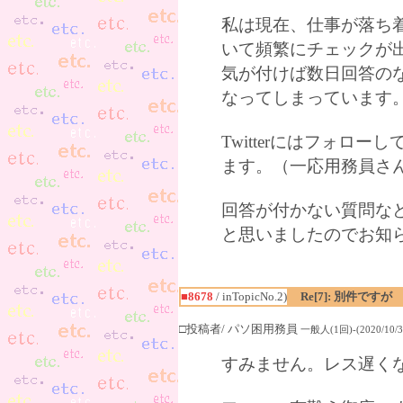
私は現在、仕事が落ち
いて頻繁にチェックが
気が付けば数日回答の
なってしまっています
Twitterにはフォ
ます。（一応用務員さ
回答が付かない質問な
と思いましたのでお知
■8678
/ inTopicNo.2)
Re[7]: 別件ですが
□投稿者/ パソ困用務員
一般人(1回)-(2020/10/30
すみません。レス遅く