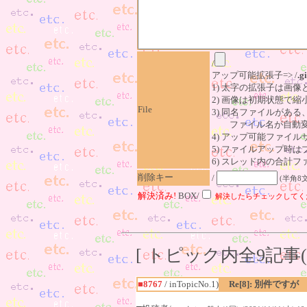
/
アップ可能拡張子=> /
.gi
1) 太字の拡張子は画
2) 画像は初期状態で縮
File
3) 同名ファイルがあ
ファイル名が自動変
4) アップ可能ファイル
5) ファイルアップ時
6) スレッド内の合計ファイ
削除キー
/
(半角8
解決済み!
BOX/
解決したらチェックしてく
[ トピック内全9記事(1
■8767
/ inTopicNo.1)
Re[8]: 別件ですが