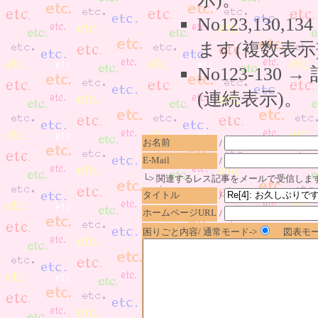
No123,130,
ます(複数表示
No123-130
(連続表示)。
お名前
/
E-Mail
/
└> 関連するレス記事をメールで受信しま
タイトル
/
ホームページURL
/
困りごと内容/ 通常モード->
図表モー