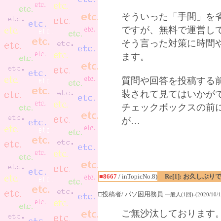
そういった「手間」を
ですが、無料で運営し
そう言った対策に時間
ます。
質問や回答を投稿する
装されて見てはいかが
チェックボックスの前
が…
■8667
/ inTopicNo.8)
Re[1]: お久しぶり
□投稿者/ パソ困用務員
一般人(1回)-(2020/10/13
ご無沙汰しております