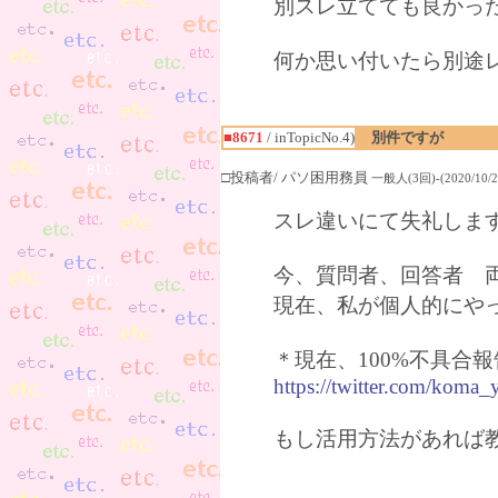
別スレ立てても良かっ
何か思い付いたら別途
■8671
/ inTopicNo.4)
別件ですが
□投稿者/ パソ困用務員
一般人(3回)-(2020/10/22
スレ違いにて失礼しま
今、質問者、回答者 
現在、私が個人的にやって
＊現在、100%不具合報
https://twitter.com/koma
もし活用方法があれば