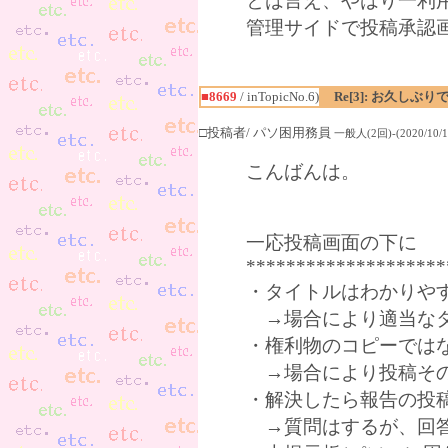
とは言え、やはり一利
管理サイドで投稿承認
■8669
/ inTopicNo.6)
Re[3]: お久しぶり
□投稿者/ パソ困用務員
一般人(2回)-(2020/10/16
こんばんは。
一応投稿画面の下に
********************
・タイトルはわかりやす
→場合により適当なタ
・権利物のコピーではな
→場合により投稿その
・解決したら報告の投
→質問はするが、回答