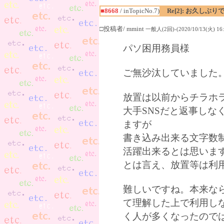
■8668
/ inTopicNo.7)
Re[2]: お久しぶり
□投稿者/ mmint
一般人(2回)-(2020/10/13(火) 16:
パソ困用務員様
ご無沙汰していました
放置は以前からチラホ
大手SNSだと返事し
ますが
書き込み出来る文字数
活躍出来るとは思いま
とは言え、放置等は利
難しいですね。本来な
て理解した上で利用し
く人が多くなったので