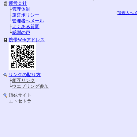
運営会社
├
管理体制
[
管理人へ
├
運営ポリシー
└
管理者へメール
├
よくある質問
└
感謝の声
携帯Webアドレス
リンクの貼り方
├
相互リンク
└
ウエブリング参加
姉妹サイト
エトセトラ