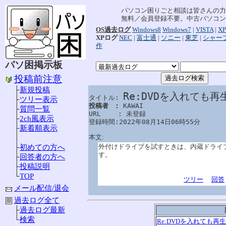
パソコン困りごと相談は皆さんの力
無料／会員登録不要。中古パソコン
OS過去ログ
Windows8
Windows7
|
VISTA
|
XP
XPログ
NEC
|
富士通
|
ソニー
|
東芝
|
シャー
作
パソ困掲示板
投稿前注意
├
新規投稿
Re:DVDを入れても
タイトル: 
├
ツリー表示
投稿者　: 
KAWAI

├
質問一覧
URL　　 : 未登録

├
2ch風表示
登録時間:2022年08月14日06時55分
├
新着順表示
本文:
│
外付けドライブを試すときは、内蔵ドライ
├
初めての方へ
す。
├
回答者の方へ
├
投稿説明
└
TOP
ツリー
回答
メール配信/退会
過去ログ全て
├
過去ログ最新
└
検索
Re:DVDを入れても再