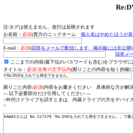
Re
注:タグは使えません。改行は反映されます
お名前：
必須
(貴方のニックネーム
個人名はやめたほうが良
E-mail：
必須
(
回答をメールで配信します 掲示板には非公開
)
回答メ
ここまでの内容(最下位のパスワードも含む)をブラウザに
タイトル：
必須:全角35文字以内
(困りごとの内容を短く的
?
困りごと内容:
必須
(内容をお書きください 具体的な方が解決
--- 以下必要部分だけ引用してください ---
>外付けドライブを試すときは、内蔵ドライブの方をデバイ
>