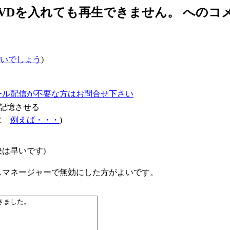
:DVDを入れても再生できません。 へのコ
いでしょう
)
ール配信が不要な方はお問合せ下さい
記憶させる
確に
例えば・・・
)
は早いです)
スマネージャーで無効にした方がよいです。