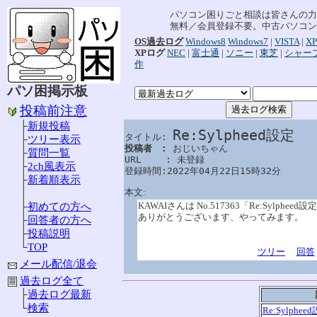
パソコン困りごと相談は皆さんの力
無料／会員登録不要。中古パソコン
OS過去ログ
Windows8
Windows7
|
VISTA
|
XP
XPログ
NEC
|
富士通
|
ソニー
|
東芝
|
シャー
作
パソ困掲示板
投稿前注意
├
新規投稿
Re:Sylpheed設定
タイトル: 
├
ツリー表示
投稿者　: 
おじいちゃん

├
質問一覧
URL　　 : 未登録

├
2ch風表示
登録時間:2022年04月22日15時32分
├
新着順表示
本文:
│
KAWAIさんは No.517363「Re:Sylphe
├
初めての方へ
ありがとうございます、やってみます。
├
回答者の方へ
├
投稿説明
└
TOP
ツリー
回答
メール配信/退会
過去ログ全て
├
過去ログ最新
└
検索
Re:Sylphee