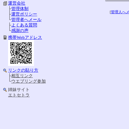
運営会社
├
管理体制
[
管理人へ
├
運営ポリシー
└
管理者へメール
├
よくある質問
└
感謝の声
携帯Webアドレス
リンクの貼り方
├
相互リンク
└
ウエブリング参加
姉妹サイト
エトセトラ