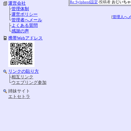
Re:Sylpheed設定
-投稿者:
おじいちゃ
運営会社
├
管理体制
├
運営ポリシー
[
管理人へ
└
管理者へメール
├
よくある質問
└
感謝の声
携帯Webアドレス
リンクの貼り方
├
相互リンク
└
ウエブリング参加
姉妹サイト
エトセトラ