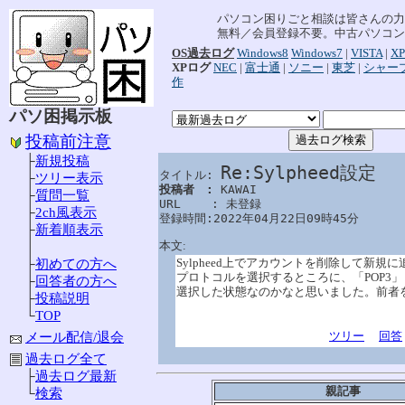
パソコン困りごと相談は皆さんの力
無料／会員登録不要。中古パソコン
OS過去ログ
Windows8
Windows7
|
VISTA
|
XP
XPログ
NEC
|
富士通
|
ソニー
|
東芝
|
シャー
作
パソ困掲示板
投稿前注意
├
新規投稿
Re:Sylpheed設定
タイトル: 
├
ツリー表示
投稿者　: 
KAWAI

├
質問一覧
URL　　 : 未登録

├
2ch風表示
登録時間:2022年04月22日09時45分
├
新着順表示
本文:
│
Sylpheed上でアカウントを削除して新
├
初めての方へ
プロトコルを選択するところに、「POP3」と
├
回答者の方へ
選択した状態なのかなと思いました。前者
├
投稿説明
└
TOP
ツリー
回答
メール配信/退会
過去ログ全て
├
過去ログ最新
親記事
└
検索