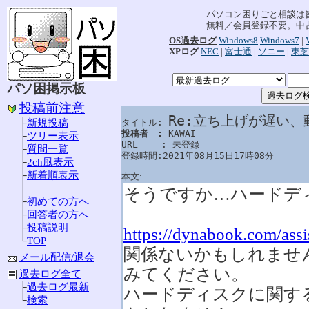
パソコン困りごと相談は
無料／会員登録不要。中
OS過去ログ
Windows8
Windows7
|
XPログ
NEC
|
富士通
|
ソニー
|
東芝
パソ困掲示板
投稿前注意
Re:立ち上げが遅い、
├
新規投稿
タイトル: 
投稿者　: 
KAWAI

├
ツリー表示
URL　　 : 未登録

├
質問一覧
登録時間:2021年08月15日17時08分
├
2ch風表示
├
新着順表示
本文:
│
そうですか…ハードデ
├
初めての方へ
├
回答者の方へ
├
投稿説明
https://dynabook.com/ass
└
TOP
関係ないかもしれません
メール配信/退会
みてください。
過去ログ全て
├
過去ログ最新
ハードディスクに関す
└
検索