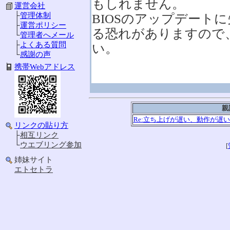
もしれません。
運営会社
├
管理体制
BIOSのアップデート
├
運営ポリシー
る恐れがありますので
└
管理者へメール
├
よくある質問
い。
└
感謝の声
携帯Webアドレス
親
Re:立ち上げが遅い、動作が遅い
リンクの貼り方
├
相互リンク
└
ウエブリング参加
[
姉妹サイト
エトセトラ